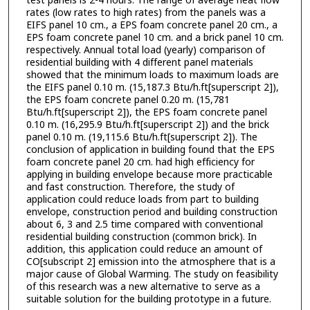
test panels is 2-4 hours. The range of average heat flow
rates (low rates to high rates) from the panels was a
EIFS panel 10 cm., a EPS foam concrete panel 20 cm., a
EPS foam concrete panel 10 cm. and a brick panel 10 cm.
respectively. Annual total load (yearly) comparison of
residential building with 4 different panel materials
showed that the minimum loads to maximum loads are
the EIFS panel 0.10 m. (15,187.3 Btu/h.ft[superscript 2]),
the EPS foam concrete panel 0.20 m. (15,781
Btu/h.ft[superscript 2]), the EPS foam concrete panel
0.10 m. (16,295.9 Btu/h.ft[superscript 2]) and the brick
panel 0.10 m. (19,115.6 Btu/h.ft[superscript 2]). The
conclusion of application in building found that the EPS
foam concrete panel 20 cm. had high efficiency for
applying in building envelope because more practicable
and fast construction. Therefore, the study of
application could reduce loads from part to building
envelope, construction period and building construction
about 6, 3 and 2.5 time compared with conventional
residential building construction (common brick). In
addition, this application could reduce an amount of
CO[subscript 2] emission into the atmosphere that is a
major cause of Global Warming. The study on feasibility
of this research was a new alternative to serve as a
suitable solution for the building prototype in a future.