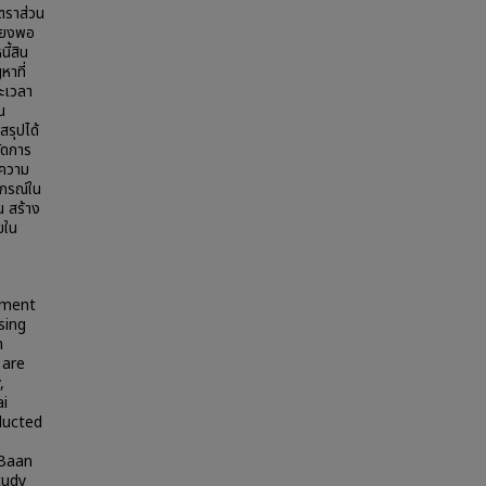
ตราส่วน
พียงพอ
ี้สิน
หาที่
ยะเวลา
น
รุปได้
ัดการ
บความ
หกรณ์ใน
น สร้าง
ยใน
ement
sing
n
 are
,
i
ducted
 Baan
tudy