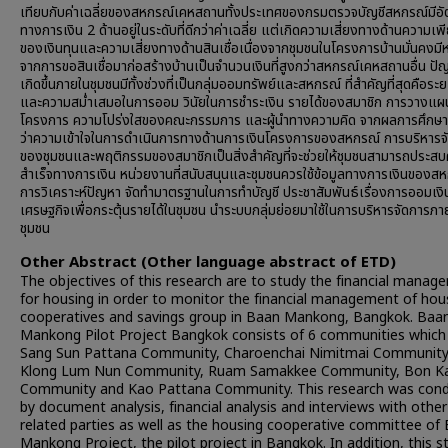
เทียบกับค่าเฉลี่ยของสหกรณ์เคหสถานทั้งประเทศของกรมตรวจบัญชีสหกรณ์มีอั
ทางการเงิน 2 ด้านอยู่ในระดับที่ดีกว่าค่าเฉลี่ย แต่เกิดความเสี่ยงทางด้านความเ
ของเงินทุนและความเสี่ยงทางด้านสินเชื่อเนื่องจากชุมชนในโครงการบ้านมั่นคงมีหน
จากการขอสินเชื่อมาก่อสร้างบ้านเป็นจำนวนเงินที่สูงกว่าสหกรณ์เคหสถานอื่น ปัญ
เกิดขึ้นภายในชุมชนมีทั้งช่วงที่เป็นกลุ่มออมทรัพย์และสหกรณ์ ที่สำคัญที่สุดคือระ
และความสม่ำเสมอในการออม วินัยในการชำระเงิน รายได้ของสมาชิก การวางแผ
โครงการ ความโปร่งใสของคณะกรรมการ และผู้นำทางความคิด จากผลการศึกษาส
ว่าความเข้าใจในการดำเนินการทางด้านการเงินโครงการของสหกรณ์ การบริหารจ
ของชุมชนและพฤติกรรมของสมาชิกเป็นสิ่งสำคัญที่จะช่วยให้ชุมชนสามารถประส
สำเร็จทางการเงิน หน่วยงานที่สนับสนุนและชุมชนควรใช้ข้อมูลทางการเงินของส
การวิเคราะห์ปัญหา จัดทำมาตรฐานในการทำบัญชี ประชาสัมพันธ์เรื่องการออมเงิ
เศรษฐกิจเพื่อกระตุ้นรายได้ในชุมชน นำระบบกลุ่มย่อยมาใช้ในการบริหารจัดการภา
ชุมชน
Other Abstract (Other language abstract of ETD)
The objectives of this research are to study the financial manag
for housing in order to monitor the financial management of hou
cooperatives and savings group in Baan Mankong, Bangkok. Baa
Mankong Pilot Project Bangkok consists of 6 communities which
Sang Sun Pattana Community, Charoenchai Nimitmai Community
Klong Lum Nun Community, Ruam Samakkee Community, Bon Ka
Community and Kao Pattana Community. This research was con
by document analysis, financial analysis and interviews with other
related parties as well as the housing cooperative committee of
Mankong Project, the pilot project in Bangkok. In addition, this s