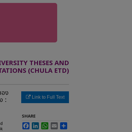
ERSITY THESES AND
TATIONS (CHULA ETD)
ของ
Link to Full Text
ง :
SHARE
nd
Facebook
LinkedIn
WhatsApp
Email
Share
ok