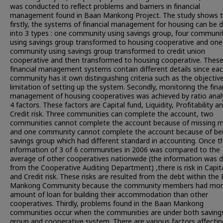
was conducted to reflect problems and barriers in financial
management found in Baan Mankong Project. The study shows t
firstly, the systems of financial management for housing can be d
into 3 types : one community using savings group, four communit
using savings group transformed to housing cooperative and one
community using savings group transformed to credit union
cooperative and then transformed to housing cooperative. These
financial management systems contain different details since ea
community has it own distinguishing criteria such as the objectiv
limitation of setting up the system. Secondly, monitoring the fina
management of housing cooperatives was achieved by ratio analy
4 factors. These factors are Capital fund, Liquidity, Profitability a
Credit risk. Three communities can complete the account, two
communities cannot complete the account because of missing 
and one community cannot complete the account because of be
savings group which had different standard in accounting. Once t
information of 3 of 6 communities in 2006 was compared to the
average of other cooperatives nationwide (the information was d
from the Cooperative Auditing Department) ,there is risk in Capit
and Credit risk. These risks are resulted from the debt within the
Mankong Community because the community members had mo
amount of loan for building their accommodation than other
cooperatives. Thirdly, problems found in the Baan Mankong
communities occur when the communities are under both saving
group and cooperative system. There are various factors affectin