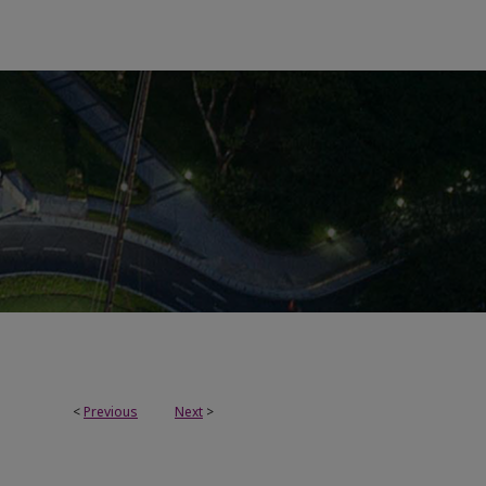
<
Previous
Next
>