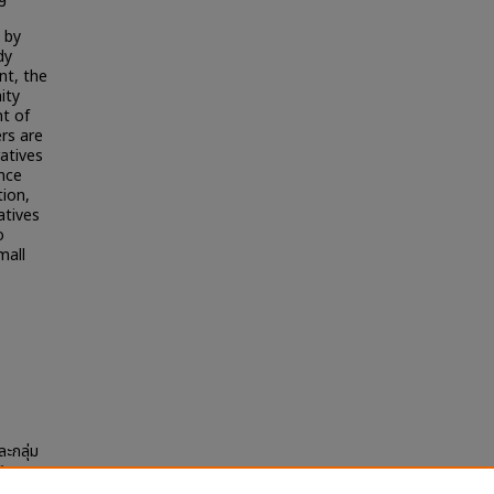
 by
dy
nt, the
ity
t of
rs are
atives
ance
tion,
atives
o
mall
ะกลุ่ม
"
la