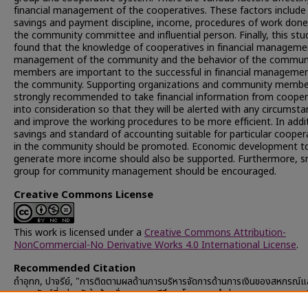
financial management of the cooperatives. These factors include
savings and payment discipline, income, procedures of work done
the community committee and influential person. Finally, this stu
found that the knowledge of cooperatives in financial manageme
management of the community and the behavior of the commun
members are important to the successful in financial managemen
the community. Supporting organizations and community membe
strongly recommended to take financial information from cooper
into consideration so that they will be alerted with any circumst
and improve the working procedures to be more efficient. In addi
savings and standard of accounting suitable for particular cooper
in the community should be promoted. Economic development t
generate more income should also be supported. Furthermore, s
group for community management should be encouraged.
Creative Commons License
This work is licensed under a
Creative Commons Attribution-
NonCommercial-No Derivative Works 4.0 International License
.
Recommended Citation
ถำอุทก, ปาจรีย์, "การติดตามผลด้านการบริหารจัดการด้านการเงินของสหกรณ์แล
ออมทรัพย์ที่อยู่อาศัยในบ้านมั่นคง : กรณีศึกษาโครงการนำร่อง กรุงเทพมหานคร
(2007).
Chulalongkorn University Theses and Dissertations (Chu