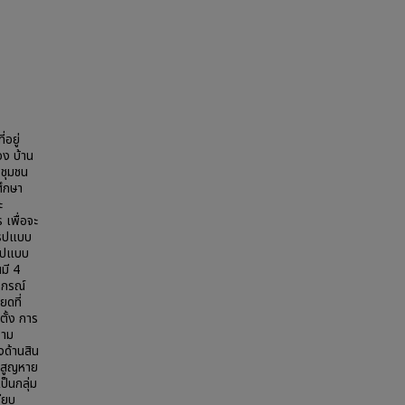
่อยู่
ง บ้าน
 ชุมชน
ศึกษา
ะ
เพื่อจะ
รูปแบบ
รูปแบบ
มี 4
หกรณ์
ยดที่
ั้ง การ
วาม
งด้านสิน
ินสูญหาย
ป็นกลุ่ม
ียบ