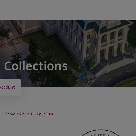
Account
>
>
Home
Chula-ETD
71281