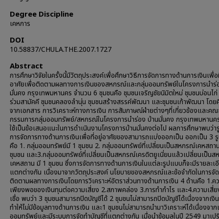
Degree Discipline
เคหการ
DOI
10.58837/CHULA.THE.2007.1727
Abstract
การศึกษาวิจัยในครั้งนี้มีวัตถุประสงค์เพื่อศึกษาวิธีการจัดการทางด้านการเงินเพื่อที
อาศัยเพื่อติดตามผลทางการเงินของสหกรณ์และกลุ่มออมทรัพย์ในโครงการนำร่อ
มั่นคง กรุงเทพมหานคร จำนวน 6 ชุมชนคือ ชุมชนเจริญชัยนิมิตใหม่ ชุมชนบ่อนไก่
ร่วมสามัคคี ชุมชนคลองลำนุ่น ชุมชนสร้างสรรค์พัฒนา และชุมชนเก้าพัฒนา โดย
จากเอกสาร การวิเคราะห์ทางการเงิน การสัมภาษณ์ฝ่ายต่างๆที่เกี่ยวข้องและคณ
กรรมการกลุ่มออมทรัพย์/สหกรณ์ในโครงการนำร่อง บ้านมั่นคง กรุงเทพมหานคร 
ใช้เป็นข้อเสนอแนะในการดำเนินงานโครงการบ้านมั่นคงต่อไป ผลการศึกษาพบว่า
การจัดการทางด้านการเงินเพื่อที่อยู่อาศัยของสามารถแบ่งออกเป็น ออกเป็น 3 
คือ 1. กลุ่มออมทรัพย์มี 1 ชุมชน 2. กลุ่มออมทรัพย์ที่เปลี่ยนเป็นสหกรณ์เคหสถาน
ชุมชน และ3.กลุ่มออมทรัพย์ที่เปลี่ยนเป็นสหกรณ์เครดิตยูเนี่ยนแล้วเปลี่ยนเป็นส
เคหสถาน มี 1 ชุมชน ซึ่งการจัดการทางด้านการเงินในแต่ละรูปแบบก็จะมีรายละเอี
แตกต่างกัน เนื่องมาจากวัตถุประสงค์ นโยบายของสหกรณ์และข้อจำกัดในการจัดต
ติดตามผลทางการเงินโดยการวิเคราะห์อัตราส่วนทางด้านการเงิน 4 ด้านคือ 1.ค
เพียงพอของเงินทุนต่อความเสี่ยง 2.สภาพคล่อง 3.การทำกำไร และ4.ความเสี่ย
เชื่อ พบว่า 3 ชุมชนสามารถปิดบัญชีได้ 2 ชุมชนไม่สามารถปิดบัญชีได้เนื่องจากเง
ทำให้ไม่มีข้อมูลทางด้านการเงิน และ1 ชุมชนไม่สามารถนำมาวิเคราะห์ได้เนื่องจากเ
ออมทรัพย์และมีระบบการจัดทำบัญชีที่แตกต่างกัน เมื่อนำข้อมูลในปี 2549 มาเปร