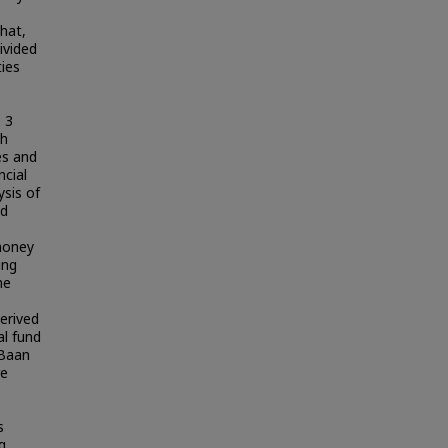
hat,
ivided
ies
 3
ch
es and
ncial
sis of
nd
money
ing
he
erived
al fund
 Baan
re
s
g