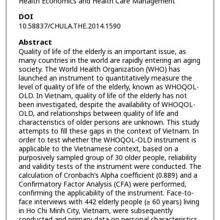
Health Economics and Health Care Management
DOI
10.58837/CHULA.THE.2014.1590
Abstract
Quality of life of the elderly is an important issue, as
many countries in the world are rapidly entering an aging
society. The World Health Organization (WHO) has
launched an instrument to quantitatively measure the
level of quality of life of the elderly, known as WHOQOL-
OLD. In Vietnam, quality of life of the elderly has not
been investigated, despite the availability of WHOQOL-
OLD, and relationships between quality of life and
characteristics of older persons are unknown. This study
attempts to fill these gaps in the context of Vietnam. In
order to test whether the WHOQOL-OLD instrument is
applicable to the Vietnamese context, based on a
purposively sampled group of 30 older people, reliability
and validity tests of the instrument were conducted. The
calculation of Cronbach’s Alpha coefficient (0.889) and a
Confirmatory Factor Analysis (CFA) were performed,
confirming the applicability of the instrument. Face-to-
face interviews with 442 elderly people (≥ 60 years) living
in Ho Chi Minh City, Vietnam, were subsequently
conducted and primary data on personal characteristics