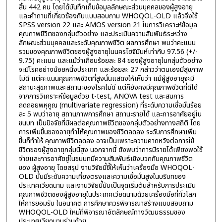
สิ้น 442 คน โดยได้บันทึกเก็บข้อมูลลักษณะส่วนบุคคลของผู้สูงอายุ
และคำถามที่เกี่ยวข้องกับแบบสอบถาม WHOQOL-OLD แล้วจึงใช้
SPSS version 22 และ AMOS version 21 ในการวิเคราะห์ข้อมูล
คุณภาพชีวิตของกลุ่มตัวอย่าง และประเมินความสัมพันธ์ระหว่าง
ลักษณะส่วนบุคคลและระดับคุณภาพชีวิต ผลการศึกษา พบว่าคะแนน
รวมของคุณภาพชีวิตของผู้สูงอายุในนครโฮจิมินห์เท่ากับ 97.56 (+/-
9.75) คะแนน และแม้ว่าเกือบร้อยละ 84 ของผู้สูงอายุในกลุ่มตัวอย่าง
จะมีโรคอย่างน้อยหนึ่งประเภท และร้อยละ 27 กล่าวว่าตนเองมีสุขภาพ
ไม่ดี แต่คะแนนคุณภาพชีวิตที่สูงนั้นแสดงให้เห็นว่า แม้ผู้สูงอายุจะมี
สถานะสุขภาพและสถานะของโรคไม่ดี แต่ก็ยังคงมีคุณภาพชีวิตที่ดีได้
จากการวิเคราะห์ข้อมูลด้วย t-test, ANOVA test และสมการ
ถดถอยพหุคูณ (multivariate regression) ที่ระดับความเชื่อมั่นร้อย
ละ 5 พบว่าอายุ สถานภาพการศึกษา สถานะรายได้ และการอาศัยอยู่ใน
ชนบท เป็นปัจจัยที่มีผลต่อคุณภาพชีวิตของกลุ่มตัวอย่างทางสถิติ โดย
การเพิ่มขึ้นของอายุทําไห้คุณภาพของชีวิตลดลง ระดับการศึกษาเพิ่ม
ขึ้นก็ทำให้ คุณภาพชีวิตลดลง อาจเป็นเพราะความคาดหวังต่อการใช้
ชีวิตของผู้สูงอายุกลุ่มนี้สูง นอกจากนี้ ยังพบว่าการมีรายได้เพียงพอใช้
จ่ายและการอาศัยยู่ในชนบทมีความสัมพันธ์เชิงบวกกับคุณภาพชีวิต
ของ ผู้สูงอายุ โดยสรุป งานวิจัยนี้ชี้ให้เห็นว่าเครื่องมือ WHOQOL-
OLD นั้นมีระดับความเที่ยงตรงและความเชื่อมั่นสูงในบริบทของ
ประเทศเวียดนาม และงานวิจัยนี้นับเป็นจุดเริ่มต้นสำหรับการประเมิน
คุณภาพชีวิตของผู้สูงอายุในประเทศเวียดนามด้วยเครื่องมือที่ทั่วโลก
ให้การยอมรับ ในอนาคต การศึกษาควรพิจารณาสร้างแบบสอบถาม
WHOQOL-OLD ใหม่ที่พิจารณาอัตลักษณ์ทางวัฒนธรรมของ
ประเทศเวียดนามร่วมด้วย