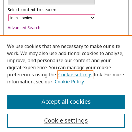
Select context to search:
Advanced Search
Notify me via email or
RSS
We use cookies that are necessary to make our site
Browse
work. We may also use additional cookies to analyze,
Collections
improve, and personalize our content and your
digital experience. You can manage your cookie
Disciplines
preferences using the
Cookie settings
link. For more
Authors
information, see our
Cookie Policy
Author Corner
Author FAQ
Accept all cookies
Cookie settings