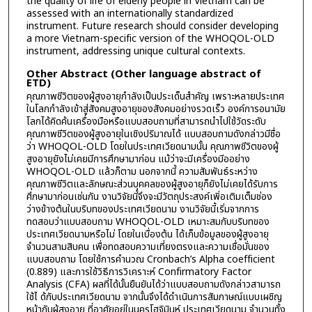
the quality of life of elderly people in Vietnam can be
assessed with an internationally standardized
instrument. Future research should consider developing
a more Vietnam-specific version of the WHOQOL-OLD
instrument, addressing unique cultural contexts.
Other Abstract (Other language abstract of
ETD)
คุณภาพชีวิตของผู้สูงอายุกำลังเป็นประเด็นสำคัญ เพราะหลายประเทศ
ในโลกกำลังเข้าสู่สังคมสูงอายุของสังคมอย่างรวดเร็ว องค์การอนามัย
โลกได้คิดค้นเครื่องมือหรือแบบสอบถามที่สามารถนำไปใช้วัดระดับ
คุณภาพชีวิตของผู้สูงอายุในเชิงปริมาณได้ แบบสอบถามดังกล่าวมีชื่อ
ว่า WHOQOL-OLD โดยในประเทศเวียดนามนั้น คุณภาพชีวิตของผู้
สูงอายุยังไม่เคยมีการศึกษามาก่อน แม้ว่าจะมีเครื่องมีออย่าง
WHOQOL-OLD แล้วก็ตาม นอกจากนี้ ความสัมพันธ์ระหว่าง
คุณภาพชีวิตและลักษณะส่วนบุคคลของผู้สูงอายุก็ยังไม่เคยได้รับการ
ศึกษามาก่อนเช่นกัน งานวิจัยนี้จึงจะมีวัตถุประสงค์เพิ่อเติมเต็มช่อง
ว่างข้างต้นในบริบทของประเทศเวียดนาม งานวิจัยนี้เริ่มจากการ
ทดสอบว่าแบบสอบถาม WHOQOL-OLD เหมาะสมกับบริบทของ
ประเทศเวียดนามหรือไม่ โดยในเบื่องต้น ได้เก็บข้อมูลของผู้สูงอายุ
จำนวนสามสิบคน เพื่อทดสอบความเที่ยงตรงและความเชื่อมั่นของ
แบบสอบถาม โดยใช้การคำนวณ Cronbach’s Alpha coefficient
(0.889) และการใช้วิธีการวิเคราะห์ Confirmatory Factor
Analysis (CFA) ผลที่ได้นั้นยืนยันได้ว่าแบบสอบถามดังกล่าวสามารถ
ใช้ไ ด้กับประเทศเวียดนาม จากนั้นจึงได้ดำเนินการสัมภาษณ์แบบเผชิญ
หน้ากับผู้สูงอายุ ที่อาศัยอยู่ในนครโฮจิมินห์ ประเทศเวียดนาม จำนวนทั้ง