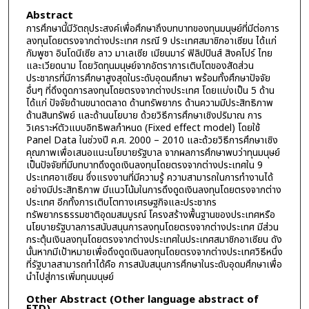
Abstract
การศึกษานี้มีวัตถุประสงค์เพื่อศึกษาถึงบทบาทของทุนมนุษย์ที่มีต่อการ
ลงทุนโดยตรงจากต่างประเทศ กรณี 9 ประเทศสมาชิกอาเซียน ได้แก่
กัมพูชา อินโดนีเซีย ลาว มาเลเซีย เมียนมาร์ ฟิลิปปินส์ สิงคโปร์ ไทย
และเวียดนาม โดยวัดทุนมนุษย์จากอัตราการเติบโตของสัดส่วน
ประชากรที่มีการศึกษาสูงสุดในระดับอุดมศึกษา พร้อมทั้งศึกษาปัจจัย
อื่นๆ ที่ดึงดูดการลงทุนโดยตรงจากต่างประเทศ โดยแบ่งเป็น 5 ด้าน
ได้แก่ ปัจจัยด้านขนาดตลาด ด้านทรัพยากร ด้านความมีประสิทธิภาพ
ด้านสินทรัพย์ และด้านนโยบาย ด้วยวิธีการศึกษาเชิงปริมาณ การ
วิเคราะห์ตัวแบบอิทธิพลกำหนด (Fixed effect model) โดยใช้
Panel Data ในช่วงปี ค.ศ. 2000 – 2010 และด้วยวิธีการศึกษาเชิง
คุณภาพเพื่อเสนอแนะนโยบายรัฐบาล จากผลการศึกษาพบว่าทุนมนุษย์
เป็นปัจจัยที่มีบทบาทดึงดูดเงินลงทุนโดยตรงจากต่างประเทศใน 9
ประเทศอาเซียน ซึ่งแรงงานที่มีความรู้ ความสามารถในการทำงานได้
อย่างมีประสิทธิภาพ มีแนวโน้มในการดึงดูดเงินลงทุนโดยตรงจากต่าง
ประเทศ อีกทั้งการเติบโตทางเศรษฐกิจและประชากร
ทรัพยากรธรรมชาติอุดมสมบูรณ์ โครงสร้างพื้นฐานของประเทศหรือ
นโยบายรัฐบาลการสนับสนุนการลงทุนโดยตรงจากต่างประเทศ มีส่วน
กระตุ้นเงินลงทุนโดยตรงจากต่างประเทศในประเทศสมาชิกอาเซียน ดัง
นั้นหากมีเป้าหมายเพื่อดึงดูดเงินลงทุนโดยตรงจากต่างประเทศวิธีหนึ่ง
ที่รัฐบาลสามารถทำได้คือ การสนับสนุนการศึกษาในระดับอุดมศึกษาเพื่อ
นำไปสู่การเพิ่มทุนมนุษย์
Other Abstract (Other language abstract of
ETD)