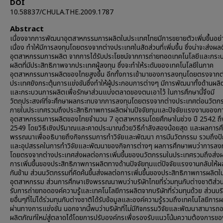
DOI
10.58837/CHULA.THE.2009.1787
Abstract
เนื่องจากการพัฒนาอุตสาหกรรมการผลิตในประเทศไทยมีการขยายตัวเพิ่มขึ้นอย่
เนื่อง ทำให้มีการลงทุนโดยตรงจากต่างประเทศในสัดส่วนที่เพิ่มขึ้น ซึ่งน่าจะส่งผล
อุตสาหกรรมการผลิต จากการได้รับประโยชน์จากการถ่ายทอดเทคโนโลยีและกระ
ผลิตที่มีประสิทธิภาพจากประเทศผู้ลงทุน ซึ่งจะทำให้ระดับของเทคโนโลยีในภาค
อุตสาหกรรมการผลิตของไทยสูงขึ้น อีกทั้งการเข้ามาของการลงทุนโดยตรงจากต
ประเทศยังกระตุ้นการแข่งขันซึ่งทำให้ผู้ประกอบการต่างๆ มีการพัฒนาทั้งด้านผลิ
และกระบวนการผลิตเพื่อรักษาส่วนแบ่งตลาดของตนเอาไว้ ในการศึกษานี้จึงมี
วัตถุประสงค์ที่จะศึกษาผลกระทบจากการลงทุนโดยตรงจากต่างประเทศต่อนวัตก
ภายในประเทศรวมถึงประสิทธิภาพการผลิตผ่านปัจจัยทุนและปัจจัยแรงงานของภ
อุตสาหกรรมการผลิตของไทยจำนวน 7 อุตสาหกรรมโดยศึกษาในช่วง ปี 2542 ถึ
2549 โดยวิธีเชิงปริมาณและคาดประมาณด้วยวิธีกำลังสองน้อยสุด และผลการศึ
พรรณนาเพื่ออธิบายถึงกิจกรรมการทำวิจัยและพัฒนา การมีนวัตกรรม รวมถึงป
และอุปสรรคในการทำวิจัยและพัฒนาของกิจการต่างๆ ผลการศึกษาพบว่าการลง
โดยตรงจากต่างประเทศส่งผลต่อการเพิ่มขึ้นของนวัตกรรมในประเทศรวมถึงส่ง
การเพิ่มขึ้นของประสิทธิภาพการผลิตทางด้านปัจจัยทุนแต่ปัจจัยแรงงานกลับให้ผ
กันข้าม ส่วนนวัตกรรมที่คิดค้นขึ้นส่งผลต่อการเพิ่มขึ้นของประสิทธิภาพการผลิต
อุตสาหกรรม ส่วนการศึกษาเชิงพรรณนาพบว่าบริษัทไทยที่ร่วมทุนกับต่างชาติส่วน
รับการถ่ายทอดองค์ความรู้และเทคโนโลยีการผลิตจากบริษัทที่ร่วมทุนด้วย ส่วนบร
ยอื่นๆที่ไม่ได้ร่วมทุนกับต่างชาติได้รับข้อมูลและองค์ความรู้รวมถึงเทคโนโลยีการ
ผ่านทางการแข่งขัน นอกจากนี้พบว่าบริษัทที่ไม่มีกิจกรรมวิจัยและพัฒนาสามารถ
ผลิตภัณฑ์ใหม่สู่ตลาดได้โดยการปรับองค์กรเพื่อรองรับแนวโน้มความต้องการของ