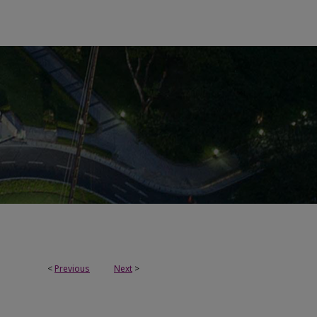
<
Previous
Next
>