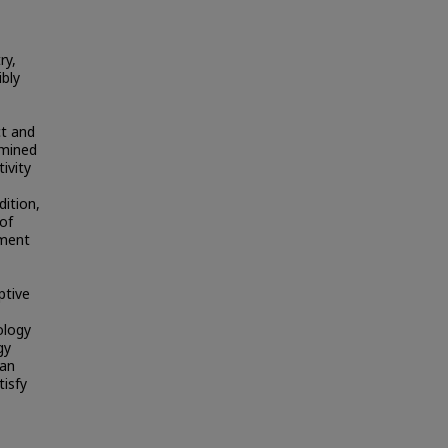
ry,
ibly
t and
amined
ivity
ition,
of
pment
ptive
ology
gy
can
tisfy