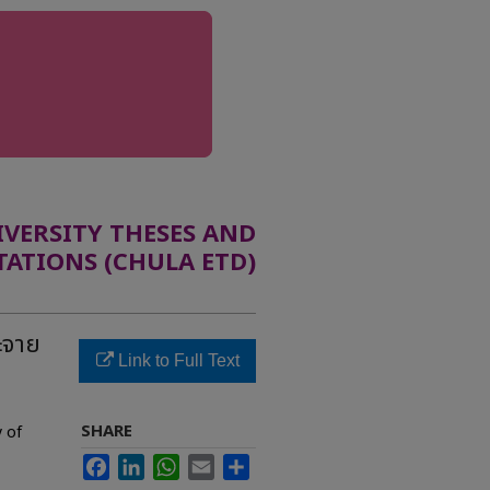
ERSITY THESES AND
TATIONS (CHULA ETD)
ะจาย
Link to Full Text
SHARE
y of
Facebook
LinkedIn
WhatsApp
Email
Share