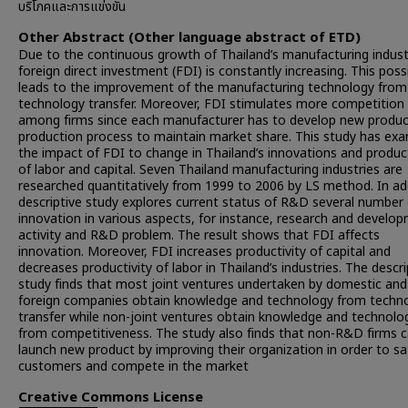
บริโภคและการแข่งขัน
Other Abstract (Other language abstract of ETD)
Due to the continuous growth of Thailand’s manufacturing indust
foreign direct investment (FDI) is constantly increasing. This poss
leads to the improvement of the manufacturing technology from
technology transfer. Moreover, FDI stimulates more competition
among firms since each manufacturer has to develop new produc
production process to maintain market share. This study has ex
the impact of FDI to change in Thailand’s innovations and product
of labor and capital. Seven Thailand manufacturing industries are
researched quantitatively from 1999 to 2006 by LS method. In add
descriptive study explores current status of R&D several number 
innovation in various aspects, for instance, research and develo
activity and R&D problem. The result shows that FDI affects
innovation. Moreover, FDI increases productivity of capital and
decreases productivity of labor in Thailand’s industries. The descri
study finds that most joint ventures undertaken by domestic and
foreign companies obtain knowledge and technology from techn
transfer while non-joint ventures obtain knowledge and technolo
from competitiveness. The study also finds that non-R&D firms 
launch new product by improving their organization in order to sa
customers and compete in the market
Creative Commons License