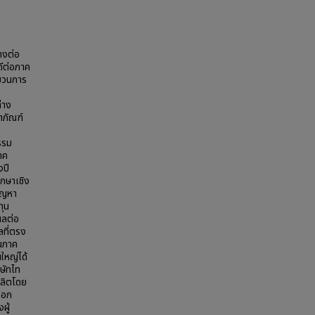
างต่อ
ดีต่อภาค
บวนการ
่าง
ตภัณฑ์
รรม
าค
งปี
กษาเชิง
ัญหา
ทุน
ผลต่อ
ลที่ตรง
ในภาค
ใหญ่ได้
ิษัทไท
ผลิตโดย
ออก
ผู้