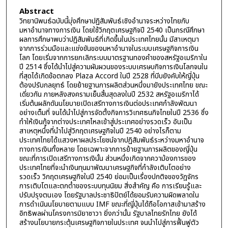
Abstract
วิทยานิพนธ์ฉบับนี้มุ่งศึกษาปฏิสัมพันธ์เชิงอำนาจระหว่างไทยกับ
มหาอำนาจทางการเงิน โดยใช้วิกฤตเศรษฐกิจปี 2540 เป็นกรณีศึกษา
ผลการศึกษาพบว่าปฏิสัมพันธ์ที่เกิดขึ้นในประเทศไทยนั้น มีสาเหตุมา
จากการร่วมมือและแข่งขันของมหาอำนาจในระบบเศรษฐกิจการเงิน
โลก โดยเริ่มจากการยกเลิกระบบมาตรฐานทองคำของสหรัฐอเมริกาใน
ปี 2514 ซึ่งได้นำไปสู่ความผันผวนของระบบเศรษบกิจการเงินโลกจนใน
ที่สุดได้เกิดข้อตกลง Plaza Accord ในปี 2528 ที่บีบยังคับให้ญี่ปุ่น
ต้องปรับกลยุทธ์ โดยย้ายฐานการผลิตส่วนหนึ่งมายังประเทศไทย ขณะ
เดี่ยวกัน ภายหลังสงครามเย็นสิ้นสุดลงในปี 2532 สหรัฐอเมริกาได้
เริ่มต้นผลักดันนโยบายเปิดเสรีทางการเงินต่อประเทศกำลังพัฒนา
อย่างเต็มที่ จนได้นำไปสู่การจัดตั้งกิจการวิเทศธนกิจไทยในปี 2536 ซึ่ง
ทำให้เงินกู้จากต่างประเทศไหลเข้าสู่ประเทศอย่างรวดเร็ว อันเป็น
สาเหตุหนึ่งที่นำไปสู่วิกฤตเศรษฐกิจในปี 2540 อย่างไรก็ตาม
ประเทศไทยได้แสวงหาผลประโยชน์จากปฏิสัมพันธ์ระหว่างมหาอำนาจ
ทางการเงินทั้งหลาย โดยเฉพาะจากการย้ายฐานการผลิตของญี่ปุ่น
ขณะที่การเปิดเสรีทางการเงินั้น ส่วนหนึ่งเกิดจากความ้องการของ
ประเทศไทยที่จะนำเงินทุนมาพัฒนาเศรษฐกิจที่กำลังเติบโตอย่าง
รวดเร็ว วิกฤตเศรษฐกิจในปี 2540 ย่อมเป็นเรื่องปกติจของวัฎจักร
การเติบโตและตกต่ำของระบบทุนนิยม สิ่งสำคัญ คือ การเรียนรู้และ
ปรับปรุงตนเอง โดยรัฐบาลประชาธิปัตย์ได้ยอมรับความผิดพลาดใน
การดำเนินนโยบายตามแบบ IMF ขณะที่ญี่ปุ่นได้ถือโอกาสเข้ามาสร้าง
อิทธิพลผ่านโครงการมิยาซาวา ยิ่งกว่านั้น รัฐบาลไทยรักไทย ยังได้
สร้างนโยบายกระตุ้นเศรษฐกิจภายในประเทศ จนนำไปสู่การฟื้นฟูตัว