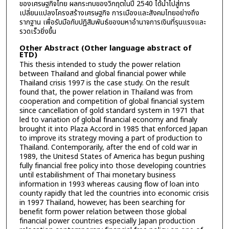
ของเศรษฐกิจไทย ผลกระทบของวิกฤตในปี 2540 ได้นำไปสู่การ
เปลี่ยนแปลงโครงสร้างเศรษฐกิจ การเมืองและสังคมไทยอย่างถึง
รากฐาน เพื่อรับมือกับปฏิสัมพันธ์ของมหาอำนาจการเงินที่รุนแรงและ
รวดเร็วยิ่งขึ้น
Other Abstract (Other language abstract of
ETD)
This thesis intended to study the power relation
between Thailand and global financial power while
Thailand crisis 1997 is the case study. On the result
found that, the power relation in Thailand was from
cooperation and competition of global financial system
since cancellation of gold standard system in 1971 that
led to variation of global financial economy and finaly
brought it into Plaza Accord in 1985 that enforced Japan
to improve its strategy moving a part of production to
Thailand. Contemporarily, after the end of cold war in
1989, the Unitesd States of America has begun pushing
fully financial free policy into those developing countries
until estabilishment of Thai monetary business
information in 1993 whereas causing flow of loan into
county rapidly that led the countries into economic crisis
in 1997 Thailand, however, has been searching for
benefit form power relation between those global
financial power countries especially Japan production