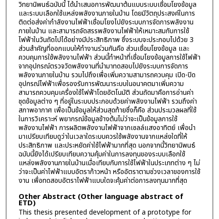
วิทยานิพนธ์ฉบับนี้ ได้นำเสนอการพัฒนาต้นแบบระบบเชื่อมโยงข้อมูล
และระบบเลือกใช้แหล่งพลังงานภายในบ้าน โดยมีวัตถุประสงค์ในการ
ติดต่อส่งค่ากำลังงานไฟฟ้าเชื่อมโยงไปยังระบบการจัดการพลังงาน
ภายในบ้าน และสามารถจัดสรรพลังงานไฟฟ้าให้เหมาะสมกับการใช้
ไฟฟ้าในวันถัดไปได้อย่างมีประสิทธิภาพ ซึ่งระบบจะประกอบไปด้วย 3
ส่วนสำคัญที่ออกแบบให้ทำงานร่วมกันคือ ส่วนเชื่อมโยงข้อมูล และ
ควบคุมการใช้พลังงานไฟฟ้า ส่วนนี้ทำหน้าที่เชื่อมโยงข้อมูลการใช้ไฟฟ้า
จากอุปกรณ์ตรวจวัดพลังงานที่นำมาทดสอบไปยังระบบการจัดการ
พลังงานภายในบ้าน รวมไปถึงเพื่อเพิ่มความสามารถควบคุม เปิด-ปิด
อุปกรณ์ไฟฟ้าเพื่อรองรับการพัฒนาระบบในอนาคตมาเพิ่มความ
สามารถควบคุมเครื่องใช้ไฟฟ้าโดยอัตโนมัติ ส่วนถัดมาคือการอ่านค่า
ชุดข้อมูลต่าง ๆ ที่อยู่ในระบบประกอบด้วยค่าพลังงานไฟฟ้า รวมถึงค่า
สภาพอากาศ เพื่อเป็นข้อมูลให้ส่วนสุดท้ายซึ่งก็คือ ส่วนประมวลผลที่ใช้
ในการวิเคราะห์ พยากรณ์ข้อมูลข้างต้นไม่ว่าจะเป็นข้อมูลการใช้
พลังงานไฟฟ้า การผลิตพลังงานไฟฟ้าจากเซลล์แสงอาทิตย์ เพื่อนำ
มาเปรียบเทียบดูว่าในเวลาใดระบบควรใช้พลังงานจากแหล่งใดที่ให้
ประสิทธิภาพ และประหยัดค่าใช้ไฟฟ้ามากที่สุด นอกจากนี้วิทยานิพนธ์
ฉบับนี้ยังได้เปรียบเทียบความคุ้มค่าในการลงทุนของระบบเลือกใช้
แหล่งพลังงานภายในบ้านเมื่อเทียบกับการใช้ไฟฟ้าในประเภทต่าง ๆ ไม่
ว่าจะเป็นค่าไฟฟ้าแบบอัตราก้าวหน้า หรืออัตราตามช่วงเวลาของการใช้
งาน เพื่อทดสอบอัตราไฟฟ้าแบบใดจะคุ้มค่าต่อการลงทุนมากที่สุด
Other Abstract (Other language abstract of
ETD)
This thesis presented development of a prototype for