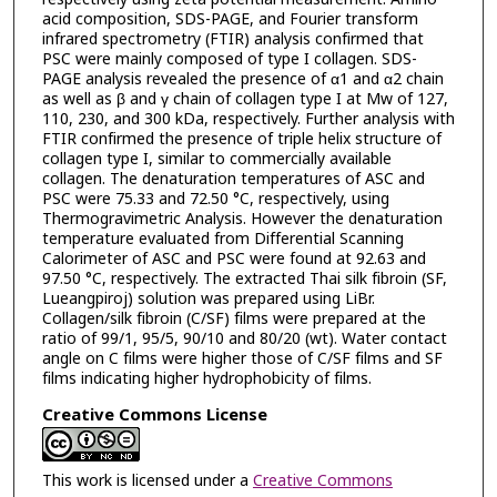
acid composition, SDS-PAGE, and Fourier transform
infrared spectrometry (FTIR) analysis confirmed that
PSC were mainly composed of type I collagen. SDS-
PAGE analysis revealed the presence of α1 and α2 chain
as well as β and γ chain of collagen type I at Mw of 127,
110, 230, and 300 kDa, respectively. Further analysis with
FTIR confirmed the presence of triple helix structure of
collagen type I, similar to commercially available
collagen. The denaturation temperatures of ASC and
PSC were 75.33 and 72.50 °C, respectively, using
Thermogravimetric Analysis. However the denaturation
temperature evaluated from Differential Scanning
Calorimeter of ASC and PSC were found at 92.63 and
97.50 °C, respectively. The extracted Thai silk fibroin (SF,
Lueangpiroj) solution was prepared using LiBr.
Collagen/silk fibroin (C/SF) films were prepared at the
ratio of 99/1, 95/5, 90/10 and 80/20 (wt). Water contact
angle on C films were higher those of C/SF films and SF
films indicating higher hydrophobicity of films.
Creative Commons License
This work is licensed under a
Creative Commons