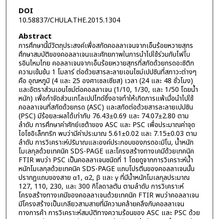
DOI
10.58837/CHULA.THE.2015.1304
Abstract
การศึกษานี้มีวัตถุประสงค์เพื่อสกัดคอลลาเจนจากเอ็นร้อยหวายสุกร
ศึกษาสมบัติของคอลลาเจนและศักยภาพในการนำไปใช้ร่วมกับไฟโบ
รอินไหมไทย คอลลาเจนจากเอ็นร้อยหวายสุกรที่สกัดด้วยกรดอะซิติก
ความเข้มข้น 1 โมลาร์ ต่อด้วยสารละลายเอนไซม์เปปซินที่สภาวะต่างๆ
คือ อุณหภูมิ (4 และ 25 องศาเซลเซียส) เวลา (24 และ 48 ชั่วโมง)
และอัตราส่วนเอนไซม์ต่อคอลลาเจน (1/10, 1/30, และ 1/50 โดยน้ำ
หนัก) เพื่อกำจัดส่วนเทโลเปปไทด์ซึ่งอาจทำให้เกิดการแพ้เมื่อนำไปใช้
คอลลาเจนที่สกัดด้วยกรด (ASC) และสกัดต่อด้วยสารละลายเปปซิน
(PSC) มีร้อยละผลได้เท่ากับ 76.43±0.69 และ 74.07±2.80 ตาม
ลำดับ การศึกษาค่าศักย์เซต้าของ ASC และ PSC เพื่อประมาณค่าจุด
ไอโซอิเล็กทริก พบว่ามีค่าประมาณ 5.61±0.02 และ 7.15±0.03 ตาม
ลำดับ การวิเคราะห์ปริมาณและองค์ประกอบของกรดอะมิโน, น้ำหนัก
โมเลกุลด้วยเทคนิค SDS-PAGE และโครงสร้างทางเคมีด้วยเทคนิค
FTIR พบว่า PSC เป็นคอลลาเจนชนิดที่ 1 โดยดูจากการวิเคราะห์น้ำ
หนักโมเลกุลด้วยเทคนิค SDS-PAGE แถบโปรตีนของคอลลาเจนนั้น
ปรากฏแถบของสาย α1, α2, β และ γ ที่มีน้ำหนักโมเลกุลประมาณ
127, 110, 230, และ 300 กิโลดาลตัน ตามลำดับ การวิเคราะห์
โครงสร้างทางเคมีของคอลลาเจนด้วยเทคนิค FTIR พบว่าคอลลาเจน
มีโครงสร้างเป็นเกลียวสามสายที่มีความคล้ายคลึงกับคอลลาเจน
ทางการค้า การวิเคราะห์สมบัติทางความร้อนของ ASC และ PSC ด้วย