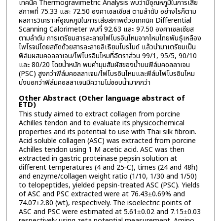
เทคนิค Thermogravimetric Analysis พบว่ามีอุณหภูมิในการเสีย
สภาพที่ 75.33 และ 72.50 องศาเซลเซียส ตามลำดับ อย่างไรก็ตาม
ผลการวิเคราะห์อุณหภูมิในการเสียสภาพด้วยเทคนิค Differential
Scanning Calorimeter พบที่ 92.63 และ 97.50 องศาเซลเซียส
ตามลำดับ การเตรียมสารละลายไฟโบรอินไหมจากไหมไทยพันธุ์เหลือง
ไพโรจน์โดยสกัดด้วยสารละลายลิเธียมโบรไมด์ แล้วนำมาเตรียมเป็น
ฟิล์มผสมคอลลาเจน/ไฟโบรอินไหมที่อัตราส่วน 99/1, 95/5, 90/10
และ 80/20 โดยน้ำหนัก พบค่ามุมสัมผัสของน้ำบนฟิล์มคอลลาเจน
(PSC) สูงกว่าฟิล์มคอลลาเจน/ไฟโบรอินไหมและฟิล์มไฟโบรอินไหม
บ่งบอกว่าฟิล์มคอลลาเจนมีความไม่ชอบน้ำมากกว่า
Other Abstract (Other language abstract of
ETD)
This study aimed to extract collagen from porcine
Achilles tendon and to evaluate its physicochemical
properties and its potential to use with Thai silk fibroin.
Acid soluble collagen (ASC) was extracted from porcine
Achilles tendon using 1 M acetic acid. ASC was then
extracted in gastric proteinase pepsin solution at
different temperatures (4 and 25◦C), times (24 and 48h)
and enzyme/collagen weight ratio (1/10, 1/30 and 1/50)
to telopeptides, yielded pepsin-treated ASC (PSC). Yields
of ASC and PSC extracted were at 76.43±0.69% and
74.07±2.80 (wt), respectively. The isoelectric points of
ASC and PSC were estimated at 5.61±0.02 and 7.15±0.03
respectively using zeta potential measurement. Amino