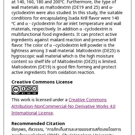
at 140, 160, 180 and 200ºC. Furthermore, the type of
wall materials as maltodextrin (DE19 and 25) and α-
cyclodextrin were also studied. In this study, the suitable
conditions for encapsulating Isada Krill flavor were 140
ºC and α - cyclodextrin for air inlet temperature and wall
materials, respectively. In addition α -cyclodextrin is
multifunctional food ingredients. It can protect active
ingredients against mailard reaction and preserve krill
flavor. The color of α –cyclodextrin krill powder is the
lightness among 3 wall material. Maltodextrin (DE25) is
hygroscopic wall material which is the high moisture
content so shelf life of Maltodextrin (DE25) is limited.
Maltodextrin (DE19) is good film forming and protect
active ingredients from oxidation reaction.
Creative Commons License
This work is licensed under a
Creative Commons
Attribution-NonCommercial-No Derivative Works 4.0
International License
.
Recommended Citation
อัชกุลพร, ศีลวรรณ, "การกักเก็บสารละลายของสารสกัดเคยโดยการ