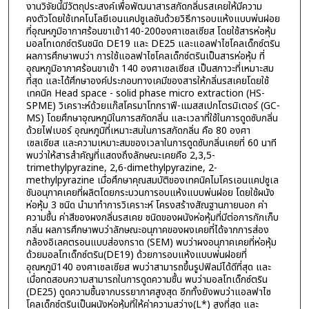
งานวิจัยนี้มีวัตถุประสงค์เพื่อพัฒนาสารสกัดกลิ่นรสเคยให้มีความ
คงตัวโดยใช้เทคโนโลยีเอนแคปซูเลชันด้วยวิธีการอบแห้งแบบพ่นฝอย
ที่อุณหภูมิอากาศร้อนขาเข้า140-200องศาเซลเซียส โดยใช้สารห่อหุ้ม
มอลโทเดกซ์ตรินชนิด DE19 และ DE25 และแอลฟาไซโคลเด็กซ์ตริน
ผลการศึกษาพบว่า การใช้แอลฟาไซโคลเด็กซ์ตรินเป็นสารห่อหุ้ม ที่
อุณหภูมิอากาศร้อนขาเข้า 140 องศาเซลเซียส เป็นสภาวะที่เหมาะสม
ที่สุด และได้ศึกษาองค์ประกอบทางเคมีของสารให้กลิ่นรสเคยโดยใช้
เทคนิค Head space - solid phase micro extraction (HS-
SPME) วิเคราะห์ด้วยแก๊สโครมาโทกราฟี-แมสสเปกโตรมิเตอร์ (GC-
MS) โดยศึกษาอุณหภูมิในการสกัดกลิ่น และเวลาที่ใช้ในการดูดซับกลิ่น
ด้วยไฟเบอร์ อุณหภูมิที่เหมาะสมในการสกัดกลิ่น คือ 80 องศา
เซลเซียส และความเหมาะสมของเวลาในการดูดซับกลิ่นเคยที่ 60 นาที
พบว่าให้สารสำคัญที่แสดงถึงลักษณะเคยคือ 2,3,5-
trimethylpyrazine, 2,6-dimethylpyrazine, 2-
methylpyrazine เมื่อศึกษาคุณสมบัติของเทคนิคไมโครเอนแคปซูเล
ชันอนุภาคเคยที่ผลิตโดยกระบวนการอบแห้งแบบพ่นฝอย โดยใช้ผนัง
ห่อหุ้ม 3 ชนิด นำมาทำการวิเคราะห์ โครงสร้างสัณฐานภายนอก ค่า
ความชื้น ค่าสีของผงกลิ่นรสเคย ชนิดของผนังห่อหุ้มที่มีต่อการกักเก็บ
กลิ่น ผลการศึกษาพบว่าลักษณะอนุภาคของผงเคยที่ได้จากการส่อง
กล้องอิเลคตรอนแบบส่องกราด (SEM) พบว่าผงอนุภาคเคยที่ห่อหุ้ม
ด้วยมอลโทเด็กซ์ตริน(DE19) ด้วยการอบแห้งแบบพ่นฝอยที่
อุณหภูมิ140 องศาเซลเซียส พบว่าสามารถขึ้นรูปฟิลม์ได้ดีที่สุด และ
เมื่อทดสอบความสามารถในการดูดความชื้น พบว่ามอลโทเด็กซ์ตริน
(DE25) ดูดความชื้นจากบรรยากาศสูงสุด อีกทั้งยังพบว่าแอลฟาไซ
โคลเด็กซ์ตรินเป็นผนังห่อหุ้มที่ให้ค่าความสว่าง(L*) สูงที่สุด และ