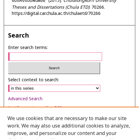
อบแห้งแบบพ่นฝอย" (2015).
Chulalongkorn University
Theses and Dissertations (Chula ETD)
. 70266.
https://digital.car.chula.ac.th/chulaetd/70266
Search
Enter search terms:
Select context to search:
Advanced Search
Notify me via email or
RSS
We use cookies that are necessary to make our site
Browse
work. We may also use additional cookies to analyze,
Collections
improve, and personalize our content and your