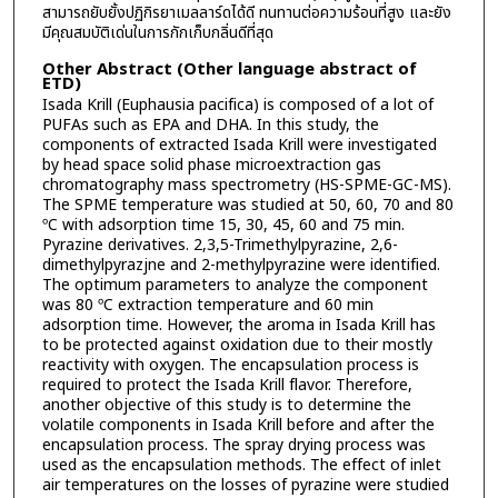
สามารถยับยั้งปฏิกิรยาเมลลาร์ดได้ดี ทนทานต่อความร้อนที่สูง และยัง
มีคุณสมบัติเด่นในการกักเก็บกลิ่นดีที่สุด
Other Abstract (Other language abstract of
ETD)
Isada Krill (Euphausia pacifica) is composed of a lot of
PUFAs such as EPA and DHA. In this study, the
components of extracted Isada Krill were investigated
by head space solid phase microextraction gas
chromatography mass spectrometry (HS-SPME-GC-MS).
The SPME temperature was studied at 50, 60, 70 and 80
ºC with adsorption time 15, 30, 45, 60 and 75 min.
Pyrazine derivatives. 2,3,5-Trimethylpyrazine, 2,6-
dimethylpyrazjne and 2-methylpyrazine were identified.
The optimum parameters to analyze the component
was 80 ºC extraction temperature and 60 min
adsorption time. However, the aroma in Isada Krill has
to be protected against oxidation due to their mostly
reactivity with oxygen. The encapsulation process is
required to protect the Isada Krill flavor. Therefore,
another objective of this study is to determine the
volatile components in Isada Krill before and after the
encapsulation process. The spray drying process was
used as the encapsulation methods. The effect of inlet
air temperatures on the losses of pyrazine were studied