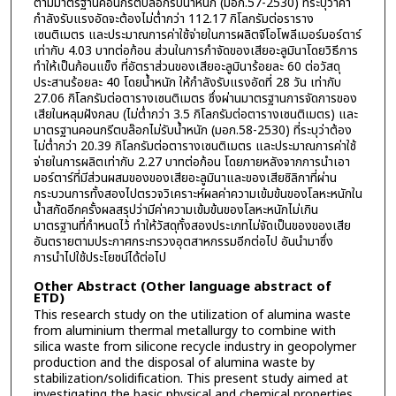
ตามมาตรฐานคอนกรีตบล๊อกรับน้ำหนัก (มอก.57-2530) ที่ระบุว่าค่า
กำลังรับแรงอัดจะต้องไม่ต่ำกว่า 112.17 กิโลกรัมต่อราราง
เซนติเมตร และประมาณการค่าใช้จ่ายในการผลิตจีโอโพลีเมอร์มอร์ตาร์
เท่ากับ 4.03 บาทต่อก้อน ส่วนในการกำจัดของเสียอะลูมินาโดยวิธีการ
ทำให้เป็นก้อนแข็ง ที่อัตราส่วนของเสียอะลูมินาร้อยละ 60 ต่อวัสดุ
ประสานร้อยละ 40 โดยน้ำหนัก ให้กำลังรับแรงอัดที่ 28 วัน เท่ากับ
27.06 กิโลกรัมต่อตารางเซนติเมตร ซึ่งผ่านมาตรฐานการจัดการของ
เสียในหลุมฝังกลบ (ไม่ต่ำกว่า 3.5 กิโลกรัมต่อตารางเซนติเมตร) และ
มาตรฐานคอนกรีตบล๊อกไม่รับน้ำหนัก (มอก.58-2530) ที่ระบุว่าต้อง
ไม่ต่ำกว่า 20.39 กิโลกรัมต่อตารางเซนติเมตร และประมาณการค่าใช้
จ่ายในการผลิตเท่ากับ 2.27 บาทต่อก้อน โดยภายหลังจากการนำเอา
มอร์ตาร์ที่มีส่วนผสมของของเสียอะลูมินาและของเสียซิลิกาที่ผ่าน
กระบวนการทั้งสองไปตรวจวิเคราะห์ผลค่าความเข้มข้นของโลหะหนักใน
น้ำสกัดอีกครั้งผลสรุปว่ามีค่าความเข้มข้นของโลหะหนักไม่เกิน
มาตรฐานที่กำหนดไว้ ทำให้วัสดุทั้งสองประเภทไม่จัดเป็นของของเสีย
อันตรายตามประกาศกระทรวงอุตสาหกรรมอีกต่อไป อันนำมาซึ่ง
การนำไปใช้ประโยชน์ได้ต่อไป
Other Abstract (Other language abstract of
ETD)
This research study on the utilization of alumina waste
from aluminium thermal metallurgy to combine with
silica waste from silicone recycle industry in geopolymer
production and the disposal of alumina waste by
stabilization/solidification. This present study aimed at
investigating the basic physical and chemical properties