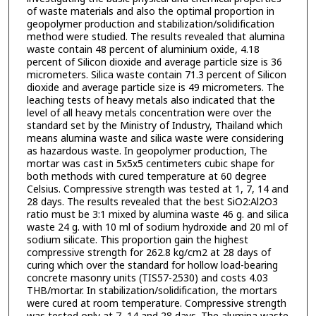
of waste materials and also the optimal proportion in
geopolymer production and stabilization/solidification
method were studied. The results revealed that alumina
waste contain 48 percent of aluminium oxide, 4.18
percent of Silicon dioxide and average particle size is 36
micrometers. Silica waste contain 71.3 percent of Silicon
dioxide and average particle size is 49 micrometers. The
leaching tests of heavy metals also indicated that the
level of all heavy metals concentration were over the
standard set by the Ministry of Industry, Thailand which
means alumina waste and silica waste were considering
as hazardous waste. In geopolymer production, The
mortar was cast in 5x5x5 centimeters cubic shape for
both methods with cured temperature at 60 degree
Celsius. Compressive strength was tested at 1, 7, 14 and
28 days. The results revealed that the best SiO2:Al2O3
ratio must be 3:1 mixed by alumina waste 46 g. and silica
waste 24 g. with 10 ml of sodium hydroxide and 20 ml of
sodium silicate. This proportion gain the highest
compressive strength for 262.8 kg/cm2 at 28 days of
curing which over the standard for hollow load-bearing
concrete masonry units (TIS57-2530) and costs 4.03
THB/mortar. In stabilization/solidification, the mortars
were cured at room temperature. Compressive strength