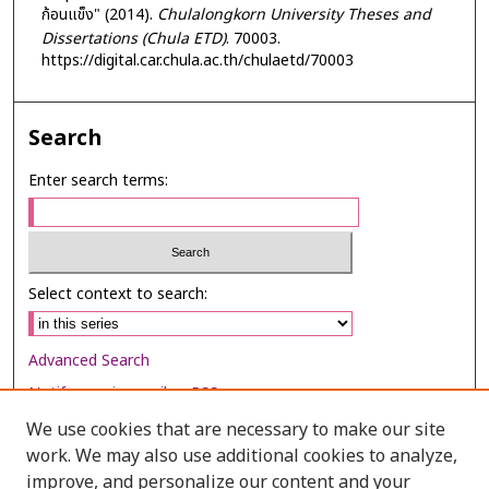
ก้อนแข็ง" (2014).
Chulalongkorn University Theses and
Dissertations (Chula ETD)
. 70003.
https://digital.car.chula.ac.th/chulaetd/70003
Search
Enter search terms:
Select context to search:
Advanced Search
Notify me via email or
RSS
We use cookies that are necessary to make our site
Browse
work. We may also use additional cookies to analyze,
Collections
improve, and personalize our content and your