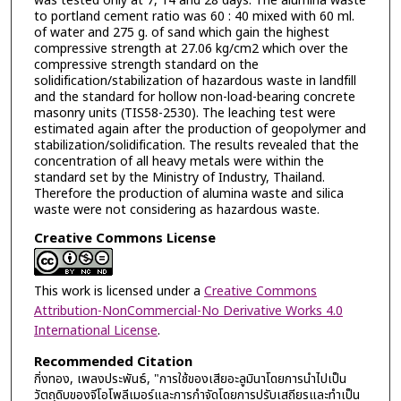
was tested only at 7, 14 and 28 days. The alumina waste
to portland cement ratio was 60 : 40 mixed with 60 ml.
of water and 275 g. of sand which gain the highest
compressive strength at 27.06 kg/cm2 which over the
compressive strength standard on the
solidification/stabilization of hazardous waste in landfill
and the standard for hollow non-load-bearing concrete
masonry units (TIS58-2530). The leaching test were
estimated again after the production of geopolymer and
stabilization/solidification. The results revealed that the
concentration of all heavy metals were within the
standard set by the Ministry of Industry, Thailand.
Therefore the production of alumina waste and silica
waste were not considering as hazardous waste.
Creative Commons License
This work is licensed under a
Creative Commons
Attribution-NonCommercial-No Derivative Works 4.0
International License
.
Recommended Citation
กิ่งทอง, เพลงประพันธ์, "การใช้ของเสียอะลูมินาโดยการนำไปเป็น
วัตถุดิบของจีโอโพลีเมอร์และการกำจัดโดยการปรับเสถียรและทำเป็น