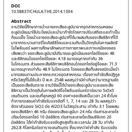
DOI
10.58837/CHULA.THE.2014.1304
Abstract
งานวิจัยนี้ศึกษาการนำเอาของเสียอะลูมินาจากอุตสาหกรรมหลอม
อะลูมิเนียมมาใช้ประโยชน์และนำมากำจัดโดยการปรับเสถียรและทำเป็น
ก้อนแข็ง โดยนำเอาของเสียอะลูมินาที่ได้มาผสมกับของเสียซิลิกาที่ได้
มาจากกระบวนการรีไซเคิลซิลิโคนและรวมกันเป็นวัตถุดิบในการผลิตจี
โอโพลีเมอร์ ผลการศึกษาลักษณะทางกายภาพและทางเคมีของของ
เสียพบว่า ของเสียอะลูมินามีปริมาณอะลูมิเนียมออกไซด์ร้อยละ 48
และซิลิกอนไดออกไซด์ร้อยละ 4.18 ขนาดอนุภาคเท่ากับ 36
ไมโครเมตร ส่วนของเสียซิลิกาพบซิลิกอนไดออกไซด์อยู่ร้อยละ 71.3
ขนาดอนุภาคเท่ากับ 48.9 ไมโครเมตร โดยของเสียทั้งสองชนิดเมื่อนำ
มาทดสอบตามประกาศกระทรวงอุตสาหกรรม เรื่องการกำจัดสิ่งปฏิกูล
หรือวัสดุที่ไม่ใช้แล้ว ปี พ.ศ. 2548 ผลสรุปว่ามีค่าเกินกว่ามาตรฐานจัด
เป็นของเสียอันตราย งานวิจัยนี้ได้นำของเสียอะลูมินาและของเสีย
ซิลิกามาเป็นวัตถุดิบในการผลิตจีโอโพลีเมอร์มอร์ตาร์ขนาด 5x5x5
เซนติเมตร และอบที่อุณหภูมิ 60 องศาเซลเซียสเป็นเวลา 24 ชั่วโมง
ทำการทดสอบค่ากำลังรับแรงอัดที่ 1, 7, 14 และ 28 วัน ผลสรุปว่า
อัตราส่วนของ SiO2 ต่อ Al2O3 ในวัสดุประสาน เท่ากับ 3:1 โดยผสม
ของเสียซิลิกา 46 กรัม ต่อของเสียอะลูมินา 24 กรัม ต่อสารละลายโซ
เดียมไฮดรอกไซด์ 10 มิลลิลิตร ต่อสารละลายโซเดียมซิลิเกต 20
มิลลิลิตร ได้ค่ากำลังรับแรงอัดสูงสุดที่ระยะเวลาบ่ม 28 วัน เท่ากับ
262.8 กิโลกรัมต่อตารางเซนติเมตร ซึ่งมากกว่าค่ากำลัง รับแรงอัด