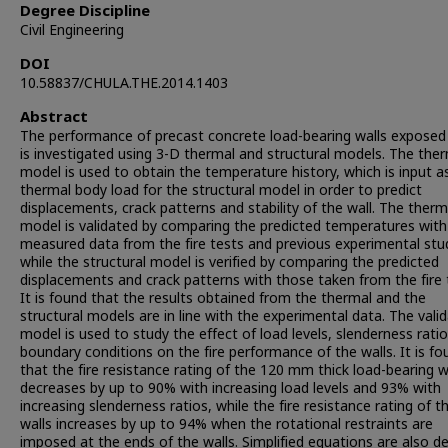
Degree Discipline
Civil Engineering
DOI
10.58837/CHULA.THE.2014.1403
Abstract
The performance of precast concrete load-bearing walls exposed 
is investigated using 3-D thermal and structural models. The the
model is used to obtain the temperature history, which is input a
thermal body load for the structural model in order to predict
displacements, crack patterns and stability of the wall. The therm
model is validated by comparing the predicted temperatures with
measured data from the fire tests and previous experimental stu
while the structural model is verified by comparing the predicted
displacements and crack patterns with those taken from the fire 
It is found that the results obtained from the thermal and the
structural models are in line with the experimental data. The vali
model is used to study the effect of load levels, slenderness rati
boundary conditions on the fire performance of the walls. It is fo
that the fire resistance rating of the 120 mm thick load-bearing w
decreases by up to 90% with increasing load levels and 93% with
increasing slenderness ratios, while the fire resistance rating of t
walls increases by up to 94% when the rotational restraints are
imposed at the ends of the walls. Simplified equations are also de