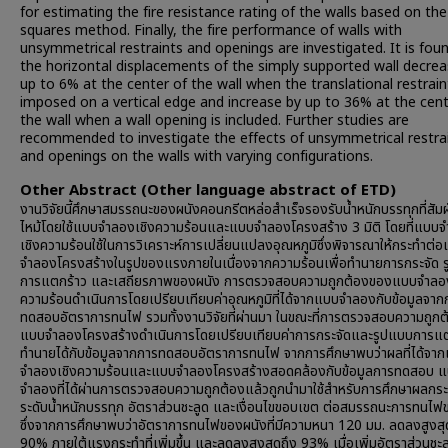
for estimating the fire resistance rating of the walls based on the
squares method. Finally, the fire performance of walls with
unsymmetrical restraints and openings are investigated. It is fou
the horizontal displacements of the simply supported wall decrea
up to 6% at the center of the wall when the translational restraint
imposed on a vertical edge and increase by up to 36% at the cent
the wall when a wall opening is included. Further studies are
recommended to investigate the effects of unsymmetrical restra
and openings on the walls with varying configurations.
Other Abstract (Other language abstract of ETD)
งานวิจัยนี้ศึกษาสมรรถนะของผนังคอนกรีตหล่อสำเร็จรองรับน้ำหนักบรรทุกที่สัม
ไหม้โดยใช้แบบจำลองเชิงความร้อนและแบบจำลองโครงสร้าง 3 มิติ โดยที่แบบ
เชิงความร้อนใช้ในการวิเคราะห์การเปลี่ยนแปลงอุณหภูมิซึ่งพิจารณาให้กระทำต่
จำลองโครงสร้างในรูปของแรงภายในเนื่องจากความร้อนเพื่อทำนายการกระจัด 
การแตกร้าว และเสถียรภาพของผนัง การตรวจสอบความถูกต้องของแบบจำลอง
ความร้อนดำเนินการโดยเปรียบเทียบค่าอุณหภูมิที่ได้จากแบบจำลองกับข้อมูลจาก
ทดสอบอัตราการทนไฟ รวมทั้งงานวิจัยที่ผ่านมา ในขณะที่การตรวจสอบความถูก
แบบจำลองโครงสร้างดำเนินการโดยเปรียบเทียบค่าการกระจัดและรูปแบบการแตก
ทำนายได้กับข้อมูลจากการทดสอบอัตราการทนไฟ จากการศึกษาพบว่าผลที่ได้จา
จำลองเชิงความร้อนและแบบจำลองโครงสร้างสอดคล้องกับข้อมูลการทดสอบ 
จำลองที่ได้ผ่านการตรวจสอบความถูกต้องแล้วถูกนำมาใช้สำหรับการศึกษาผลก
ระดับน้ำหนักบรรทุก อัตราส่วนชะลูด และเงื่อนไขขอบเขต ต่อสมรรถนะการทนไฟ
ซึ่งจากการศึกษาพบว่าอัตราการทนไฟของผนังที่มีความหนา 120 มม. ลดลงสูงสุ
90% ภายใต้แรงกระทำที่เพิ่มขึ้น และลดลงสูงสุดถึง 93% เมื่อเพิ่มอัตราส่วนชะล