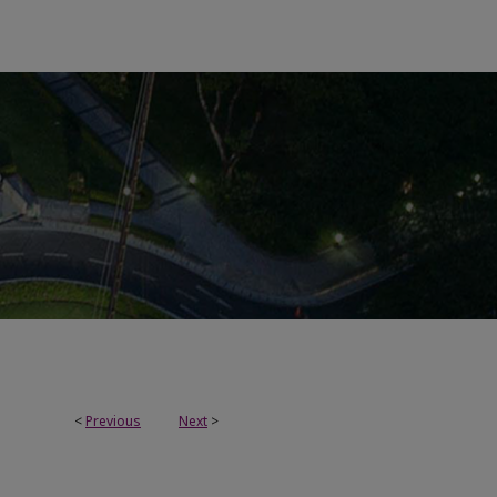
<
Previous
Next
>