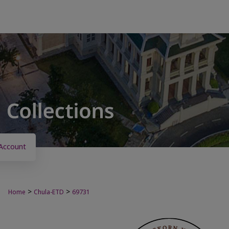
Account
>
>
Home
Chula-ETD
69731