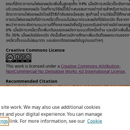
ขณะที่อัตราการทนไฟของผนังเพิ่มขึ้นสูงสุดถึง 94% เมื่อมีการเหนี่ยวรั้งเชิงการห
บริเวณปลายของผนัง โดยที่งานวิจัยนี้ได้นำเสนอสมการอย่างง่ายสำหรับการประ
อัตราการทนไฟของผนังโดยใช้วิธีกำลังสองน้อยสุด สุดท้ายนี้ งานวิจัยนี้ได้ศึกษ
การทนไฟของผนังที่มีการเหนี่ยวรั้งแบบไม่สมมาตรและผนังที่มีช่องเปิด ซึ่งจากก
พบว่าการกระจัดตามแนวราบที่กึ่งกลางผนังซึ่งมีฐานรองรับอย่างง่ายมีค่าลดลงสู
6% เมื่อมีการเหนี่ยวรั้งเพิ่มเติมบนขอบผนังตามแนวดิ่งหนึ่งด้าน และมีค่าเพิ่มขึ้น
ถึง 36% เมื่อผนังมีช่องเปิด ดังนั้นจึงควรมีการศึกษาเพิ่มเติมถึงผลกระทบของก
เหนี่ยวรั้งแบบไม่สมมาตร และช่องเปิดของผนังในรูปแบบต่างๆ
Creative Commons License
This work is licensed under a
Creative Commons Attribution-
NonCommercial-No Derivative Works 4.0 International License
.
Recommended Citation
Chou, Soklin, "NUMERICAL SIMULATION OF PRECAST CONCRET
LOAD-BEARING WALLS EXPOSED TO FIRE" (2014).
Chulalongko
University Theses and Dissertations (Chula ETD)
. 69731.
https://digital.car.chula.ac.th/chulaetd/69731
 site work. We may also use additional cookies
nt and your digital experience. You can manage
ings
link. For more information, see our
Cookie