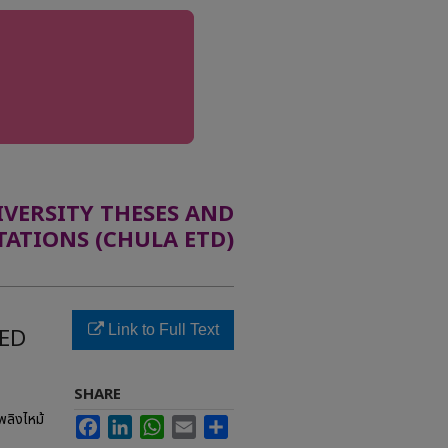
ERSITY THESES AND
TATIONS (CHULA ETD)
Link to Full Text
SED
SHARE
พลิงไหม้
Facebook
LinkedIn
WhatsApp
Email
Share