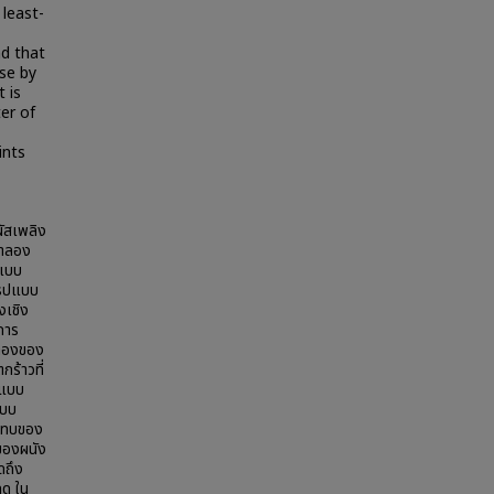
 least-
nd that
se by
 is
er of
ints
ผัสเพลิง
จำลอง
อแบบ
รูปแบบ
เชิง
การ
ต้องของ
ร้าวที่
กแบบ
แบบ
ระทบของ
ของผนัง
ดถึง
ูด ใน