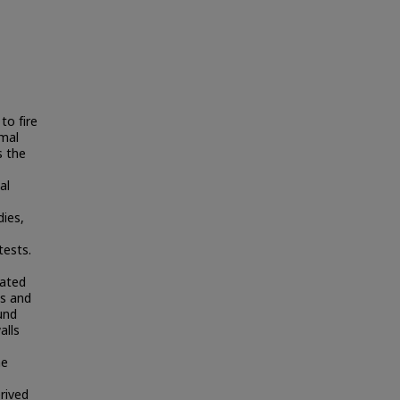
to fire
rmal
s the
al
dies,
tests.
dated
os and
und
alls
he
rived