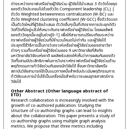
ต่างระหว่างกราฟเครือข่ายผู้วิจัยร่วม ผู้วิจัยได้นำเสนอ 3 ตัววัดโดยชุด
ของตัววัดประกอบไปด้วยตัววัด Component leadership (CL) |
ตัววัด Weighted betweenness centralization (W-BC) และ
ตัววัด Weighted clustering coefficient (W-GCC) ซึ่งตัววัดแรก
เป็นตัววัดใหม่ที่ผู้วิจัยนำเสนอ ตัววัดอื่นๆเป็นที่เกิดจากการประยุกต์ตัว
วัดที่วัดที่มีอยู่แล้วให้เหมาะกับกราฟเครือข่ายผู้วิจัยร่วม โดยผลลัพธ์
ของตัววัดชุดนี้จะอยู่ในช่วง[0-1] เพื่อให้สามารถเปรียบเทียบระหว่าง
กราฟเครือข่ายผู้วิจัยร่วมที่มีจำนวนโหนดไม่เท่ากัน และผู้วิจัยได้
ประยุกต์ใช้วิธีการนี้ในการวิเคราะห์เครือข่ายผู้วิจัยร่วมของสาขาวิชา
ต่างๆ รวมทั้งเครือข่ายผู้วิจัยร่วมของ 9 มหาวิทยาลัยที่สังกัด
มหาวิทยาลัยวิจัยแห่งชาติ ผลลัพธ์แสดงให้เห็นว่าการผสมกันของตัว
วัดทั้งสามมีประสิทธิภาพในการวิเคราะห์กราฟเครือข่ายผู้วิจัยร่วมด้าน
พฤติกรรมการทำวิจัยร่วมกันของนักวิจัยได้ ซึ่งมหาวิทยาลัยหรือ
สถาบันวิจัยสามารถใช้เป็นแนวทางหนึ่งสำหรับประเมินพฤติกรรมการ
ทำวิจัยและการนำไปใช้เป็นเครื่องมือสำหรับวางแผนยุทธศาสตร์การ
วิจัยได้
Other Abstract (Other language abstract of
ETD)
Research collaboration is increasingly involved with the
growth of co-authored publication. Studying the
structure of co-authorship graphs can lead to insights
about the collaboration. This paper presents a study of
co-authorship graphs using multiple graph analysis
metrics. We propose that three metrics including