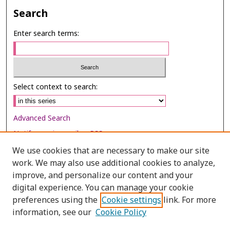
Search
Enter search terms:
Select context to search:
Advanced Search
Notify me via email or
RSS
We use cookies that are necessary to make our site
Browse
work. We may also use additional cookies to analyze,
Collections
improve, and personalize our content and your
digital experience. You can manage your cookie
Disciplines
preferences using the
Cookie settings
link. For more
Authors
information, see our
Cookie Policy
Author Corner