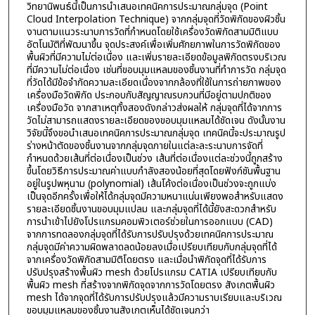
วิทยานิพนธ์นี้เป็นการนำเสนอเทคนิคการประมาณกลุ่มจุด (Point
Cloud Interpolation Technique) จากกลุ่มจุดที่วัดพิกัดของผิวชิ้น
งานตามแนวระนาบการวัดที่กำหนดโดยใช้เครื่องวัดพิกัดสามมิติแบบ
อัตโนมัติที่พัฒนาขึ้น จุดประสงค์เพื่อเพิ่มศักยภาพในการวัดพิกัดของ
พื้นผิวที่มีความไม่ต่อเนื่อง และเพิ่มรายละเอียดข้อมูลพิกัดตรงบริเวณ
ที่มีความไม่ต่อเนื่อง เช่นที่ขอบมุมแหลมของชิ้นงานที่ทำการวัด กลุ่มจุด
ที่วัดได้มีข้อจำกัดความละเอียดเนื่องจากกล้องที่ใช้ในการถ่ายภาพของ
เครื่องมือวัดพิกัด ประกอบกับสัญญาณรบกวนที่มีอยู่ตามปกติของ
เครื่องมือวัด จากสาเหตุทั้งสองดังกล่าวส่งผลให้ กลุ่มจุดที่ได้จากการ
วัดไม่สามารถแสดงรายละเอียดของขอบมุมแหลมได้ชัดเจน ดังนั้นงาน
วิจัยนี้จึงขอนำเสนอเทคนิคการประมาณกลุ่มจุด เทคนิคนี้จะประมาณรูป
ร่างหน้าตัดของชิ้นงานจากกลุ่มจุดภายในแต่ละละระนาบการจัดที่
กำหนดด้วยเส้นที่ต่อเนื่องเป็นช่วง เส้นที่ต่อเนื่องแต่ละช่วงนี้ถูกสร้าง
ขึ้นโดยวิธีการประมาณค่าแบบกำลังสองน้อยที่สุดโดยฟังก์ชันพื้นฐาน
อยู่ในรูปพหุนาม (polynomial) เส้นโค้งต่อเนื่องเป็นช่วงจะถูกแบ่ง
เป็นจุดอีกครั้งเพื่อให้ได้กลุ่มจุดมีความหนาแน่นเพียงพอสำหรับแสดง
รายละเอียดชิ้นงานขอบมุมแปลม และกลุ่มจุดที่ได้นี้ยังสะดวกสำหรับ
การนำเข้าไปยังโปรแกรมคอมพิวเตอร์ช่วยในการออกแบบ (CAD)
จากการทดลองกลุ่มจุดที่ได้รับการปรับปรุงด้วยเทคนิคการประมาณ
กลุ่มจุดมีค่าความผิดพลาดลดน้อยลงเมื่อเปรียบเทียบกับกลุ่มจุดที่ได้
จากเครื่องวัดพิกัดสามมิติโดยตรง และเมื่อนำพิกัดจุดที่ได้รับการ
ปรับปรุงสร้างพื้นผิว mesh ด้วยโปรแกรม CATIA เปรียบเทียบกับ
พื้นผิว mesh ที่สร้างจากพิกัดจุดจากการวัดโดยตรง สังเกตพื้นผิว
mesh ได้จากจุดที่ได้รับการปรับปรุงแล้วมีความราบเรียบและบริเวณ
ขอบมุมแหลมของชิ้นงานสังเกตเห็นได้ชัดเจนกว่า