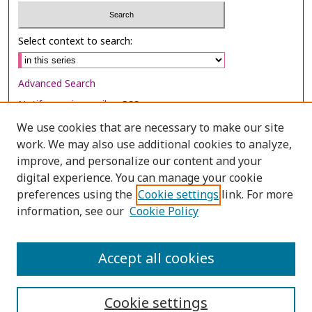
Select context to search:
Advanced Search
Notify me via email or
RSS
We use cookies that are necessary to make our site
Browse
work. We may also use additional cookies to analyze,
Collections
improve, and personalize our content and your
digital experience. You can manage your cookie
Disciplines
preferences using the
Cookie settings
link. For more
Authors
information, see our
Cookie Policy
Author Corner
Author FAQ
Accept all cookies
Cookie settings