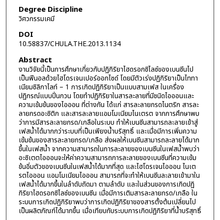
Degree Discipline
วิศวกรรมเคมี
DOI
10.58837/CHULA.THE.2013.1134
Abstract
งานวิจัยนี้เป็นการศึกษาเกี่ยวกับปฏิกิริยาไฮดรอกซิไลซ์ของเบนซีนไป
เป็นฟีนอลด้วยไฮโดรเจนเปอร์ออกไซด์ โดยมีตัวเร่งปฏิกิริยาเป็นไททา
เนียมซิลิกาไลท์ – 1 การเกิดปฏิกิริยาเป็นแบบสามเฟส ในเครื่อง
ปฏิกรณ์แบบปั่นกวน โดยทำปฏิกิริยาในสารละลายที่มีชนิดไอออนและ
ความเข้มข้นของไอออน ที่ต่างกัน ได้แก่ สารละลายกรดไนตริก สารละ
ลายกรดอะซิติก และสารละลายแอมโมเนียมไนเตรต จากการศึกษาพบ
ว่าการมีสารละลายกรด/เกลือในระบบ ทำให้เบนซีนสามารถละลายเข้าสู่
เฟสน้ำได้มากกว่าระบบที่เป็นเพียงน้ำบริสุทธิ์ และเมื่อมีการเพิ่มความ
เข้มข้นของสารละลายกรด/เกลือ ส่งผลให้เบนซีนสามารถละลายได้มาก
ขึ้นในเฟสน้ำ จากความสามารถในการละลายของเบนซีนในเฟสน้ำพบว่า
อะซิเตตไอออนจะให้ค่าความสามารถการละลายของเบนซีนที่ความเข้ม
ข้นอิ่มตัวของเบนซีนในเฟสน้ำได้มากที่สุด และไฮโดรเจนไอออน ไนเต
รตไอออน แอมโมเนียมไอออน สามารถที่จะทำให้เบนซีนละลายเข้ามาใน
เฟสน้ำได้มากขึ้นในลำดับถัดมา ตามลำดับ และในส่วนของการเกิดปฏิ
กิริยาไฮดรอกซิไลซ์ของเบนซีน เมื่อมีการเติมสารละลายกรด/เกลือ ใน
ระบบการเกิดปฏิกิริยาพบว่าการเกิดปฏิกิริยาของสารตั้งต้นเปลี่ยนไป
เป็นผลิตภัณฑ์ได้มากขึ้น เมื่อเทียบกับระบบการเกิดปฏิกิริยาที่น้ำบริสุทธิ์