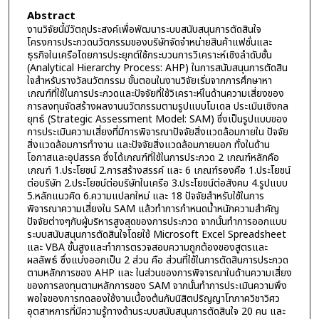
Abstract
งานวิจัยนี้มีวัตถุประสงค์เพื่อพัฒนาระบบสนับสนุนการตัดสินใจ
โครงการประกวดนวัตกรรมของบริษัทจัดจำหน่ายสินค้าแฟชั่นและ
ธุรกิจในเครือโดยการประยุกต์ใช้กระบวนการวิเคราะห์เชิงลำดับชั้น
(Analytical Hierarchy Process: AHP) ในการสนับสนุนการตัดสิน
ใจสำหรับรางวัลนวัตกรรม ขั้นตอนในงานวิจัยเริ่มจากการศึกษาหา
เกณฑ์ที่ใช้ในการประกวดและปัจจัยที่ใช้วิเคราะห์ในด้านความเสี่ยงของ
การลงทุนจัดสร้างผลงานนวัตกรรมตามรูปแบบโมเดล ประเมินเชิงกล
ยุทธ์ (Strategic Assessment Model: SAM) ซึ่งเป็นรูปแบบของ
การประเมินความเสี่ยงที่มีการพิจารณาปัจจัยสิ่งแวดล้อมภายใน ปัจจัย
สิ่งแวดล้อมการทำงาน และปัจจัยสิ่งแวดล้อมภายนอก ทั้งในด้าน
โอกาสและอุปสรรค ซึ่งได้เกณฑ์ที่ใช้ในการประกวด 2 เกณฑ์หลักคือ
เกณฑ์ 1.ประโยชน์ 2.การสร้างสรรค์ และ 6 เกณฑ์รองคือ 1.ประโยชน์
ต่อบริษัท 2.ประโยชน์ต่อบริษัทในเครือ 3.ประโยชน์ต่อสังคม 4.รูปแบบ
5.หลักแนวคิด 6.ความแปลกใหม่ และ 18 ปัจจัยสำหรับใช้ในการ
พิจารณาความเสี่ยงใน SAM แล้วทำการกำหนดน้ำหนักความสำคัญ
ปัจจัยต่างๆกับผู้บริหารสูงสุดของการประกวด จากนั้นทำการออกแบบ
ระบบสนับสนุนการตัดสินใจโดยใช้ Microsoft Excel Spreadsheet
และ VBA ขั้นสูงและทำการตรวจสอบความถูกต้องของสูตรและ
ผลลัพธ์ ซึ่งแบ่งออกเป็น 2 ส่วน คือ ส่วนที่ใช้ในการตัดสินการประกวด
ตามหลักการของ AHP และ ในส่วนของการพิจารณาในด้านความเสี่ยง
ของการลงทุนตามหลักการของ SAM จากนั้นทำการประเมินความพึง
พอใจของการทดลองใช้งานเบื้องต้นกับนิสิตปริญญาโทภาควิชาวิศว
อุตสาหการที่มีความรู้ทางด้านระบบสนับสนุนการตัดสินใจ 20 คน และ