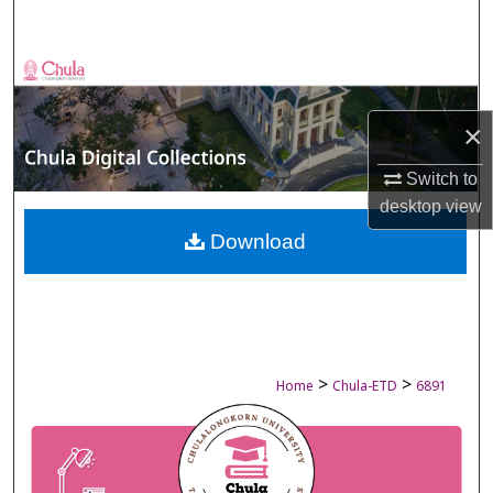
Search
Browse Collections
My Account
×
Switch to
About
desktop
view
Digital Commons Network™
Download
>
>
Home
Chula-ETD
6891