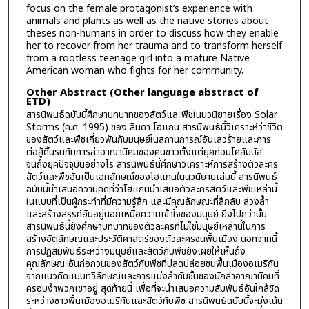
focus on the female protagonist’s experience with
animals and plants as well as the native stories about
theses non-humans in order to discuss how they enable
her to recover from her trauma and to transform herself
from a rootless teenage girl into a mature Native
American woman who fights for her community.
Other Abstract (Other language abstract of
ETD)
สารนิพนธ์ฉบับนี้ศึกษาบทบาทของสัตว์และพืชในนวนิยายเรื่อง Solar
Storms (ค.ศ. 1995) ของ ลินดา โฮแกน สารนิพนธ์นี้วิเคราะห์ว่าชีวิต
ของสัตว์และพืชเกี่ยวพันกับมนุษย์ในสถานการณ์อันเลวร้ายและการ
ต่อสู้ดิ้นรนกับการล่าอาณานิคมของคนขาวตั้งแต่ยุคก่อนโคลัมบัส
จนถึงยุคปัจจุบันอย่างไร สารนิพนธ์นี้ศึกษาวิเคราะห์การสร้างตัวละคร
สัตว์และพืชอันเป็นเอกลักษณ์ของโฮแกนในนวนิยายเล่มนี้ สารนิพนธ์
ฉบับนี้นำเสนอความคิดที่ว่าโฮแกนนำเสนอตัวละครสัตว์และพืชเหล่านี้
ในแบบที่เป็นผู้กระทำที่มีความรู้สึก และมีคุณลักษณะที่ลึกลับ ล่วงล้ำ
และสร้างสรรค์อันอยู่นอกเหนือความเข้าใจของมนุษย์ ยิ่งไปกว่านั้น
สารนิพนธ์นี้ยังศึกษาบทบาทของตัวละครที่ไม่ใช่มนุษย์เหล่านี้ในการ
สร้างอัตลักษณ์และประวัติศาสตร์ของตัวละครชนพื้นเมือง นอกจากนี้
การปฏิสัมพันธ์ระหว่างมนุษย์และสัตว์กับพืชยังเผยให้เห็นถึง
คุณลักษณะอันก่อกวนของสัตว์กับพืชที่ปลดปล่อยชนพื้นเมืองอเมริกัน
จากแนวคิดแบบทวิลักษณ์และการแบ่งลำดับชั้นของนักล่าอาณานิคมที่
ครอบงำพวกเขาอยู่ สุดท้ายนี้ เพื่อที่จะนำเสนอความสัมพันธ์อันใกล้ชิด
ระหว่างชาวพื้นเมืองอเมริกันและสัตว์กับพืช สารนิพนธ์ฉบับนี้จะมุ่งเน้น