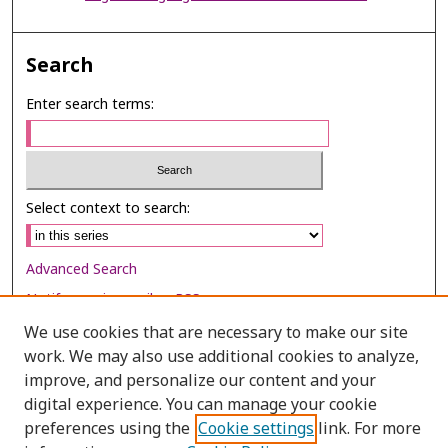
Search
Enter search terms:
Select context to search:
Advanced Search
Notify me via email or
RSS
We use cookies that are necessary to make our site
Browse
work. We may also use additional cookies to analyze,
Collections
improve, and personalize our content and your
digital experience. You can manage your cookie
Disciplines
preferences using the
Cookie settings
link. For more
Authors