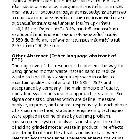
ปรับปรุง โดยทำการผลิตแบบเต็มกำลังการผลิตจำนวน 6 กะ เพื่อ
เป็นการยืนยันผลการทดลอง และ สุดท้ายคือการจัดทำมาตราการวิธี
การทำงานและการควบคุม จากข้อมูลหลังการปรับปรุงกระบวนการพบ
ว่า คุณภาพความแข็งแรงกระเบื้อง ณ จำหน่าย,อัตราดูดซึมน้ำ และ ปู
ดนูผิวกระเบื้องผ่านการยอมรับทั้งหมด โดยมีค่า Cpk เท่ากับ
1.40,1.61 และ Reject เท่ากับ 3.4% ตามลำดับ จากการนำเศษ
กระเบื้องมาใช้แทนทราย สามารถลดการฝังกลบลงเป็นจำนวนถึง
3,550 ตัน อีกทั้ง สามารถที่จะคาดการณ์การประหยัดค่าใช้จ่าย ในปี
2555 เท่ากับ 290,267 บาท
Other Abstract (Other language abstract of
ETD)
The objective of this research is to present the way for
using grinded mortar waste instead sand to reduce
waste to land fill by six sigma approach in order to
maintain quality as criteria of TIS 535 – 2527 and
acceptance by company. The main principle of quality
operation system in six sigma approach is statistic. Six
sigma consists 5 phases which are define, measure,
analyze, improve, and control respectively. In each phase
of six sigma method, statistical engineering techniques
were applied in define phase by defining problem,
measurement system analysis, and studying the effect
of adding grinded mortar waste in product. The effects
are strength of roof tile at sale and bister rate were
reject at acceptance level. Therefore analyze the cause