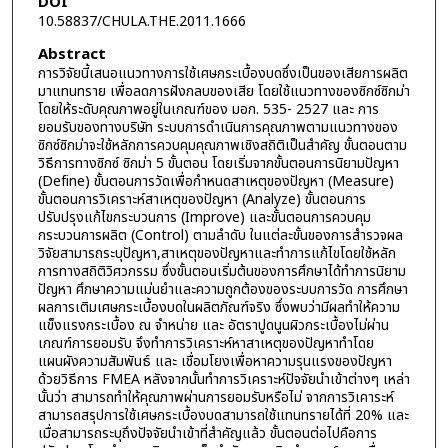
DOI
10.58837/CHULA.THE.2011.1666
Abstract
การวิจัยนี้เสนอแนวทางการใช้เศษกระเบื้องบดซึ่งเป็นของเสียการผลิต
มาแทนทราย เพื่อลดการฝังกลบของเสีย โดยใช้แนวทางของซิกซ์ซิกม่า
โดยให้ระดับคุณภาพอยู่ในเกณฑ์ของ มอก. 535- 2527 และ การ
ยอมรับของทางบริษัท ระบบการดำเนินการคุณภาพตามแนวทางของ
ซิกซ์ซิกม่าจะใช้หลักการควบคุมคุณภาพเชิงสถิติเป็นสำคัญ ขั้นตอนตาม
วิธีการทางซิกซ์ ซิกม่า 5 ขั้นตอน โดยเริ่มจากขั้นตอนการนิยามปัญหา
(Define) ขั้นตอนการวัดเพื่อกำหนดสาเหตุของปัญหา (Measure)
ขั้นตอนการวิเคราะห์สาเหตุของปัญหา (Analyze) ขั้นตอนการ
ปรับปรุงแก้ไขกระบวนการ (Improve) และขั้นตอนการควบคุม
กระบวนการผลิต (Control) ตามลำดับ ในแต่ละขั้นของการสำรวจผล
วิจัยสามารถระบุปัญหา,สาเหตุของปัญหาและทำการแก้ไขโดยใช้หลัก
การทางสถิติวิศวกรรม ซึ่งขั้นตอนเริ่มต้นของการศึกษาได้ทำการนิยาม
ปัญหา ศึกษาความแม่นยำและความถูกต้องของระบบการวัด การศึกษา
ผลการเติมเศษกระเบื้องบดในผลิตภัณฑ์จริง ซึ่งพบว่ามีผลทำให้ความ
แข็งแรงกระเบื้อง ณ จำหน่าย และ อัตราปูดนูนผิวกระเบื้องไม่ผ่าน
เกณฑ์การยอมรับ จึงทำการวิเคราะห์หาสาเหตุของปัญหาทำโดย
แผนผังความสัมพันธ์ และ เชื่อมโยงเพื่อหาความรุนแรงของปัญหา
ด้วยวิธีการ FMEA หลังจากนั้นทำการวิเคราะห์ปัจจัยนำเข้าต่างๆ เหล่า
นั้นว่า สามารถทำให้คุณภาพผ่านการยอมรับหรือไม่ จากการวิเคาระห์
สามารถสรุปการใช้เศษกระเบื้องบดสามารถใช้แทนทรายได้ที่ 20% และ
เมื่อสามารถระบุถึงปัจจัยนำเข้าที่สำคัญแล้ว ขั้นตอนต่อไปคือการ