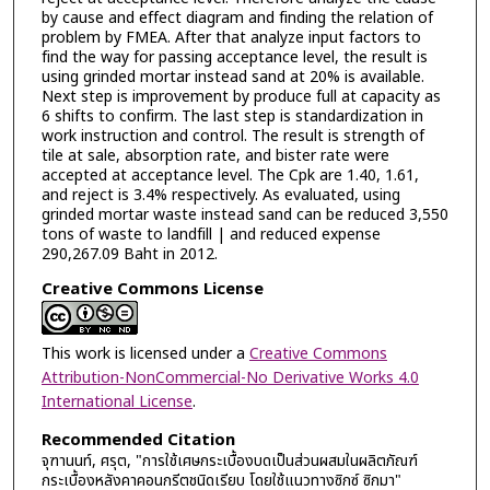
by cause and effect diagram and finding the relation of
problem by FMEA. After that analyze input factors to
find the way for passing acceptance level, the result is
using grinded mortar instead sand at 20% is available.
Next step is improvement by produce full at capacity as
6 shifts to confirm. The last step is standardization in
work instruction and control. The result is strength of
tile at sale, absorption rate, and bister rate were
accepted at acceptance level. The Cpk are 1.40, 1.61,
and reject is 3.4% respectively. As evaluated, using
grinded mortar waste instead sand can be reduced 3,550
tons of waste to landfill | and reduced expense
290,267.09 Baht in 2012.
Creative Commons License
This work is licensed under a
Creative Commons
Attribution-NonCommercial-No Derivative Works 4.0
International License
.
Recommended Citation
จุฑานนท์, ศรุต, "การใช้เศษกระเบื้องบดเป็นส่วนผสมในผลิตภัณฑ์
กระเบื้องหลังคาคอนกรีตชนิดเรียบ โดยใช้แนวทางซิกซ์ ซิกมา"