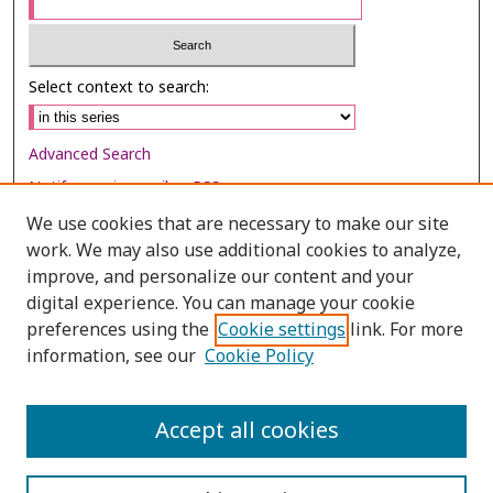
Select context to search:
Advanced Search
Notify me via email or
RSS
We use cookies that are necessary to make our site
Browse
work. We may also use additional cookies to analyze,
Collections
improve, and personalize our content and your
digital experience. You can manage your cookie
Disciplines
preferences using the
Cookie settings
link. For more
Authors
information, see our
Cookie Policy
Author Corner
Author FAQ
Accept all cookies