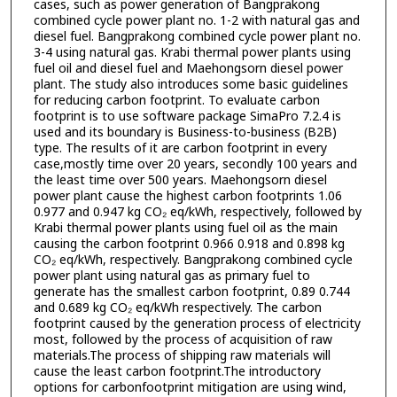
cases, such as power generation of Bangprakong
combined cycle power plant no. 1-2 with natural gas and
diesel fuel. Bangprakong combined cycle power plant no.
3-4 using natural gas. Krabi thermal power plants using
fuel oil and diesel fuel and Maehongsorn diesel power
plant. The study also introduces some basic guidelines
for reducing carbon footprint. To evaluate carbon
footprint is to use software package SimaPro 7.2.4 is
used and its boundary is Business-to-business (B2B)
type. The results of it are carbon footprint in every
case,mostly time over 20 years, secondly 100 years and
the least time over 500 years. Maehongsorn diesel
power plant cause the highest carbon footprints 1.06
0.977 and 0.947 kg CO₂ eq/kWh, respectively, followed by
Krabi thermal power plants using fuel oil as the main
causing the carbon footprint 0.966 0.918 and 0.898 kg
CO₂ eq/kWh, respectively. Bangprakong combined cycle
power plant using natural gas as primary fuel to
generate has the smallest carbon footprint, 0.89 0.744
and 0.689 kg CO₂ eq/kWh respectively. The carbon
footprint caused by the generation process of electricity
most, followed by the process of acquisition of raw
materials.The process of shipping raw materials will
cause the least carbon footprint.The introductory
options for carbonfootprint mitigation are using wind,