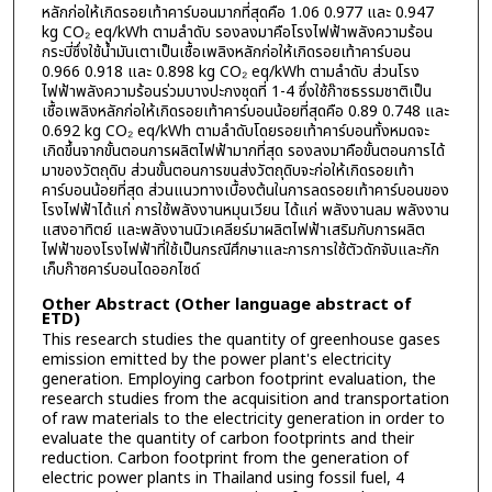
หลักก่อให้เกิดรอยเท้าคาร์บอนมากที่สุดคือ 1.06 0.977 และ 0.947
kg CO₂ eq/kWh ตามลำดับ รองลงมาคือโรงไฟฟ้าพลังความร้อน
กระบี่ซึ่งใช้น้ำมันเตาเป็นเชื้อเพลิงหลักก่อให้เกิดรอยเท้าคาร์บอน
0.966 0.918 และ 0.898 kg CO₂ eq/kWh ตามลำดับ ส่วนโรง
ไฟฟ้าพลังความร้อนร่วมบางปะกงชุดที่ 1-4 ซึ่งใช้ก๊าซธรรมชาติเป็น
เชื้อเพลิงหลักก่อให้เกิดรอยเท้าคาร์บอนน้อยที่สุดคือ 0.89 0.748 และ
0.692 kg CO₂ eq/kWh ตามลำดับโดยรอยเท้าคาร์บอนทั้งหมดจะ
เกิดขึ้นจากขั้นตอนการผลิตไฟฟ้ามากที่สุด รองลงมาคือขั้นตอนการได้
มาของวัตถุดิบ ส่วนขั้นตอนการขนส่งวัตถุดิบจะก่อให้เกิดรอยเท้า
คาร์บอนน้อยที่สุด ส่วนแนวทางเบื้องต้นในการลดรอยเท้าคาร์บอนของ
โรงไฟฟ้าได้แก่ การใช้พลังงานหมุนเวียน ได้แก่ พลังงานลม พลังงาน
แสงอาทิตย์ และพลังงานนิวเคลียร์มาผลิตไฟฟ้าเสริมกับการผลิต
ไฟฟ้าของโรงไฟฟ้าที่ใช้เป็นกรณีศึกษาและการการใช้ตัวดักจับและกัก
เก็บก๊าซคาร์บอนไดออกไซด์
Other Abstract (Other language abstract of
ETD)
This research studies the quantity of greenhouse gases
emission emitted by the power plant's electricity
generation. Employing carbon footprint evaluation, the
research studies from the acquisition and transportation
of raw materials to the electricity generation in order to
evaluate the quantity of carbon footprints and their
reduction. Carbon footprint from the generation of
electric power plants in Thailand using fossil fuel, 4