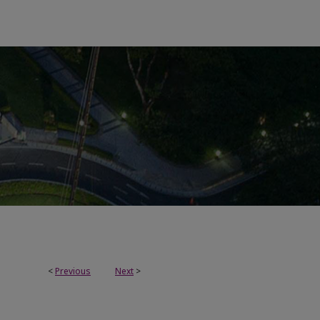
<
Previous
Next
>