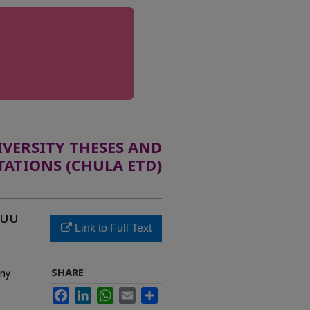
ERSITY THESES AND
TATIONS (CHULA ETD)
ะบบ
Link to Full Text
SHARE
ony
Facebook
LinkedIn
WhatsApp
Email
Share