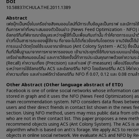
DOI
10.58837/CHULA.THE.2011.1389
Abstract
เฟซบุ๊กเป็นหนึ่งในเครือข่ายสังคมออนไลน์ที่มีการเก็บข้อมูลเป็นกราฟ และมีการใช
ทึมการหาค่าที่เหมาะสมของตัวป้อนข่าว (News Feed Optimization - NFO) ซึ
อัลกอริทึมที่พิจารณาข้อมูลระหว่างผู้ใช้ที่เป็นเพื่อนกันเท่านั้น ทำให้ขาดการแนะนำ
ข่าวที่เป็นสาธารณะของผู้ใช้งาน ที่อาจจะไม่ได้เกี่ยวข้องกันโดยตรง งานวิจัยนี้ได
การแนะนำวัตถุโดยใช้ระบบอาณาจักรมด (Ant Colony System - ACS) ซึ่งเป็น
ทึมที่มีพื้นฐานมาจากการหาอาหารของมด เข้ามาประยุกต์ใช้กับงานระบบแนะนำข้อ
เครือข่ายสังคมออนไลน์ และการวิจัยครั้งนี้ทำการประเมินคุณภาพด้วยค่าความระ
(Recall) ค่าความเที่ยง (Precision) และค่าเอฟ (F-measure) เพื่อเปรียบเที
ระหว่างการใช้อัลกอริทึม ACS และอัลกอริทึม NFO โดยอัลกอริทึม ACS ให้ค่าค
ค่าความเที่ยง และค่าเอฟดีกว่าอัลกอริทึม NFO ที่ 0.07, 0.12 และ 0.08 ตามลำ
Other Abstract (Other language abstract of ETD)
Facebook is one of online social networks whose information ca
stored in graph and it uses the NFO (News Feed Optimization) as
main recommendation system. NFO considers data flows betwe
users and their direct friends in contact list shown in the news fe
section. Using NFO method, users may miss public data from oth
who are not in their contact list. This paper proposes a new met
recommend objects using ACS (Ant Colony System). The ACS is a
algorithm which is based on ant\'s forage. We apply ACS to rec
objects in online social network. We evaluate ACS and NFO by Rec