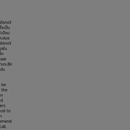
้อัลกอริ
่งเป็น
ตัวป้อน
้นำเสนอ
อัลกอริ
มูลใน
ลึก
ยบผล
วามระลึก
ดับ
n be
 the
en
ed
ers
hod to
n
ommend
all,