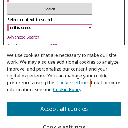
Select context to search:
Advanced Search
Notify me via email or
RSS
We use cookies that are necessary to make our site
Browse
work. We may also use additional cookies to analyze,
Collections
improve, and personalize our content and your
digital experience. You can manage your cookie
Disciplines
preferences using the
Cookie settings
link. For more
Authors
information, see our
Cookie Policy
Author Corner
Author FAQ
Accept all cookies
Cookie settings