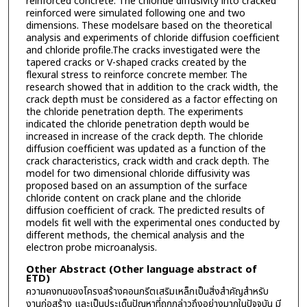
reinforced concrete. The chloride diffusivity into cracked
reinforced were simulated following one and two
dimensions. These modelsare based on the theoretical
analysis and experiments of chloride diffusion coefficient
and chloride profile.The cracks investigated were the
tapered cracks or V-shaped cracks created by the
flexural stress to reinforce concrete member. The
research showed that in addition to the crack width, the
crack depth must be considered as a factor effecting on
the chloride penetration depth. The experiments
indicated the chloride penetration depth would be
increased in increase of the crack depth. The chloride
diffusion coefficient was updated as a function of the
crack characteristics, crack width and crack depth. The
model for two dimensional chloride diffusivity was
proposed based on an assumption of the surface
chloride content on crack plane and the chloride
diffusion coefficient of crack. The predicted results of
models fit well with the experimental ones conducted by
different methods, the chemical analysis and the
electron probe microanalysis.
Other Abstract (Other language abstract of
ETD)
ความคงทนของโครงสร้างคอนกรีตเสริมเหล็กเป็นสิ่งสำคัญสำหรับ
งานก่อสร้าง และเป็นประเด็นปัญหาที่ถูกกล่าวถึงอย่างมากในปัจจุบัน มี