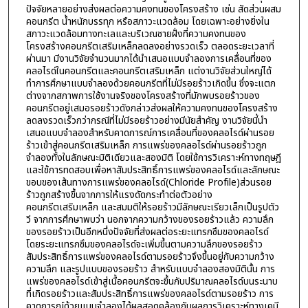
ปัจจัยหลายอย่างส่งผลต่อความคงทนของโครงสร้าง เช่น สัดส่วนผสม
คอนกรีต น้ำหนักบรรทุก หรือสภาวะแวดล้อม โดยเฉพาะอย่างยิ่งใน
สภาวะแวดล้อมทางทะเลและบริเวณชายฝั่งที่ความคงทนของ
โครงสร้างคอนกรีตเสริมเหล็กลดลงอย่างรวดเร็ว ตลอดระยะเวลาที่
ผ่านมา มีงานวิจัยจำนวนมากได้นำเสนอแบบจำลองการเคลื่อนที่ของ
คลอไรด์ในคอนกรีตและคอนกรีตเสริมเหล็ก แต่งานวิจัยส่วนใหญ่ได้
ทำการศึกษาแบบจำลองด้วยคอนกรีตที่ไม่มีรอยร้าวเกิดขึ้น ซึ่งจะแตก
ต่างจากสภาพการใช้งานจริงของโครงสร้างที่มักพบรอยร้าวของ
คอนกรีตอยู่เสมอรอยร้าวดังกล่าวส่งผลให้ความคงทนของโครงสร้าง
ลดลงรวดเร็วกว่ากรณีที่ไม่มีรอยร้าวอย่างมีนัยสำคัญ งานวิจัยนี้นำ
เสนอแบบจำลองสำหรับคาดการณ์การเคลื่อนที่ของคลอไรด์ผ่านรอย
ร้าวเข้าสู่คอนกรีตเสริมเหล็ก การแพร่ของคลอไรด์ผ่านรอยร้าวถูก
จำลองทั้งในลักษณะมิติเดียวและสองมิติ โดยใช้การวิเคราะห์ทางทฤษฎี
และใช้การทดสอบเพื่อหาสัมประสิทธิ์การแพร่ของคลอไรด์และลักษณะ
ขอบของเส้นทางการแพร่ของคลอไรด์(Chloride Profile)ส่วนรอย
ร้าวถูกสร้างขึ้นจากการให้แรงดัดกระทำต่อตัวอย่าง
คอนกรีตเสริมเหล็ก และสมมติให้รอยร้าวมีลักษณะเรียวเล็กเป็นรูปตัว
วี จากการศึกษาพบว่า นอกจากความกว้างของรอยร้าวแล้ว ความลึก
ของรอยร้าวเป็นอีกหนึ่งปัจจัยที่ส่งผลต่อระยะแทรกซึมของคลอไรด์
โดยระยะแทรกซึมของคลอไรด์จะเพิ่มขึ้นตามความลึกของรอยร้าว
สัมประสิทธิ์การแพร่ของคลอไรด์ตามรอยร้าวจึงขึ้นอยู่กับความกว้าง
ความลึก และรูปแบบของรอยร้าว สำหรับแบบจำลองสองมิตินั้น การ
แพร่ของคลอไรด์เข้าสู่เนื้อคอนกรีตจะขึ้นกับปริมาณคลอไรด์บนระนาบ
ที่เกิดรอยร้าวและสัมประสิทธิ์การแพร่ของคลอไรด์ตามรอยร้าว การ
คาดการณ์ด้วยแบบจำลองได้ผลสอดคล้องกับผลการวิเคราะห์ทางเคมี