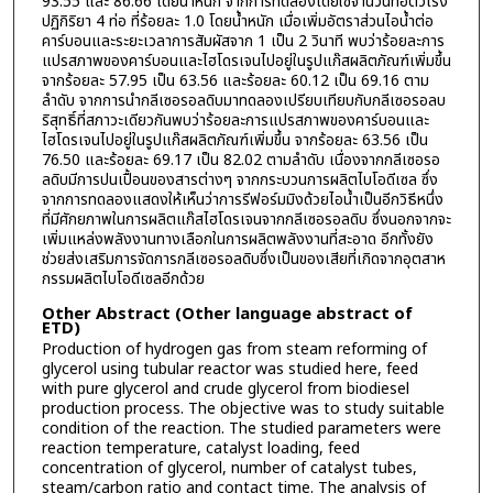
93.55 และ 86.66 โดยน้ำหนัก จากการทดลองโดยใช้จำนวนท่อตัวเร่ง
ปฏิกิริยา 4 ท่อ ที่ร้อยละ 1.0 โดยน้ำหนัก เมื่อเพิ่มอัตราส่วนไอน้ำต่อ
คาร์บอนและระยะเวลาการสัมผัสจาก 1 เป็น 2 วินาที พบว่าร้อยละการ
แปรสภาพของคาร์บอนและไฮโดรเจนไปอยู่ในรูปแก๊สผลิตภัณฑ์เพิ่มขึ้น
จากร้อยละ 57.95 เป็น 63.56 และร้อยละ 60.12 เป็น 69.16 ตาม
ลำดับ จากการนำกลีเซอรอลดิบมาทดลองเปรียบเทียบกับกลีเซอรอลบ
ริสุทธิ์ที่สภาวะเดียวกันพบว่าร้อยละการแปรสภาพของคาร์บอนและ
ไฮโดรเจนไปอยู่ในรูปแก๊สผลิตภัณฑ์เพิ่มขึ้น จากร้อยละ 63.56 เป็น
76.50 และร้อยละ 69.17 เป็น 82.02 ตามลำดับ เนื่องจากกลีเซอรอ
ลดิบมีการปนเปื้อนของสารต่างๆ จากกระบวนการผลิตไบโอดีเซล ซึ่ง
จากการทดลองแสดงให้เห็นว่าการรีฟอร์มมิงด้วยไอน้ำเป็นอีกวิธีหนึ่ง
ที่มีศักยภาพในการผลิตแก๊สไฮโดรเจนจากกลีเซอรอลดิบ ซึ่งนอกจากจะ
เพิ่มแหล่งพลังงานทางเลือกในการผลิตพลังงานที่สะอาด อีกทั้งยัง
ช่วยส่งเสริมการจัดการกลีเซอรอลดิบซึ่งเป็นของเสียที่เกิดจากอุตสาห
กรรมผลิตไบโอดีเซลอีกด้วย
Other Abstract (Other language abstract of
ETD)
Production of hydrogen gas from steam reforming of
glycerol using tubular reactor was studied here, feed
with pure glycerol and crude glycerol from biodiesel
production process. The objective was to study suitable
condition of the reaction. The studied parameters were
reaction temperature, catalyst loading, feed
concentration of glycerol, number of catalyst tubes,
steam/carbon ratio and contact time. The analysis of