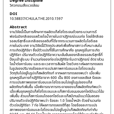
Degree Discipline
วิศวกรรมสิ่งแวดล้อม
DOI
10.58837/CHULA.THE.2010.1597
Abstract
งานวิจัยนี้เป็นการศึกษาการผลิตแก๊สไฮโดรเจนด้วยกระบวนการรี
ฟอร์มมิงกลีเซอรอลด้วยไอน้ำภายในเตาปฏิกรณ์แบบท่อ โดยใช้กลีเซอ
รอลบริสุทธิ์และกลีเซอรอลดิบที่ได้จากกระบวนการผลิตไบโอดีเซล
ภายในประเทศ งานวิจัยนี้มีวัตถุประสงค์เพื่อศึกษาสภาวะที่เหมาะสมใน
การเกิดปฏิกิริยา ซึ่งมีตัวแปรที่ใช้ในการศึกษาคือ อุณหภูมิในการเกิด
ปฏิกิริยา ปริมาณตัวเร่งปฏิกิริยาความเข้มข้นของกลีเซอรอลบริสุทธิ์ที่
ป้อนเข้าสู่ระบบ จำนวนท่อของท่อเร่งปฏิกิริยาในเตาปฏิกรณ์ อัตราส่วน
ไอน้ำต่อคาร์บอน และระยะเวลาการสัมผัส โดยวิเคราะห์ผลการทดลอง
ในรูปของปริมาณร้อยละการแปรสภาพคาร์บอนและไฮโดรเจนใน
วัตถุดิบไปอยู่ในรูปแก๊สผลิตภัณฑ์ จากผลการทดลองพบว่า เมื่อเพิ่ม
อุณหภูมิในการทำปฏิกิริยาจาก 600 เป็น 800 องศาเซลเซียส ร้อยละ
การแปรสภาพของคาร์บอนและไฮโดรเจนไปอยู่ในรูปของแก๊ส
ผลิตภัณฑ์เพิ่มขึ้น เมื่อพิจารณาการกระจายของแก๊สผลิตภัณฑ์พบว่า
เมื่อเพิ่มอุณหภูมิแก๊สไฮโดรเจนและแก๊สคาร์บอนมอนอกไซด์มีแนวโน้ม
เพิ่มขึ้น ส่วนแก๊สคาร์บอนไดออกไซด์และแก๊สมีเทนมีแนวโน้มลดลง
ปริมาณตัวเร่งปฏิกิริยาพบว่า ร้อยละ 1.0 โดยน้ำหนัก ด้วยจำนวนท่อ
ตัวเร่งปฏิกิริยา 7 ท่อ ให้ผลการทดลองดีที่สุด โดยร้อยละการแปร
สภาพของคาร์บอนและไฮโดรเจนไปอยู่ในรูปแก๊สผลิตภัณฑ์เท่ากับ