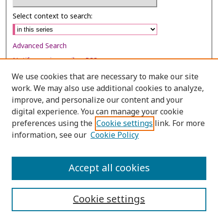
Select context to search:
Advanced Search
Notify me via email or
RSS
We use cookies that are necessary to make our site
Browse
work. We may also use additional cookies to analyze,
Collections
improve, and personalize our content and your
digital experience. You can manage your cookie
Disciplines
preferences using the
Cookie settings
link. For more
Authors
information, see our
Cookie Policy
Author Corner
Author FAQ
Accept all cookies
Cookie settings