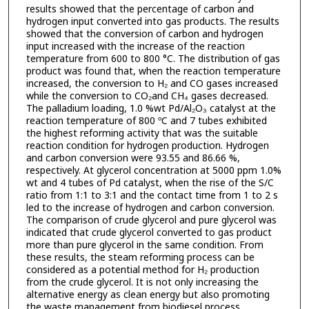
results showed that the percentage of carbon and
hydrogen input converted into gas products. The results
showed that the conversion of carbon and hydrogen
input increased with the increase of the reaction
temperature from 600 to 800 °C. The distribution of gas
product was found that, when the reaction temperature
increased, the conversion to H₂ and CO gases increased
while the conversion to CO₂and CH₄ gases decreased.
The palladium loading, 1.0 %wt Pd/Al₂O₃ catalyst at the
reaction temperature of 800 ºC and 7 tubes exhibited
the highest reforming activity that was the suitable
reaction condition for hydrogen production. Hydrogen
and carbon conversion were 93.55 and 86.66 %,
respectively. At glycerol concentration at 5000 ppm 1.0%
wt and 4 tubes of Pd catalyst, when the rise of the S/C
ratio from 1:1 to 3:1 and the contact time from 1 to 2 s
led to the increase of hydrogen and carbon conversion.
The comparison of crude glycerol and pure glycerol was
indicated that crude glycerol converted to gas product
more than pure glycerol in the same condition. From
these results, the steam reforming process can be
considered as a potential method for H₂ production
from the crude glycerol. It is not only increasing the
alternative energy as clean energy but also promoting
the waste management from biodiesel process.