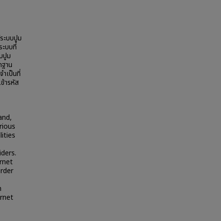
์ระบบปูม
ระบบที่
็บปูม
ักฐาน
ำเป็นที่
ข้ารหัส
and,
rious
ities
iders.
ernet
rder
n
ernet