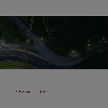
<
Previous
Next
>