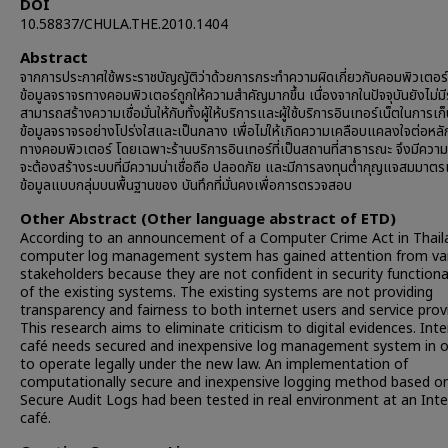
DOI
10.58837/CHULA.THE.2010.1404
Abstract
จากการประกาศใช้พระราชบัญญัติว่าด้วยการกระทำความผิดเกี่ยวกับคอมพิวเตอร
ข้อมูลจราจรทางคอมพิวเตอร์ถูกให้ความสำคัญมากขึ้น เนื่องจากในปัจจุบันยังไม่มี
สามารถสร้างความเชื่อมั่นให้กับทั้งผู้ให้บริการและผู้ใช้บริการอินเทอร์เน็ตในการเก
ข้อมูลจราจรอย่างโปร่งใสและเป็นกลาง เพื่อไม่ให้เกิดความเคลือบแคลงใจต่อหล
ทางคอมพิวเตอร์ โดยเฉพาะร้านบริการอินเทอร์ที่เป็นสถานที่สาธารณะ จึงมีความจ
จะต้องสร้างระบบที่มีความน่าเชื่อถือ ปลอดภัย และมีการลงทุนต่ำกุญแจสมมาตรเ
ข้อมูลแบบกลุ่มบนพื้นฐานของ บันทึกที่มั่นคงเพื่อการตรวจสอบ
Other Abstract (Other language abstract of ETD)
According to an announcement of a Computer Crime Act in Thail
computer log management system has gained attention from va
stakeholders because they are not confident in security functional
of the existing systems. The existing systems are not providing
transparency and fairness to both internet users and service prov
This research aims to eliminate criticism to digital evidences. Int
café needs secured and inexpensive log management system in o
to operate legally under the new law. An implementation of
computationally secure and inexpensive logging method based o
Secure Audit Logs had been tested in real environment at an Int
café.