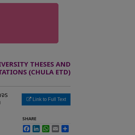
ERSITY THESES AND
TATIONS (CHULA ETD)
าจร
Link to Full Text
ต
SHARE
Facebook
LinkedIn
WhatsApp
Email
Share