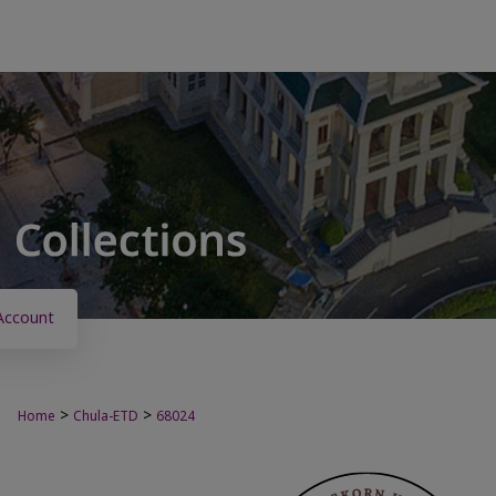
Account
>
>
Home
Chula-ETD
68024