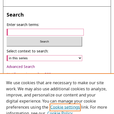
Search
Enter search terms:
Select context to search:
Advanced Search
Notify me via email or
RSS
We use cookies that are necessary to make our site
Browse
work. We may also use additional cookies to analyze,
Collections
improve, and personalize our content and your
digital experience. You can manage your cookie
Disciplines
preferences using the
Cookie settings
link. For more
Authors
information, see our
Cookie Policy