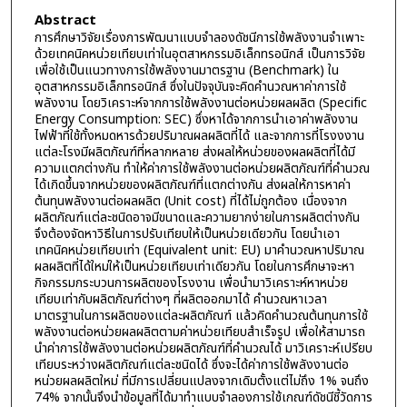
Abstract
การศึกษาวิจัยเรื่องการพัฒนาแบบจำลองดัชนีการใช้พลังงานจำเพาะ
ด้วยเทคนิคหน่วยเทียบเท่าในอุตสาหกรรมอิเล็กทรอนิกส์ เป็นการวิจัย
เพื่อใช้เป็นแนวทางการใช้พลังงานมาตรฐาน (Benchmark) ใน
อุตสาหกรรมอิเล็กทรอนิกส์ ซึ่งในปัจจุบันจะคิดคำนวณหาค่าการใช้
พลังงาน โดยวิเคราะห์จากการใช้พลังงานต่อหน่วยผลผลิต (Specific
Energy Consumption: SEC) ซึ่งหาได้จากการนำเอาค่าพลังงาน
ไฟฟ้าที่ใช้ทั้งหมดหารด้วยปริมาณผลผลิตที่ได้ และจากการที่โรงงงาน
แต่ละโรงมีผลิตภัณฑ์ที่หลากหลาย ส่งผลให้หน่วยของผลผลิตที่ได้มี
ความแตกต่างกัน ทำให้ค่าการใช้พลังงานต่อหน่วยผลิตภัณฑ์ที่คำนวณ
ได้เกิดขึ้นจากหน่วยของผลิตภัณฑ์ที่แตกต่างกัน ส่งผลให้การหาค่า
ต้นทุนพลังงานต่อผลผลิต (Unit cost) ที่ได้ไม่ถูกต้อง เนื่องจาก
ผลิตภัณฑ์แต่ละชนิดอาจมีขนาดและความยากง่ายในการผลิตต่างกัน
จึงต้องจัดหาวิธีในการปรับเทียบให้เป็นหน่วยเดียวกัน โดยนำเอา
เทคนิคหน่วยเทียบเท่า (Equivalent unit: EU) มาคำนวณหาปริมาณ
ผลผลิตที่ได้ใหม่ให้เป็นหน่วยเทียบเท่าเดียวกัน โดยในการศึกษาจะหา
กิจกรรมกระบวนการผลิตของโรงงาน เพื่อนำมาวิเคราะห์หาหน่วย
เทียบเท่ากับผลิตภัณฑ์ต่างๆ ที่ผลิตออกมาได้ คำนวณหาเวลา
มาตรฐานในการผลิตของแต่ละผลิตภัณฑ์ แล้วคิดคำนวณต้นทุนการใช้
พลังงานต่อหน่วยผลผลิตตามค่าหน่วยเทียบสำเร็จรูป เพื่อให้สามารถ
นำค่าการใช้พลังงานต่อหน่วยผลิตภัณฑ์ที่คำนวณได้ มาวิเคราะห์เปรียบ
เทียบระหว่างผลิตภัณฑ์แต่ละชนิดได้ ซึ่งจะได้ค่าการใช้พลังงานต่อ
หน่วยผลผลิตใหม่ ที่มีการเปลี่ยนแปลงจากเดิมตั้งแต่ไม่ถึง 1% จนถึง
74% จากนั้นจึงนำข้อมูลที่ได้มาทำแบบจำลองการใช้เกณฑ์ดัชนีชี้วัดการ