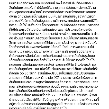
มียูอาร์แอลที่ต่างกันและแยกกันอยู่ ดังนั้นการสืบค้นต้องแยกกัน
สืบค้นในแต่ละแห่ง ทำให้ต้องใช้เวลามากและไม่สะดวกต่อการใช้งาน
สาเหตุเกิดจากมีข้อจำกัดในการติดต่อสื่อสารระหว่างคลังสารสนเทศ
ดิจิทัล วิทยานิพนธ์นี้นำเสนอระบบให้บริการสืบค้นข้อมูลจากที่เดียวที่
สามารถให้บริการสืบค้นข้อมูลผลงานวิชาการจากคลังสารสนเทศดิจิทัล
หลายแห่งได้ในครั้งเดียว โดยวิทยานิพนธ์นี้เลือกคลังสารสนเทศดิจิทัล
ที่ใช้โปรแกรมดีสเปซเป็นกรณีทดสอบ เพราะโปรแกรมดีสเปซเป็น
โปรแกรมที่สถาบันต่าง ๆ นิยมนำมาใช้ การพัฒนาแบ่งออกเป็น 3 ส่วน
คือ ส่วนแรกพัฒนาเครื่องมือเว็บแอปพลิเคชันให้บริการสืบค้นผลงาน
วิชาการจากคลังสารสนเทศดิจิทัลของสถาบันต่างๆ มากกว่าหนึ่งแห่ง
โดยทำการสืบค้นเพียงครั้งเดียว ใช้เทคโนโลยีในการพัฒนาแบบไม่
ประสานเวลาพัฒนาด้วยภาษาจาวา โดยการสร้างเครื่องมือกระจาย
คำร้องขอการสืบค้นในเวลาเดียวกันและอ่านผลการสืบค้นในรูปแบบ
เอ็กซ์เอ็มแอลที่มีขนาดเล็กทำให้ผลการสืบค้นใช้เวลารวดเร็ว โดยได้
ทดสอบการสืบค้นผลงานจากคลังสารสนเทศดิจิทัล 3 แห่งพบว่า ผล
การสืบค้นถูกต้อง 100 เปอร์เซ็นต์และระยะเวลาที่ใช้ในการสืบค้นที่เร็ว
ที่สุดคือ 55.36 วินาที ส่วนที่สองปรับปรุงโปรแกรมดีสเปซของคลัง
สารสนเทศดิจิทัลของมหาวิทยาลัย ให้มีความสามารถรับคำร้องขอการ
สืบค้นแบบเปิดผ่านทางยูอาร์แอลของคลังสารสนเทศดิจิทัลและแสดง
ผลการสืบค้นแบบเอ็กซ์เอ็มแอล ส่วนนี้จากการทดสอบพบว่าความเร็ว
ในการสืบค้นเปรียบเทียบกับการสืบค้นแบบปัจจุบันของโปรแกรมดี
สเปซใช้เวลาในการสืบค้นเร็วกว่า 22 เปอร์เซ็นต์ และส่วนที่สามผู้วิจัย
นำระบบแฮนเดิลมาใช้กับคลังปัญญาจุฬาฯ เพื่อประเทศไทยให้ผลงานที่
อยู่ภายในคลังมีความปลอดภัยไม่สูญหายไปจากระบบเครือข่ายสามารถ
มีความน่าเชื่อถือในการใช้ยูอาร์แอลอ้างอิงได้