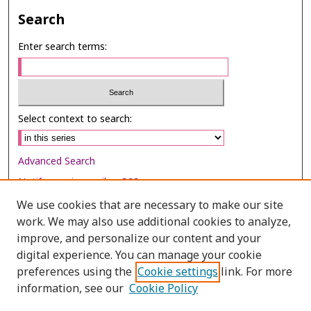
Search
Enter search terms:
Select context to search:
Advanced Search
Notify me via email or
RSS
We use cookies that are necessary to make our site
Browse
work. We may also use additional cookies to analyze,
Collections
improve, and personalize our content and your
digital experience. You can manage your cookie
Disciplines
preferences using the
Cookie settings
link. For more
Authors
information, see our
Cookie Policy