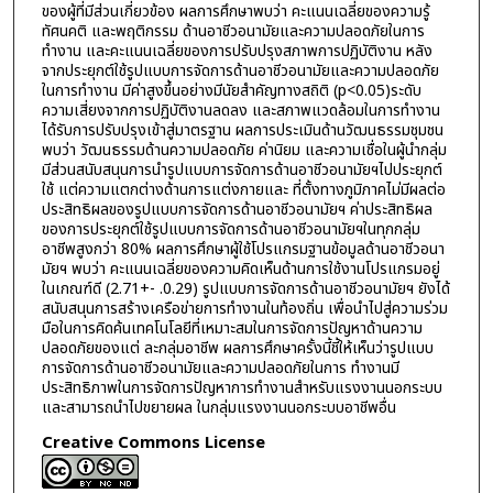
ของผู้ที่มีส่วนเกี่ยวข้อง ผลการศึกษาพบว่า คะแนนเฉลี่ยของความรู้
ทัศนคติ และพฤติกรรม ด้านอาชีวอนามัยและความปลอดภัยในการ
ทำงาน และคะแนนเฉลี่ยของการปรับปรุงสภาพการปฏิบัติงาน หลัง
จากประยุกต์ใช้รูปแบบการจัดการด้านอาชีวอนามัยและความปลอดภัย
ในการทำงาน มีค่าสูงขึ้นอย่างมีนัยสำคัญทางสถิติ (p<0.05)ระดับ
ความเสี่ยงจากการปฏิบัติงานลดลง และสภาพแวดล้อมในการทำงาน
ได้รับการปรับปรุงเข้าสู่มาตรฐาน ผลการประเมินด้านวัฒนธรรมชุมชน
พบว่า วัฒนธรรมด้านความปลอดภัย ค่านิยม และความเชื่อในผู้นำกลุ่ม
มีส่วนสนับสนุนการนำรูปแบบการจัดการด้านอาชีวอนามัยฯไปประยุกต์
ใช้ แต่ความแตกต่างด้านการแต่งกายและ ที่ตั้งทางภูมิภาคไม่มีผลต่อ
ประสิทธิผลของรูปแบบการจัดการด้านอาชีวอนามัยฯ ค่าประสิทธิผล
ของการประยุกต์ใช้รูปแบบการจัดการด้านอาชีวอนามัยฯในทุกกลุ่ม
อาชีพสูงกว่า 80% ผลการศึกษาผู้ใช้โปรแกรมฐานข้อมูลด้านอาชีวอนา
มัยฯ พบว่า คะแนนเฉลี่ยของความคิดเห็นด้านการใช้งานโปรแกรมอยู่
ในเกณฑ์ดี (2.71+- .0.29) รูปแบบการจัดการด้านอาชีวอนามัยฯ ยังได้
สนับสนุนการสร้างเครือข่ายการทำงานในท้องถิ่น เพื่อนำไปสู่ความร่วม
มือในการคิดค้นเทคโนโลยีที่เหมาะสมในการจัดการปัญหาด้านความ
ปลอดภัยของแต่ ละกลุ่มอาชีพ ผลการศึกษาครั้งนี้ชี้ให้เห็นว่ารูปแบบ
การจัดการด้านอาชีวอนามัยและความปลอดภัยในการ ทำงานมี
ประสิทธิภาพในการจัดการปัญหาการทำงานสำหรับแรงงานนอกระบบ
และสามารถนำไปขยายผล ในกลุ่มแรงงานนอกระบบอาชีพอื่น
Creative Commons License