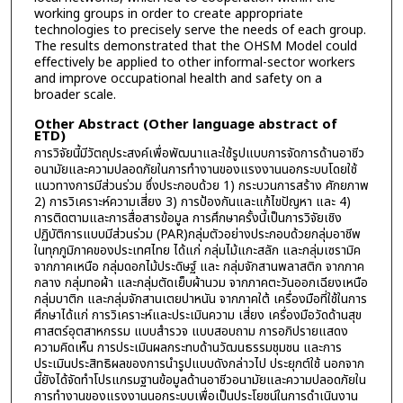
working groups in order to create appropriate
technologies to precisely serve the needs of each group.
The results demonstrated that the OHSM Model could
effectively be applied to other informal-sector workers
and improve occupational health and safety on a
broader scale.
Other Abstract (Other language abstract of
ETD)
การวิจัยนี้มีวัตถุประสงค์เพื่อพัฒนาและใช้รูปแบบการจัดการด้านอาชีว
อนามัยและความปลอดภัยในการทำงานของแรงงานนอกระบบโดยใช้
แนวทางการมีส่วนร่วม ซึ่งประกอบด้วย 1) กระบวนการสร้าง ศักยภาพ
2) การวิเคราะห์ความเสี่ยง 3) การป้องกันและแก้ไขปัญหา และ 4)
การติดตามและการสื่อสารข้อมูล การศึกษาครั้งนี้เป็นการวิจัยเชิง
ปฏิบัติการแบบมีส่วนร่วม (PAR)กลุ่มตัวอย่างประกอบด้วยกลุ่มอาชีพ
ในทุกภูมิภาคของประเทศไทย ได้แก่ กลุ่มไม้แกะสลัก และกลุ่มเซรามิค
จากภาคเหนือ กลุ่มดอกไม้ประดิษฐ์ และ กลุ่มจักสานพลาสติก จากภาค
กลาง กลุ่มทอผ้า และกลุ่มตัดเย็บผ้านวม จากภาคตะวันออกเฉียงเหนือ
กลุ่มบาติก และกลุ่มจักสานเตยปาหนัน จากภาคใต้ เครื่องมือที่ใช้ในการ
ศึกษาได้แก่ การวิเคราะห์และประเมินความ เสี่ยง เครื่องมือวัดด้านสุข
ศาสตร์อุตสาหกรรม แบบสำรวจ แบบสอบถาม การอภิปรายแสดง
ความคิดเห็น การประเมินผลกระทบด้านวัฒนธรรมชุมชน และการ
ประเมินประสิทธิผลของการนำรูปแบบดังกล่าวไป ประยุกต์ใช้ นอกจาก
นี้ยังได้จัดทำโปรแกรมฐานข้อมูลด้านอาชีวอนามัยและความปลอดภัยใน
การทำงานของแรงงานนอกระบบเพื่อเป็นประโยชน์ในการดำเนินงาน