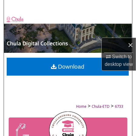
Search
Browse Collections
My Account
×
About
Switch to
desktop
view
Digital Commons Network™
Download
>
>
Home
Chula-ETD
6733