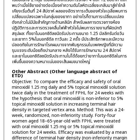
พบว่าเมื่อใช้ยาอย่างต่อเนื่องค่าความดันโลหิตเฉลี่ยจะกลับมาสู่ค่าใกล้
เคียงเริ่มต้นที่ 24 สัปดาห์ ผลของอัตราการเต้นของหัวใจเฉลี่ยพบการ
เปลี่ยนแปลงเฉพาะในกลุ่มของยาทา อย่างไรก็ตามการเปลี่ยนแปลง
ดังกล่าวไม่มีนัยสำคัญทางด้านคลินิก สำหรับผลการตรวจทางห้อง
ปฏิบัติการและการตรวจคลื่นไฟฟ้าหัวใจไม่พบการรายงานที่ผิดปกติ
สรุปผล: ทั้งยาไมนอกซิดิลชนิดรับประทานขนาด 1.25 มิลลิกรัมต่อวัน
และยาทา 5%ไมนอกซิดิล ทาวันละ 2 ครั้ง มีประสิทธิภาพและมีความ
ปลอดภัยในการรักษาโรคผมบางจากพันธุกรรมในเพศหญิงที่มีความ
รุนแรงระดับน้อยถึงปานกลาง หลังได้รับการรักษานาน 24 สัปดาห์
และยาไมนอกซิดิลชนิดรับประทานไม่ได้ด้อยกว่ายาทาไมนอกซิดิลในการ
เพิ่มขึ้นของความหนาแน่นของเส้นผมขนาดใหญ่
Other Abstract (Other language abstract of
ETD)
Objective: To compare the efficacy and safety of oral
minoxidil 1.25 mg daily and 5% topical minoxidil solution
twice daily in the treatment of FPHL for 24 weeks with
the hypothesis that oral minoxidil is non-inferior to 5%
topical minoxidil solution in increasing terminal hair
density in targeted vertex area. Method: This was a 24-
week, randomized, non-inferiority study. Forty-four
women aged 18–65-year-old with FPHL were treated
with oral minoxidil 1.25 mg or 5% topical minoxidil
solution for 24 weeks. Efficacy was evaluated by a mean
difference of terminal hair density (non-inferiority margin