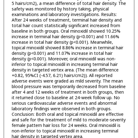
5 hairs/cm2), a mean difference of total hair density. The
safety was monitored by history taking, physical
examinations and laboratory investigations. Results:
After 24 weeks of treatment, terminal hair density and
total hair count statistically significant increased from
baseline in both groups. Oral minoxidil showed 10.25%
increase in terminal hair density (p<0.001) and 11.66%
increase in total hair density (p<0.001). Meanwhile,
topical minoxidil showed 8.86% increase in terminal hair
density (p<0.001) and 11.07% increase in total hair
density (p<0.001). Moreover, oral minoxidil was non-
inferior to topical minoxidil in increasing terminal hair
density in targeted vertex area. (The mean difference
+0.82, 95%CI (-4.57, 6.21) hairs/cm2)). All reported
adverse events were graded as mild severity. The mean
blood pressure was temporarily decreased from baseline
after 4 and 12 weeks of treatment in both groups, then
it returned close to baseline at 24-week follow up. No
serious cardiovascular adverse events and abnormal
laboratory findings were observed in both groups.
Conclusion: Both oral and topical minoxidil are effective
and safe for the treatment of mild to moderate-severity
female pattern hair loss for 24 weeks. Oral minoxidil is
non-inferior to topical minoxidil in increasing terminal
hair density in targeted vertex area.