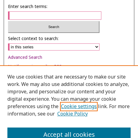
Enter search terms:
Select context to search:
Advanced Search
Notify me via email or
RSS
We use cookies that are necessary to make our site
Browse
work. We may also use additional cookies to analyze,
Collections
improve, and personalize our content and your
digital experience. You can manage your cookie
Disciplines
preferences using the
Cookie settings
link. For more
Authors
information, see our
Cookie Policy
Author Corner
Author FAQ
Accept all cookies