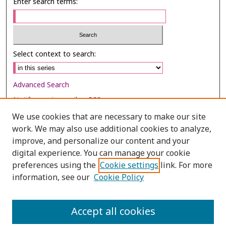
Enter search terms:
Select context to search:
Advanced Search
Notify me via email or
RSS
We use cookies that are necessary to make our site
Browse
work. We may also use additional cookies to analyze,
Collections
improve, and personalize our content and your
digital experience. You can manage your cookie
Disciplines
preferences using the
Cookie settings
link. For more
Authors
information, see our
Cookie Policy
Author Corner
Author FAQ
Accept all cookies