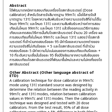
Abstract
ได้พัฒนาเทคนิคการสอบเทียบเครื่องโดสคาลิเบรเตอร์ (Dose
calibrator) สำหรับวัดสารรังสีมาตรฐาน 99mTc เมื่อใช้สารรังสี
มาตรฐาน 131I โดยหาความสัมพันธ์ระหว่างความแรงรังสีที่อ่านได้ใน
โหมด 99mTc และโหมด 131I และความสัมพันธ์ระหว่างค่าการสอบ
เทียบในโหมด 99mTc และโหมด 131I แล้วจึงออกแบบวิธีการสอบ
เทียบและทดสอบวิธีการนั้นกับโดสคาลิเบรเตอร์ จำนวน 20 เครื่อง ผล
การสอบเทียบทั้งในโหมด 99mTc และโหมด 131I แสดงว่าโดสคาลิ
เบรเตอร์ ที่เข้าร่วมทดสอบร้อยละ 95 มีค่าร้อยละความแตกต่างของ
ความแรงรังสีไม่เกินร้อยละ + 5 และโดสคาลิเบรเตอร์ ที่เข้าร่วม
ทดสอบร้อยละ 5 มีค่าความไม่แน่นอนของการสอบเทียบเกินร้อยละ +
10 ที่ระดับความเชื่อมั่นร้อยละ 95 ซึ่งมีปัจจัยมาจากความซับซ้อนของ
การสอบเทียบโดสคาลิเบรเตอร์ที่พัฒนาขึ้นใหม่และความไม่คงที่ของโด
สคาลิเบรเตอร์
Other Abstract (Other language abstract of
ETD)
A calibration technique for dose calibrator in 99mTc
mode using 131I standard source was designed by
determine the relation between the reading activity in
99mTc and 131I modes, relation between calibration
values in 99mTc and 131I modes. Then the calibration
technique was designed and tested with 20 dose
calibrators. From the test result, 95% of all dose