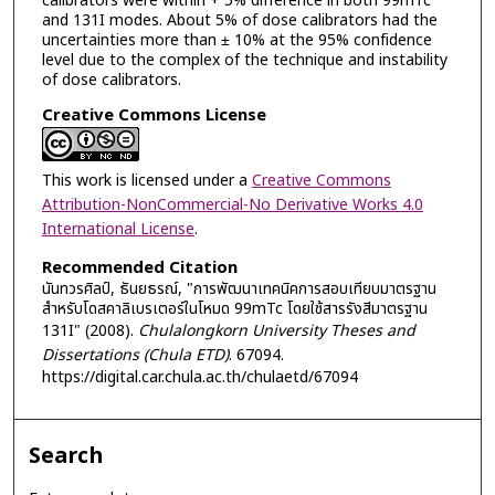
calibrators were within + 5% difference in both 99mTc
and 131I modes. About 5% of dose calibrators had the
uncertainties more than ± 10% at the 95% confidence
level due to the complex of the technique and instability
of dose calibrators.
Creative Commons License
This work is licensed under a
Creative Commons
Attribution-NonCommercial-No Derivative Works 4.0
International License
.
Recommended Citation
นันทวรศิลป์, ธันยธรณ์, "การพัฒนาเทคนิคการสอบเทียบมาตรฐาน
สำหรับโดสคาลิเบรเตอร์ในโหมด 99mTc โดยใช้สารรังสีมาตรฐาน
131I" (2008).
Chulalongkorn University Theses and
Dissertations (Chula ETD)
. 67094.
https://digital.car.chula.ac.th/chulaetd/67094
Search