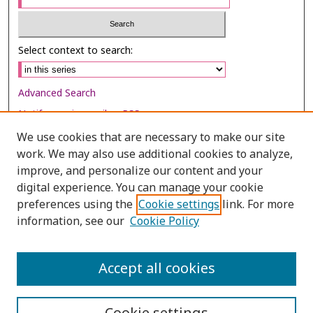
Select context to search:
Advanced Search
Notify me via email or
RSS
We use cookies that are necessary to make our site
Browse
work. We may also use additional cookies to analyze,
improve, and personalize our content and your
Collections
digital experience. You can manage your cookie
Disciplines
preferences using the
Cookie settings
link. For more
Authors
information, see our
Cookie Policy
Author Corner
Accept all cookies
Author FAQ