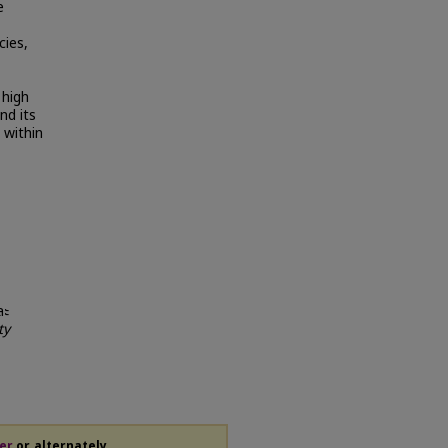
e
cies,
 high
nd its
 within
ละ
ty
er
or, alternately,