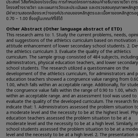
ประสงค์ วิสัยทัศน์ของโรงเรียน การกำหนดโครงการสอน/คำอธิบายรายวิชา ตา
โครงสร้างรายวิชา และแผนการวัดและประเมินผล และตรวจสอบคุณภาพหลักสูต
มีค่าความสอดคล้องระหว่างองค์ประกอบของหลักสูตรและเนื้อหาของหลักสูตรอยู
0.70 – 1.00 ซึ่งอยู่ในเกณฑ์ที่ใช้ได้
Other Abstract (Other language abstract of ETD)
This research aims to: 1. Study the current problems, needs, opin
and suggestions of the athletics curriculum based on motivation
attitude enhancement of lower secondary school students. 2. De
the athletics curriculum 3. Evaluate the quality of the athletics
curriculum. The sample group consisted of 484 subjects, including
administrators, physical education teachers, and lower secondary
school students. The research utilized a questionnaire on the
development of the athletics curriculum, for administrators and p
education teachers showed a congruence value ranging from 0.6
1.00, which falls within an acceptable range. Additionally, for stud
the congruence value falls within the range of 0.90 to 1.00, which 
within an acceptable range. and an assessment tool was used to
evaluate the quality of the developed curriculum. The research fi
indicate that: 1. Administrators assessed the problem situation t
a moderate level and the necessity to be at the highest level. Phy
education teachers assessed the problem situation to be at a
moderate level and the necessity to be at a high level. Similarly, 
school students assessed the problem situation to be at a mode
level and the necessity to be at a high level. 2. The presentation 