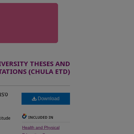
ERSITY THESES AND
TATIONS (CHULA ETD)
แรง
Download
INCLUDED IN
titude
Health and Physical