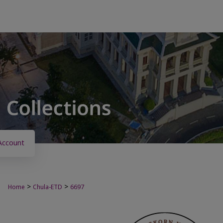
Account
>
>
Home
Chula-ETD
6697