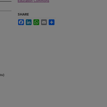
Education Commons
SHARE
Facebook
LinkedIn
WhatsApp
Email
Share
อน)