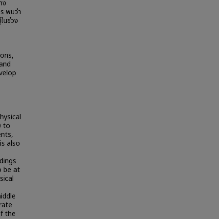
ราง
ร พบว่า
่ในช่วง
ions,
 and
velop
hysical
0 to
ents,
is also
ndings
o be at
sical
middle
rate
of the