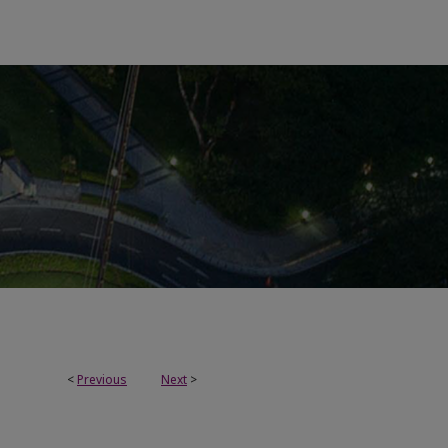
<
Previous
Next
>