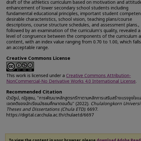
draft of the athletics curriculum based on motivation and attitud
enhancement of lower secondary school students including
fundamental educational principles, important student competen
desirable characteristics, school vision, teaching plans/course
descriptions, course structure schedules, and assessment plans.,
followed by an examination of the curriculum's quality, revealed a
level of congruence between the components of the curriculum a
content, with an index value ranging from 0.70 to 1.00, which falls
an acceptable range.
Creative Commons License
This work is licensed under a
Creative Commons Attribution-
NonCommercial-No Derivative Works 4.0 International License
.
Recommended Citation
บัวมีธูป, ณัฐสุชน, "การพัฒนาหลักสูตรกรีฑาตามหลักการเสริมสร้างแรงจูงใจแ
เจตคติของนักเรียนมัธยมศึกษาตอนต้น" (2022).
Chulalongkorn Universi
Theses and Dissertations (Chula ETD)
. 6697.
https://digital.car.chula.ac.th/chulaetd/6697
To view the content in your browser, please
download Adobe Read