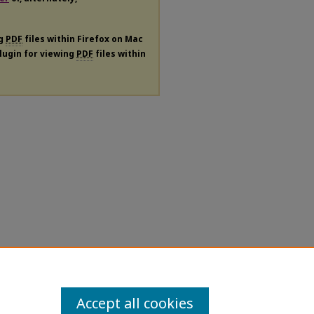
ng
PDF
files within Firefox on Mac
plugin for viewing
PDF
files within
Accept all cookies