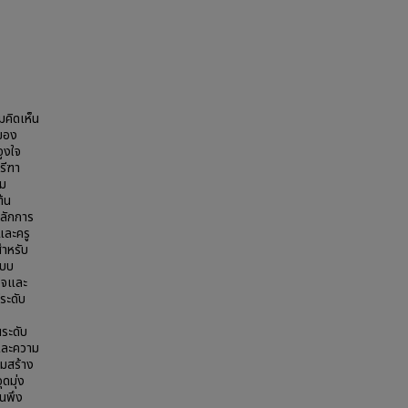
มคิดเห็น
ของ
ูงใจ
รีฑา
่ม
้น
หลักการ
และครู
สำหรับ
แบบ
ใจและ
ระดับ
ระดับ
และความ
ิมสร้าง
ดมุ่ง
ันพึง