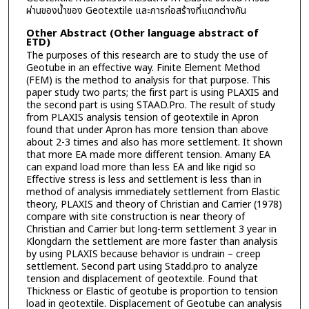
ผ่านของน้ำของ Geotextile และการก่อสร้างที่แตกต่างกัน
Other Abstract (Other language abstract of
ETD)
The purposes of this research are to study the use of
Geotube in an effective way. Finite Element Method
(FEM) is the method to analysis for that purpose. This
paper study two parts; the first part is using PLAXIS and
the second part is using STAAD.Pro. The result of study
from PLAXIS analysis tension of geotextile in Apron
found that under Apron has more tension than above
about 2-3 times and also has more settlement. It shown
that more EA made more different tension. Amany EA
can expand load more than less EA and like rigid so
Effective stress is less and settlement is less than in
method of analysis immediately settlement from Elastic
theory, PLAXIS and theory of Christian and Carrier (1978)
compare with site construction is near theory of
Christian and Carrier but long-term settlement 3 year in
Klongdarn the settlement are more faster than analysis
by using PLAXIS because behavior is undrain – creep
settlement. Second part using Stadd.pro to analyze
tension and displacement of geotextile. Found that
Thickness or Elastic of geotube is proportion to tension
load in geotextile. Displacement of Geotube can analysis