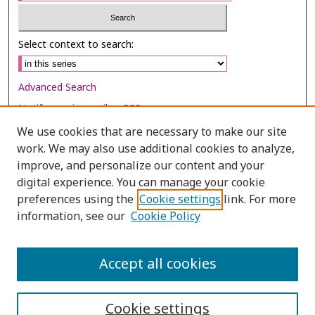
Select context to search:
Advanced Search
Notify me via email or
RSS
We use cookies that are necessary to make our site
Browse
work. We may also use additional cookies to analyze,
Collections
improve, and personalize our content and your
digital experience. You can manage your cookie
Disciplines
preferences using the
Cookie settings
link. For more
Authors
information, see our
Cookie Policy
Author Corner
Author FAQ
Accept all cookies
Cookie settings