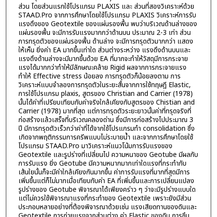
ส่วน โดยส่วนแรกใช้โปรแกรม PLAXIS และ ส่วนที่สองวิเคราะห์ด้วย
STAAD.Pro จากการศึกษาโดยใช้โปรแกรม PLAXIS วิเคราะห์การรับ
แรงดึงของ Geotextile ของแผ่นรองพื้น พบว่าบริเวณด้านล่างของ
แผ่นรองพื้น จะมีการรับแรงมากกว่าด้านบน ประมาณ 2-3 เท่า ส่วน
การทรุดตัวของแผ่นรองพื้น ด้านล่าง จะมีการทรุดตัวมากกว่า แสดง
ให้เห็น ยิ่งค่า EA มากขึ้นเท่าใด ส่วนต่างระหว่าง แรงดึงด้านบนและ
แรงดึงด้านล่างจะมีมากขึ้นด้วย EA ที่มากจะทำให้วัสดุมีการกระจาย
แรงได้มากกว่าทำให้มีลักษณะคล้าย Rigid ผลจากการกระจายแรง
ทำให้ Effective stress น้อยลง การทรุดตัวก็น้อยลงตาม การ
วิเคราะห์แบบจำลองการทรุดตัวในระยะสั้นจากการใช้ทฤษฎี Elastic,
การใช้โปรแกรม plaxis, สูตรของ Christian and Carrier (1978)
นั้นได้ค่าที่เปรียบเทียบกับค่าจริงใกล้เคียงกับสูตรของ Chistian and
Carrier (1978) มากที่สุด แต่การทรุดตัวระยะยาวนั้นค่าที่ทรุดจริงที่
ก่อสร้างแล้วเสร็จที่บริเวณคลองด่าน ซึ่งมีการก่อสร้างไปประมาณ 3
ปี มีการทรุดตัวเร็วกว่าค่าที่ได้จากใช้โปรแกรมทำ consolidation ซึ่ง
เกิดจากพฤติกรรมการครีพแบบไม่ระบายน้ำ และจากการศึกษาโดยใช้
โปรแกรม STAAD.Pro มาวิเคราะห์แนวโน้มการรับแรงของ
Geotextile และรูปร่างที่เปลี่ยนไป ความหนาของ Geotube มีผลกับ
การรับแรง ยิ่ง Geotube มีความหนากมากเท่าใดแรงที่กระทำกับ
เส้นใยนั้นก็จะมีค่าใกล้เคียงกันมากขึ้น ค่าการรับแรงที่มากที่สุดมีการ
เพิ่มขึ้นแต่ก็ไม่มากเมื่อเทียบกับค่า EA ที่เพิ่มขึ้นและการเปลี่ยนแปลง
รูปร่างของ Geotube พิจารณาได้เพียงคร่าว ๆ ว่าจะมีรูปร่างแบบใด
แต่ไม่ควรใช้พิจารณาแรงที่กระทำของ Geotextile เพราะยังมีส่วน
ประกอบหลายอย่างที่ต้องพิจารณาด้วยเช่น แรงเสียดทานของดินและ
Geotextile การถ่ายแรงจากส่วนต่าง ค่า Elastic ของดิน การซึม