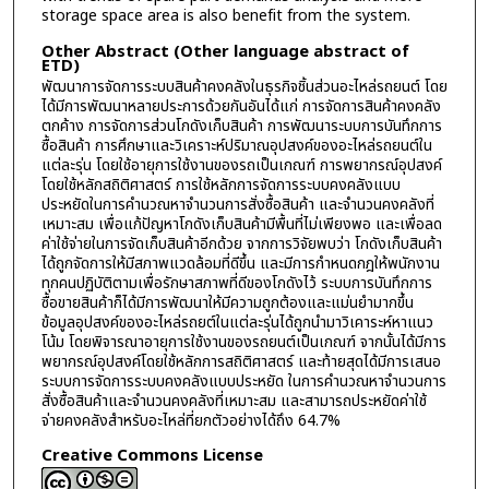
storage space area is also benefit from the system.
Other Abstract (Other language abstract of
ETD)
พัฒนาการจัดการระบบสินค้าคงคลังในธุรกิจชิ้นส่วนอะไหล่รถยนต์ โดย
ได้มีการพัฒนาหลายประการด้วยกันอันได้แก่ การจัดการสินค้าคงคลัง
ตกค้าง การจัดการส่วนโกดังเก็บสินค้า การพัฒนาระบบการบันทึกการ
ซื้อสินค้า การศึกษาและวิเคราะห์ปริมาณอุปสงค์ของอะไหล่รถยนต์ใน
แต่ละรุ่น โดยใช้อายุการใช้งานของรถเป็นเกณฑ์ การพยากรณ์อุปสงค์
โดยใช้หลักสถิติศาสตร์ การใช้หลักการจัดการระบบคงคลังแบบ
ประหยัดในการคำนวณหาจำนวนการสั่งซื้อสินค้า และจำนวนคงคลังที่
เหมาะสม เพื่อแก้ปัญหาโกดังเก็บสินค้ามีพื้นที่ไม่เพียงพอ และเพื่อลด
ค่าใช้จ่ายในการจัดเก็บสินค้าอีกด้วย จากการวิจัยพบว่า โกดังเก็บสินค้า
ได้ถูกจัดการให้มีสภาพแวดล้อมที่ดีขึ้น และมีการกำหนดกฎให้พนักงาน
ทุกคนปฏิบัติตามเพื่อรักษาสภาพที่ดีของโกดังไว้ ระบบการบันทึกการ
ซื้อขายสินค้าก็ได้มีการพัฒนาให้มีความถูกต้องและแม่นยำมากขึ้น
ข้อมูลอุปสงค์ของอะไหล่รถยต์ในแต่ละรุ่นได้ถูกนำมาวิเคาระห์หาแนว
โน้ม โดยพิจารณาอายุการใช้งานของรถยนต์เป็นเกณฑ์ จากนั้นได้มีการ
พยากรณ์อุปสงค์โดยใช้หลักการสถิติศาสตร์ และท้ายสุดได้มีการเสนอ
ระบบการจัดการระบบคงคลังแบบประหยัด ในการคำนวณหาจำนวนการ
สั่งซื้อสินค้าและจำนวนคงคลังที่เหมาะสม และสามารถประหยัดค่าใช้
จ่ายคงคลังสำหรับอะไหล่ที่ยกตัวอย่างได้ถึง 64.7%
Creative Commons License