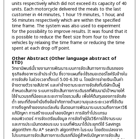
units respectively which did not exceed its capacity of 40
units. Each motorcycle delivered the meals to the last
customer in 44 minutes, 1 hour 19 minutes, 1 hour, and
56 minutes respectively which are within the specified
time frame. The system was also used to experiment
for the possibility to improve results. It was found that it
is possible to reduce the fleet size from four to three
vehicles by relaxing the time frame or reducing the time
spent at each drop off point.
Other Abstract (Other language abstract of
ETD)
วิทยานิพนธ์นี้รายงานการพัฒนาระบบการจัดเส้นทางการเดินรถของ
ธุรกิจส่งอาหารเช้าประจำวัน ซึ่งวางแผนที่จะใช้รถมอเตอร์ไซค์รับจ้างใน
การจัดส่ง ในช่วงเวลาตั้งแต่ 5.00-6.30 น. โดยมีการจ่ายเงินเป็นค่า
จ้างตายตัวรายสัปดาห์ และค่าจ้างตามระยะทางจัดส่งที่บริษัทเป็นผู้
กำหนดเส้นทาง ระบบการจัดเส้นทางการเดินรถที่พัฒนามีเป้าหมายให้
ใช้จำนวนรถที่น้อยและระยะทางโดยรวมสั้น เพื่อให้ต้นทุนของการจัดส่ง
ต่ำ ขณะที่ต้องคำนึงถึงข้อจำกัดทางด้านความจุและระยะเวลาที่ใช้เดิน
ทางถึงลูกค้าของรถแต่ละคัน ขั้นตอนการพัฒนาระบบรวมถึงการหาวิธี
แก้ปัญหา การสร้างแบบจำลองปัญหา การจัดทำโปรแกรม
คอมพิวเตอร์ การจัดเตรียมข้อมูล การจัดทำคู่มือวิธีการใช้งานระบบ
และการประเมินทดสอบระบบ ระบบที่พัฒนาได้ประยุกต์ใช้ Savings
algorithm กับ A* search algorithm ในระบบ โดยดัดแปลงจาก
โปรแกรมการจัดเส้นทางการเดินรถที่มีอยู่สำหรับปัญหาการจัดเส้น