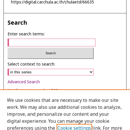
https://digital.car.chula.ac.th/chulaetd/66635
Search
Enter search terms:
Select context to search:
Advanced Search
Notify me via email or
RSS
We use cookies that are necessary to make our site
Browse
work. We may also use additional cookies to analyze,
Collections
improve, and personalize our content and your
digital experience. You can manage your cookie
Disciplines
preferences using the
Cookie settings
link. For more