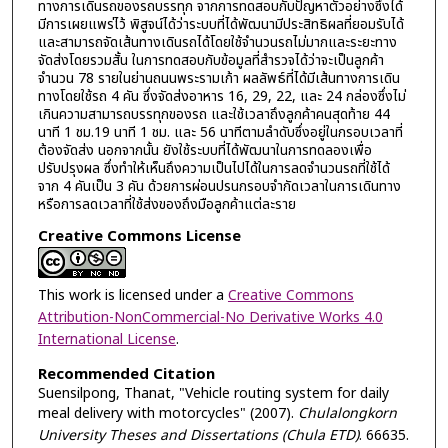
ทางการเดินรถของรถบรรทุก จากการทดสอบกับปัญหาตัวอย่างซึ่งได้
มีการเผยแพร่ไว้ พิสูจน์ได้ว่าระบบที่ได้พัฒนามีประสิทธิผลที่ยอมรับได้
และสามารถจัดเส้นทางเดินรถได้โดยใช้จำนวนรถไม่มากและระยะทาง
จัดส่งโดยรวมสั้น ในการทดสอบกับข้อมูลที่สำรวจได้ว่าจะเป็นลูกค้า
จำนวน 78 รายในย่านถนนพระรามเก้า ผลลัพธ์ที่ได้มีเส้นทางการเดิน
ทางโดยใช้รถ 4 คัน ซึ่งจัดส่งอาหาร 16, 29, 22, และ 24 กล่องซึ่งไม่
เกินความสามารถบรรทุกของรถ และใช้เวลาถึงลูกค้าคนสุดท้าย 44
นาที 1 ชม.19 นาที 1 ชม. และ 56 นาทีตามลำดับซึ่งอยู่ในกรอบเวลาที่
ต้องจัดส่ง นอกจากนั้น ยังใช้ระบบที่ได้พัฒนาในการทดลองเพื่อ
ปรับปรุงผล ซึ่งทำให้เห็นถึงความเป็นไปได้ในการลดจำนวนรถที่ใช้ได้
จาก 4 คันเป็น 3 คัน ด้วยการผ่อนปรนกรอบจำกัดเวลาในการเดินทาง
หรือการลดเวลาที่ใช้ส่งของถึงมือลูกค้าแต่ละราย
Creative Commons License
This work is licensed under a
Creative Commons
Attribution-NonCommercial-No Derivative Works 4.0
International License
.
Recommended Citation
Suensilpong, Thanat, "Vehicle routing system for daily
meal delivery with motorcycles" (2007).
Chulalongkorn
University Theses and Dissertations (Chula ETD)
. 66635.