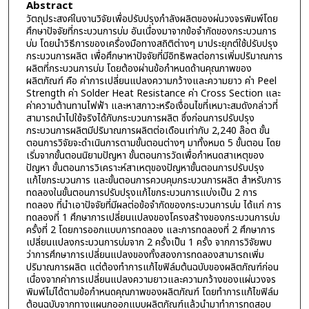
Abstract
วัตถุประสงค์ในงานวิจัยเพื่อปรับปรุงกำลังผลิตของผ่นวงจรพิมพ์โดย
ศึกษาปัจจัยที่กระบวนการบ่ม อันเนื่องมาจากข้อจำกัดของกระบวนการ
บ่ม โดยนำวิธีการของเครื่องมือทางสถิติต่างๆ มาประยุกต์ใช้ปรับปรุง
กระบวนการผลิต เพื่อศึกษาหาปัจจัยที่มีอิทธิพลต่อการเพิ่มปริมาณการ
ผลิตที่กระบวนการบ่ม โดยต้องผ่านข้อกำหนดด้านคุณภาพของ
ผลิตภัณฑ์ คือ ค่าการเปลี่ยนแปลงความกว้างและความยาว ค่า Peel
Strength ค่า Solder Heat Resistance ค่า Cross Section และ
ค่าความต้านทานไฟฟ้า และหาสภาวะหรือเงื่อนไขที่เหมาะสมดังกล่าวที่
สามารถนำไปใช้จริงได้กับกระบวนการผลิต ซึ่งก่อนการปรับปรุง
กระบวนการผลิตมีปริมาณการผลิตต่อเดือนเท่ากับ 2,240 ล๊อต ขั้น
ตอนการวิจัยจะดำเนินการตามขั้นตอนต่างๆ มาทั้งหมด 5 ขั้นตอน โดย
เริ่มจากขั้นตอนนิยามปัญหา ขั้นตอนการวัดเพื่อกำหนดสาเหตุของ
ปัญหา ขั้นตอนการวิเคราะห์สาเหตุของปัญหาขั้นตอนการปรับปรุง
แก้ไขกระบวนการ และขั้นตอนการควบคุมกระบวนการผลิต สำหรับการ
ทดลองในขั้นตอนการปรับปรุงแก้ไขกระบวนการแบ่งเป็น 2 การ
ทดลอง ที่นำเอาปัจจัยที่มีผลต่อข้อจำกัดของกระบวนการบ่ม ได้แก่ การ
ทดลองที่ 1 ศึกษาการเปลี่ยนแปลงของโครงสร้างของกระบวนการบ่ม
ครั้งที่ 2 โดยการออกแบบการทดลอง และการทดลองที่ 2 ศึกษาการ
เปลี่ยนแปลงกระบวนการบ่มจาก 2 ครั้งเป็น 1 ครั้ง จากการวิจัยพบ
ว่าการศึกษาการเปลี่ยนแปลงของทั้งสองการทดลองสามารถเพิ่ม
ปริมาณการผลิต แต่ต้องทำการแก้ไขฟิล์มต้นฉบับของผลิตภัณฑ์ก่อน
เนื่องจากค่าการเปลี่ยนแปลงความยาวและความกว้างของแผ่นวงจร
พิมพ์ไม่ได้ตามข้อกำหนดคุณภาพของผลิตภัณฑ์ โดยทำการแก้ไขฟิล์ม
ต้อนฉบับจากทางแผนกออกแบบผลิตภัณฑ์แล้วนำมาทำการทดสอบ