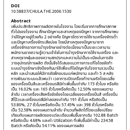
DOI
10.58837/CHULA.THE.2006.1530
Abstract
เพิ่มประสิทธิภาพการผลิตภายในโรงงาน โดยเริ่มจากการศึกษาสภาพ
ทั่วไปของโรงงาน ศึกษาปัญหาและสาเหตุของปัญหา จากการศึกษาพบ
ว่ามีปัญหาอยู่ด้วยกัน 2 อย่างคือ ปัญหาอัตราการใช้งานเครื่องจักรต่ำ
และปัญหาเครื่องจักรเสียบ่อย โดยมีสาเหตุของปัญหามาจาก
เครื่องจักรขาดการบำรุงรักษาอย่างต่อเนื่องมาเป็นระยะเวลานาน
พนักงานขาดความรู้ความเข้าใจในการบำรุงรักษาการใช้งานเครื่อง และ
สาเหตุจากฝุ่นละอองความสกปรกและความไม่เป็นระเบียบในการจัด
วางอุปกรณ์การผลิต ดังนั้นจึงได้เสนอแนวทางการแก้ไขโดยจัดทำ
ระบบบำรุงรักษาเชิงป้องกันมาใช้เพื่อแก้ไขปัญหาในโรงงานรวมเป็น
หลัก และนำเสนอให้มีการจัดฝึกอบรมแก่พนักงาน และทำ 5 ส หลัง
การพัฒนาระบบแล้วพบว่า เวลาการเปิดเครื่องทำงานจริงโดยเฉลี่ย
ของเครื่องปั่นสีและเครื่องบดสีมีค่าเพิ่มขึ้นเท่ากับ 173 ชั่วโมง หรือคิด
เป็น 16.02% และ 165 ชั่วโมงหรือคิดเป็น 12.50% ของแผนตาม
ลำดับ เวลาเครื่องเสียหรือขัดข้องโดยเฉลี่ยของเครื่องปั่นสี เครื่องปั่น
สีโป้วและเครื่องบดสีมีค่าลดลงเท่ากับ 191 ชั่วโมง หรือคิดเป็น
53.80%, 27 ชั่วโมงหรือคิดเป็น 57.45% และ 398 ชั่วโมงหรือคิด
เป็น 52.58% ของแผนตามลำดับ จำนวนที่ผลิตได้โดยเฉลี่ยเปรียบ
เทียบกับแผนการผลิตของแต่ละเดือนเพิ่มขึ้นจากเดิม 102.88 Batch
หรือคิดเป็น 4.68% และค่า Utilization ที่เพิ่มขึ้นมีค่าเป็น 234.58
Batch หรือคิดเป็น 54.11% ของแผนการผลิต