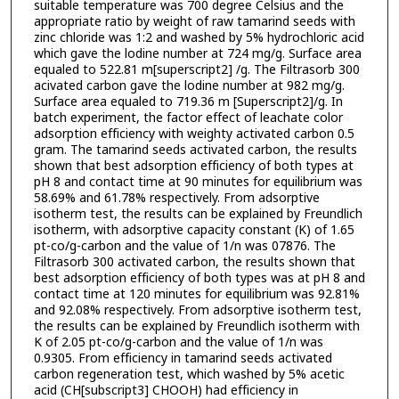
suitable temperature was 700 degree Celsius and the
appropriate ratio by weight of raw tamarind seeds with
zinc chloride was 1:2 and washed by 5% hydrochloric acid
which gave the lodine number at 724 mg/g. Surface area
equaled to 522.81 m[superscript2] /g. The Filtrasorb 300
acivated carbon gave the lodine number at 982 mg/g.
Surface area equaled to 719.36 m [Superscript2]/g. In
batch experiment, the factor effect of leachate color
adsorption efficiency with weighty activated carbon 0.5
gram. The tamarind seeds activated carbon, the results
shown that best adsorption efficiency of both types at
pH 8 and contact time at 90 minutes for equilibrium was
58.69% and 61.78% respectively. From adsorptive
isotherm test, the results can be explained by Freundlich
isotherm, with adsorptive capacity constant (K) of 1.65
pt-co/g-carbon and the value of 1/n was 07876. The
Filtrasorb 300 activated carbon, the results shown that
best adsorption efficiency of both types was at pH 8 and
contact time at 120 minutes for equilibrium was 92.81%
and 92.08% respectively. From adsorptive isotherm test,
the results can be explained by Freundlich isotherm with
K of 2.05 pt-co/g-carbon and the value of 1/n was
0.9305. From efficiency in tamarind seeds activated
carbon regeneration test, which washed by 5% acetic
acid (CH[subscript3] CHOOH) had efficiency in