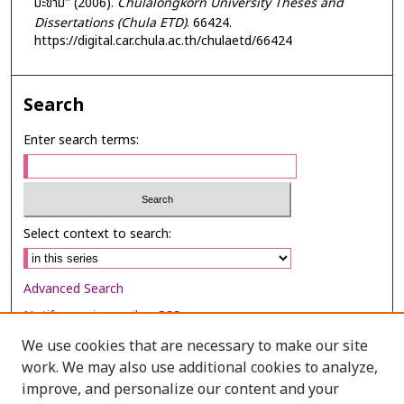
มะขาม" (2006).
Chulalongkorn University Theses and
Dissertations (Chula ETD)
. 66424.
https://digital.car.chula.ac.th/chulaetd/66424
Search
Enter search terms:
Select context to search:
Advanced Search
Notify me via email or
RSS
We use cookies that are necessary to make our site
Browse
work. We may also use additional cookies to analyze,
Collections
improve, and personalize our content and your