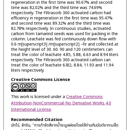
regeneration in the first time was 90.67% and second
time was 82.02% and the third time was 74.69%
respectively. The Filtrasorb 300 activated carbon had
efficiency in regeneration in the first time was 95.47%
and second time was 89.32% and the third time was
82.78% respectively. In continuous studies, activated
carbon from tamarind seeds was used for packing in the
column. Leachate was fed continuously down flow with
0.6 m[superscript3] /m[superscript2] –hr and collected at
the height level of 30. 60. 90 and 120 centimeters can
treat the color of leachate 4.85, 5.88, 6.63 and 8.94 liters
respectively. The Filtrasorb 300 activated carbon can
treat the color of leachate 6.l82, 8.84, 11.93 and 11.94
liters respectively.
Creative Commons License
This work is licensed under a
Creative Commons
Attribution-NonCommercial-No Derivative Works 4.0
International License
.
Recommended Citation
นักไร่, จักริน, "การกำจัดสีจากน้ำชะมูลฝอยโดยใช้ถ่านกัมมันต์จากเมล็ด