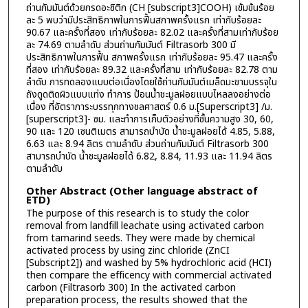
ถ่านกัมมันต์ด้วยกรดอะซิติก (CH [subscript3]COOH) เข้มข้นร้อย
ละ 5 พบว่ามีประสิทธิภาพในการฟื้นสภาพครั้งแรก เท่ากับร้อยละ
90.67 และครั้งที่สอง เท่ากับร้อยละ 82.02 และครั้งที่สามเท่ากับร้อย
ละ 74.69 ตามลำดับ ส่วนถ่านกัมมันต์ Filtrasorb 300 มี
ประสิทธิภาพในการฟื้น สภาพครั้งแรก เท่ากับร้อยละ 95.47 และครั้ง
ที่สอง เท่ากับร้อยละ 89.32 และครั้งที่สาม เท่ากับร้อยละ 82.78 ตาม
ลำดับ การทดลองแบบต่อเนื่องโดยใช้ถ่านกัมมันต์เมล็ดมะขามบรรจุใน
ถังดูดติดผิวแบบแท่ง ทำการ ป้อนน้ำชะมูลฝอยแบบไหลลงอย่างต่อ
เนื่อง ที่อัตราภาระบรรทุกทางชลศาสตร์ 0.6 ม.[Superscript3] /ม.
[superscript3]- ซม. และทำการเก็บตัวอย่างที่ชั้นความสูง 30, 60,
90 และ 120 เซนติเมตร สามารถบำบัด น้ำชะมูลฝอยได้ 4.85, 5.88,
6.63 และ 8.94 ลิตร ตามลำดับ ส่วนถ่านกัมมันต์ Filtrasorb 300
สามารถบำบัด น้ำชะมูลฝอยได้ 6.82, 8.84, 11.93 และ 11.94 ลิตร
ตามลำดับ
Other Abstract (Other language abstract of
ETD)
The purpose of this research is to study the color
removal from landfill leachate using activated carbon
from tamarind seeds. They were made by chemical
activated process by using zinc chloride (ZnCI
[Subscript2]) and washed by 5% hydrochloric acid (HCI)
then compare the efficency with commercial activated
carbon (Filtrasorb 300) In the activated carbon
preparation process, the results showed that the