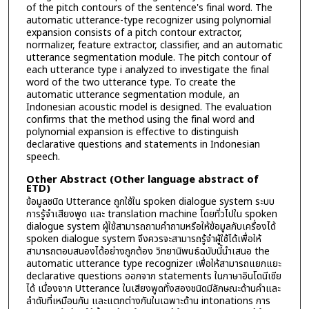
of the pitch contours of the sentence's final word. The
automatic utterance-type recognizer using polynomial
expansion consists of a pitch contour extractor,
normalizer, feature extractor, classifier, and an automatic
utterance segmentation module. The pitch contour of
each utterance type i analyzed to investigate the final
word of the two utterance type. To create the
automatic utterance segmentation module, an
Indonesian acoustic model is designed. The evaluation
confirms that the method using the final word and
polynomial expansion is effective to distinguish
declarative questions and statements in Indonesian
speech.
Other Abstract (Other language abstract of
ETD)
ข้อมูลชนิด Utterance ถูกใช้ใน spoken dialogue system ระบบ
การรู้จำเสียงพูด และ translation machine โดยทั่วไปใน spoken
dialogue system ผู้ใช้สามารถถามคำถามหรือให้ข้อมูลกับเครื่องได้
spoken dialogue system จึงควรจะสามารถรู้จำผู้ใช้ได้เพื่อให้
สามารถตอบสนองได้อย่างถูกต้อง วิทยานิพนธ์ฉบับนี้นำเสนอ the
automatic utterance type recognizer เพื่อให้สามารถแยกแยะ
declarative questions ออกจาก statements ในภาษาอินโดนีเซีย
ได้ เนื่องจาก Utterance ในเสียงพูดทั้งสองชนิดมีลักษณะด้านคำและ
ลำดับที่เหมือนกัน และแตกต่างกันในเฉพาะด้าน intonations การ