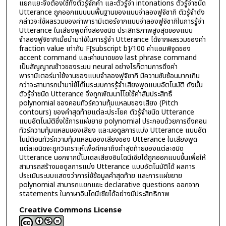
แยกแยะจึงต้องใช้ทั้งตัวรู้จักคำ และตัวรู้จำ intonations ตัวรู้จำชนิด
Utterance ถูกออกแบบบนพื้นฐานของแบบจำลองฟูจิซากิ ตัวรู้จำดัง
กล่าวจะใช้ผลรวมของค่าพารามิเตอร์จากแบบจำลองฟูจิซากิในการรู้จำ
Utterance ในเสียงพูดทั้งสองชนิด ประสิทธิภาพสูงสุดของแบบ
จำลองฟูจิซากิเมื่อนำมาใช้ในการรู้จำ Utterance ได้จากผลรวมของค่า
fraction value เท่ากับ F[subscript b]/100 ค่าแอมพิจูดของ
accent command และค่าขนาดของ last phrase command
เป็นสัญญาณข้าวของระบบ neural อย่างไรก็ตามการดึงค่า
พารามิเตอร์มาใช้งานของแบบจำลองฟูจิซากิ มีความซับซ้อนมากเกิน
กว่าจะสามารถนำมาใช้ได้ในระบบการรู้จำเสียงพูดแบบอัตโนมัติ ดังนั้น
ตัวรู้จำชนิด Utterance จึงถูกพัฒนาโโยใช้ค่าสัมประสิทธิ์
polynomial ของคอนทัวร์ความทุ้มแหลมของเสียง (Pitch
contours) ของคำสุดท้ายแต่ละประโยค ตัวรู้จำชนิด Utterance
แบบอัตโนมัติซึ่งใช้การแผ่ขยาย polynomial ประกอบด้วยการดึงคอน
ทัวร์ความทุ้มแหลมของเสียง และมอดูลการแบ่ง Utterance แบบอัต
โนมัติอนทัวร์ความทุ้มแหลมของเสียงของ Utterance ในเสียงพูด
แต่ละชนิดจะถูกวิเคราะห์เพื่อศึกษาถึงคำสุดท้ายของแต่ละชนิด
Utterance นอกจากนี้โมเดลเสียงอินโดนีเซียได้ถูกออกแบบขึ้นเพื่อให้
สามารถสร้างมอดูลการแบ่ง Utterance แบบอัตโนมัติได้ ผลการ
ประเมินระบบแสดงว่าการใช้ข้อมูลคำสุดท้าย และการแผ่ขยาย
polynomial สามารถแยกแยะ declarative questions ออกจาก
statements ในภาษาอินโดนีเซียได้อย่างมีประสิทธิภาพ
Creative Commons License