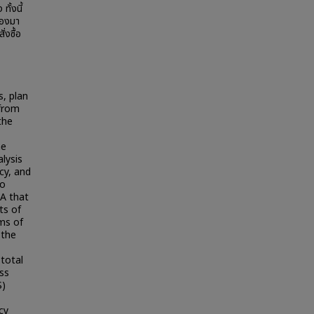
ั้งนี้
ื่องมา
่งซื้อ
s, plan
 from
the
he
lysis
cy, and
to
 A that
ts of
ms of
 the
 total
ss
S)
cy