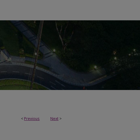
<
Previous
Next
>