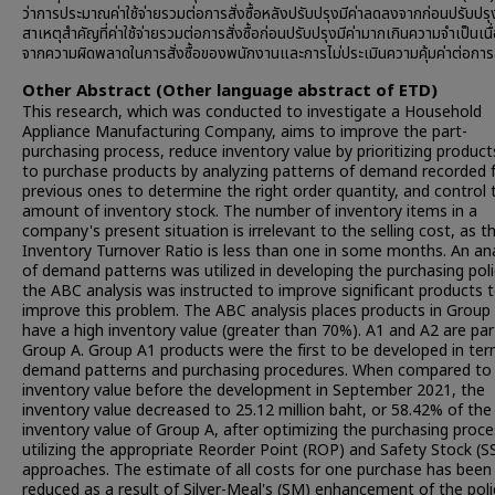
ว่าการประมาณค่าใช้จ่ายรวมต่อการสั่งซื้อหลังปรับปรุงมีค่าลดลงจากก่อนปรับปรุง ท
สาเหตุสำคัญที่ค่าใช้จ่ายรวมต่อการสั่งซื้อก่อนปรับปรุงมีค่ามากเกินความจำเป็นเน
จากความผิดพลาดในการสั่งซื้อของพนักงานและการไม่ประเมินความคุ้มค่าต่อการสั
Other Abstract (Other language abstract of ETD)
This research, which was conducted to investigate a Household
Appliance Manufacturing Company, aims to improve the part-
purchasing process, reduce inventory value by prioritizing product
to purchase products by analyzing patterns of demand recorded
previous ones to determine the right order quantity, and control 
amount of inventory stock. The number of inventory items in a
company's present situation is irrelevant to the selling cost, as t
Inventory Turnover Ratio is less than one in some months. An ana
of demand patterns was utilized in developing the purchasing poli
the ABC analysis was instructed to improve significant products 
improve this problem. The ABC analysis places products in Group
have a high inventory value (greater than 70%). A1 and A2 are par
Group A. Group A1 products were the first to be developed in ter
demand patterns and purchasing procedures. When compared to
inventory value before the development in September 2021, the
inventory value decreased to 25.12 million baht, or 58.42% of the
inventory value of Group A, after optimizing the purchasing proce
utilizing the appropriate Reorder Point (ROP) and Safety Stock (S
approaches. The estimate of all costs for one purchase has been
reduced as a result of Silver-Meal's (SM) enhancement of the poli