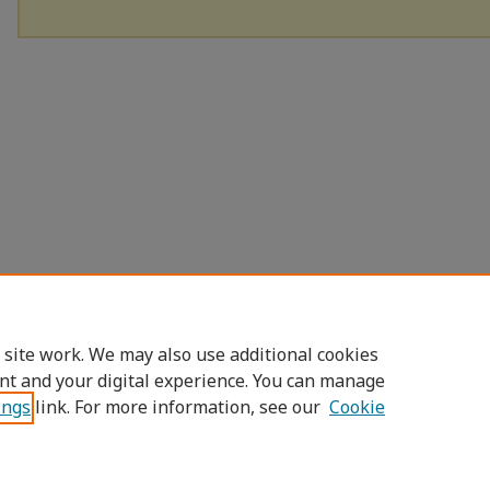
 site work. We may also use additional cookies
nt and your digital experience. You can manage
ings
link. For more information, see our
Cookie
Home
|
About
|
FAQ
|
My Account
|
Access