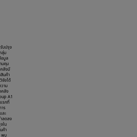
ปรับปรุง
ลุ่ม
้อมูล
ามคุม
คลังมี
สินค้า
ิจัยได้
บความ
งคลัง
Group A1
แรกที่
การ
 และ
ค่าลดลง
ุงใน
นค้า
) พบ