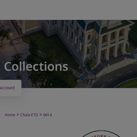
Account
>
>
Home
Chula-ETD
6614