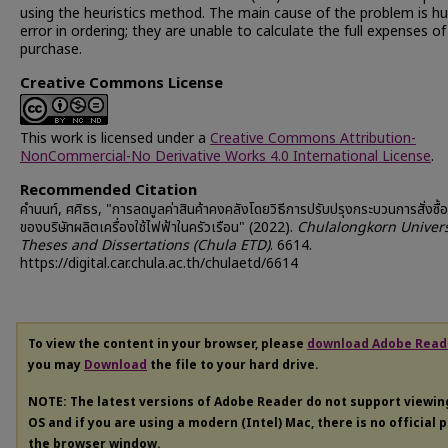
using the heuristics method. The main cause of the problem is 
error in ordering; they are unable to calculate the full expenses of
purchase.
Creative Commons License
This work is licensed under a
Creative Commons Attribution-
NonCommercial-No Derivative Works 4.0 International License
.
Recommended Citation
คำนนท์, ศศิธร, "การลดมูลค่าสินค้าคงคลังโดยวิธีการปรับปรุงกระบวนการสั่งซื้อช
ของบริษัทผลิตเครื่องใช้ไฟฟ้าในครัวเรือน" (2022).
Chulalongkorn Univers
Theses and Dissertations (Chula ETD)
. 6614.
https://digital.car.chula.ac.th/chulaetd/6614
To view the content in your browser, please
download Adobe Read
you may
Download
the file to your hard drive.
NOTE: The latest versions of Adobe Reader do not support viewi
OS and if you are using a modern (Intel) Mac, there is no official 
the browser window.