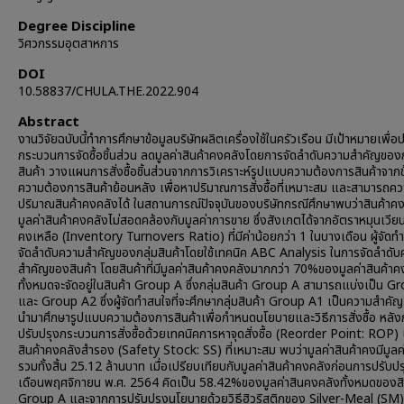
Degree Discipline
วิศวกรรมอุตสาหการ
DOI
10.58837/CHULA.THE.2022.904
Abstract
งานวิจัยฉบับนี้ทำการศึกษาข้อมูลบริษัทผลิตเครื่องใช้ในครัวเรือน มีเป้าหมายเพื่อ
กระบวนการจัดซื้อชิ้นส่วน ลดมูลค่าสินค้าคงคลังโดยการจัดลำดับความสำคัญของก
สินค้า วางแผนการสั่งซื้อชิ้นส่วนจากการวิเคราะห์รูปแบบความต้องการสินค้าจากข
ความต้องการสินค้าย้อนหลัง เพื่อหาปริมาณการสั่งซื้อที่เหมาะสม และสามารถคว
ปริมาณสินค้าคงคลังได้ ในสถานการณ์ปัจจุบันของบริษัทกรณีศึกษาพบว่าสินค้าคง
มูลค่าสินค้าคงคลังไม่สอดคล้องกับมูลค่าการขาย ซึ่งสังเกตได้จากอัตราหมุนเวียน
คงเหลือ (Inventory Turnovers Ratio) ที่มีค่าน้อยกว่า 1 ในบางเดือน ผู้จัดทำว
จัดลำดับความสำคัญของกลุ่มสินค้าโดยใช้เทคนิค ABC Analysis ในการจัดลำดั
สำคัญของสินค้า โดยสินค้าที่มีมูลค่าสินค้าคงคลังมากกว่า 70%ของมูลค่าสินค้าค
ทั้งหมดจะจัดอยู่ในสินค้า Group A ซึ่งกลุ่มสินค้า Group A สามารถแบ่งเป็น 
และ Group A2 ซึ่งผู้จัดทำสนใจที่จะศึกษากลุ่มสินค้า Group A1 เป็นความสำคัญ
นำมาศึกษารูปแบบความต้องการสินค้าเพื่อกำหนดนโยบายและวิธีการสั่งซื้อ หลัง
ปรับปรุงกระบวนการสั่งซื้อด้วยเทคนิคการหาจุดสั่งซื้อ (Reorder Point: ROP)
สินค้าคงคลังสำรอง (Safety Stock: SS) ที่เหมาะสม พบว่ามูลค่าสินค้าคงมีมูล
รวมทั้งสิ้น 25.12 ล้านบาท เมื่อเปรียบเทียบกับมูลค่าสินค้าคงคลังก่อนการปรับปร
เดือนพฤศจิกายน พ.ศ. 2564 คิดเป็น 58.42%ของมูลค่าสินคงคลังทั้งหมดของสิ
Group A และจากการปรับปรุงนโยบายด้วยวิธีฮิวริสติกของ Silver-Meal (SM