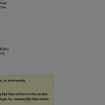
human
 the
ิ้นส่วน
ity
er
or, alternately,
ng
PDF
files within Firefox on Mac
plugin for viewing
PDF
files within