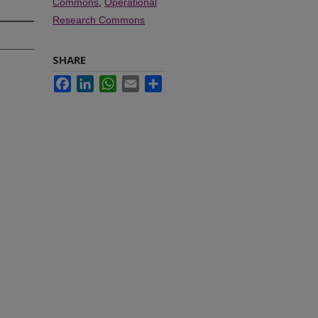
Commons
,
Operational
Research Commons
SHARE
Facebook
LinkedIn
WhatsApp
Email
Share