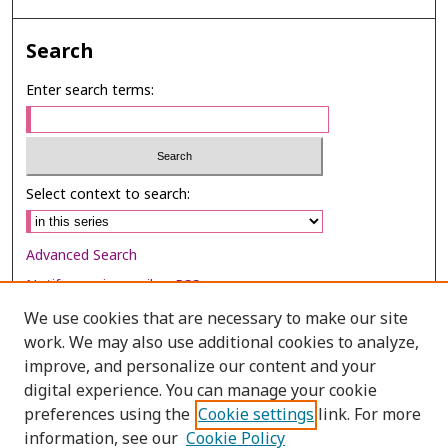
Search
Enter search terms:
Select context to search:
Advanced Search
Notify me via email or
RSS
We use cookies that are necessary to make our site
Browse
work. We may also use additional cookies to analyze,
Collections
improve, and personalize our content and your
digital experience. You can manage your cookie
Disciplines
preferences using the
Cookie settings
link. For more
Authors
information, see our
Cookie Policy