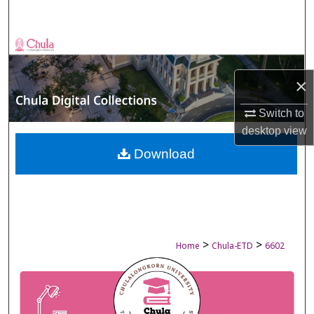
Search
Browse Collections
×
My Account
Switch to
About
desktop
view
Digital Commons Network™
Download
>
>
Home
Chula-ETD
6602