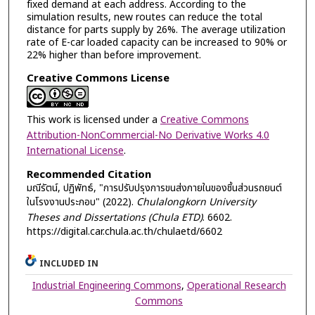
fixed demand at each address. According to the
simulation results, new routes can reduce the total
distance for parts supply by 26%. The average utilization
rate of E-car loaded capacity can be increased to 90% or
22% higher than before improvement.
Creative Commons License
This work is licensed under a
Creative Commons
Attribution-NonCommercial-No Derivative Works 4.0
International License
.
Recommended Citation
มณีรัตน์, ปฏิพัทธ์, "การปรับปรุงการขนส่งภายในของชิ้นส่วนรถยนต์
ในโรงงานประกอบ" (2022).
Chulalongkorn University
Theses and Dissertations (Chula ETD)
. 6602.
https://digital.car.chula.ac.th/chulaetd/6602
INCLUDED IN
Industrial Engineering Commons
,
Operational Research
Commons