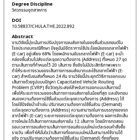
Degree Discipline
วิศวกรรมอุตสาหการ
DOI
10.58837/CHULA.THE.2022.892
Abstract
งานวิจัยนี้มุ่งเน้นการปรับปรุงการขนส่งภายในของชิ้นส่วนรถยนต์ใน
โรงประกอบกรณีศึกษา ปัจจุบันมีอัตราการใช้ประโยชน์ของรถลากไฟฟ้า
(E-car) อยู่เพียง 68% โดยพนักงานขับรถลากไฟฟ้า (E-car) จะนำ
กล่องชิ้นส่วนไปส่งแต่ละจุดความต้องการ (Address) ทั้งหมด 27 จุด
ตามเส้นทางที่กำหนดไว้ 20 เส้นทาง ซึ่งยังไม่มีประสิทธิภาพเพราะ
ทำให้ระยะทางรวมของเส้นทางการขนส่งมากและใช้รถลากไฟฟ้า (E-
car) สำหรับขนส่งทั้งหมด 24 คัน งานวิจัยนี้ประยุกต์วิธีการออกแบบ
เส้นทางด้วยรูปแบบปัญหา Capacitated Vehicle Routing
Problem (CVRP) ซึ่งวัตถุประสงค์สำหรับการออกแบบเส้นทางนี้
เพื่อให้ระยะทางรวมของเส้นทางการขนส่งภายในน้อยที่สุด และยังตอบ
สนองความต้องการใช้ชิ้นส่วนแต่ละจุดความต้องการ (Address) ได้
โดยใช้ปัจจัยนำเข้าเช่น ปริมาณความต้องการใช้ชิ้นส่วน (Demand)
แต่ละจุดความต้องการ (Address) ความสามารถในการบรรทุกของรถ
ลากไฟฟ้า (E-car) ระยะทางของแต่ละจุดความต้องการ ผลการจัดเส้น
ทางใหม่จะได้เส้นทางการขนส่งภายใน 12 เส้นทาง โดยมีการทดสอบ
รอบเวลาการขนส่งตามเส้นทางการขนส่งแบบใหม่แต่ละรอบคำสั่งซื้อ
รายวัน เพื่อทำให้มั่นใจว่าเส้นทางที่ออกแบบใหม่นั้นสามารถใช้งานได้
จริง ตามปริมาณความต้องการใช้ชิ้นส่วน (Demand) ที่คงที่ของ