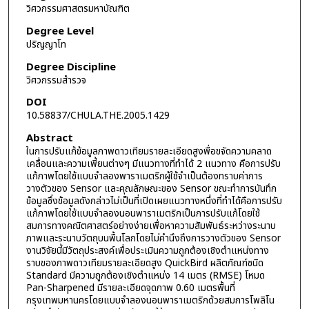
วิศวกรรมศาสตรมหาบัณฑิต
Degree Level
ปริญญาโท
Degree Discipline
วิศวกรรมสำรวจ
DOI
10.58837/CHULA.THE.2005.1429
Abstract
ในการปรับแก้ข้อมูลภาพดาวเทียมรายละเอียดสูงพื่อขจัดความคลาด
เคลื่อนและความเพี้ยนต่างๆ มีแนวทางที่ทำได้ 2 แนวทาง คือการปรับ
แก้ภาพโดยใช้แบบจำลองพาราเมตริกผู้ใช้จำเป็นต้องทราบค่าการ
วางตัวของ Sensor และคุณลักษณะของ Sensor ขณะทำการบันทึก
ข้อมูลซึ่งข้อมูลดังกล่าวไม่เป็นที่เปิดเผยแนวทางหนึ่งที่ทำได้คือการปรับ
แก้ภาพโดยใช้แบบจำลองนอนพาราเมตริกเป็นการปรับแก้โดยใช้
สมการทางคณิตศาสตร์อย่างง่ายเพื่อหาความสัมพันธ์ระหว่างระนาบ
ภาพและระนาบวัตถุบนพื้นโลกโดยไม่คำนึงถึงการวางตัวของ Sensor
งานวิจัยนี้มีวัตถุประสงค์เพื่อประเมินความถูกต้องเชิงตำแหน่งทาง
ราบของภาพดาวเทียมรายละเอียดสูง QuickBird ผลิตภัณฑ์ชนิด
Standard มีความถูกต้องเชิงตำแหน่ง 14 เมตร (RMSE) โหมด
Pan-Sharpened มีรายละเอียดจุดภาพ 0.60 เมตรพื้นที่
กรุงเทพมหานครโดยแบบจำลองนอนพาราเมตริกด้วยสมการโพลิโน