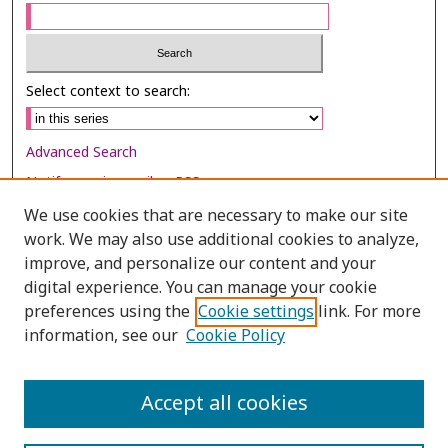
Select context to search:
Advanced Search
Notify me via email or
RSS
We use cookies that are necessary to make our site
Browse
work. We may also use additional cookies to analyze,
Collections
improve, and personalize our content and your
digital experience. You can manage your cookie
Disciplines
preferences using the
Cookie settings
link. For more
Authors
information, see our
Cookie Policy
Author Corner
Author FAQ
Accept all cookies