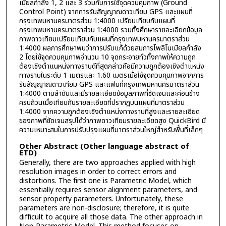
เมียลกำลัง 1, 2 และ 3 ร่วมกับการใช้จุดควบคุมภาพ (Ground
Control Point) จากการรับสัญญาณดาวเทียม GPS และแผนที่
กรุงเทพมหานครมาตรส่วน 1:4000 เปรียบเทียบกับแผนที่
กรุงเทพมหานครมาตราส่วน 1:4000 รวมทั้งศึกษารายละเอียดข้อมูล
ภาพดาวเทียมเปรียบเทียบกับแผนที่กรุงเทพมหานครมาตราส่วน
1:4000 ผลการศึกษาพบว่าการปรับแก้ด้วยสมการโพลิโนเมียลกำลัง
2 โดยใช้จุดควบคุมภาพจำนวน 10 จุดกระจายทั่วทั้งภาพให้ความถูก
ต้องเชิงตำแนหน่งทางราบดีที่สุดกล่าวคือมีความถูกต้องเชิงตำแหน่ง
ทางราบในระดับ 1 เมตรและ 1.60 เมตรเมื่อใช้จุดควบคุมภาพจากการ
รับสัญญาณดาวเทียม GPS และแฟนที่กรุงเทพมหานครมาตราส่วน
1:4000 ตามลำดับและมีรายละเอียดข้อมูลภาพที่ชัดเจนและค่อนข้าง
ครบถ้วนเมื่อเทียบกับรายละเอียดที่ปรากฎบนแผนที่มาตราส่วน
1:4000 จากความถูกต้องเชิงตำแหน่งทางราบที่สูงและรายละเอียด
ของภาพที่ชัดเจนสรุปได้ว่าภาพดาวเทียมรายละเอียดสูง QuickBird มี
ความเหมาะสมในการปรับปรุงแผนที่มาตราส่วนใหญ่สำหรับพื้นที่เล็กๆ
Other Abstract (Other language abstract of
ETD)
Generally, there are two approaches applied with high
resolution images in order to correct errors and
distortions. The first one is Parametric Model, which
essentially requires sensor alignment parameters, and
sensor property parameters. Unfortunately, these
parameters are non-disclosure; therefore, it is quite
difficult to acquire all those data. The other approach in