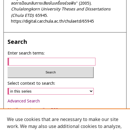
ลดการป้อนกลับทางเสียงในเครื่องช่วยฟัง" (2005).
Chulalongkorn University Theses and Dissertations
(Chula ETD)
. 65945.
https://digital.car.chula.ac.th/chulaetd/65945
Search
Enter search terms:
Select context to search:
Advanced Search
Notify me via email or
RSS
We use cookies that are necessary to make our site
Browse
work. We may also use additional cookies to analyze,