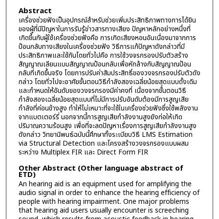
Abstract
เครื่องช่วยฟังเป็นอุปกรณ์สำหรับช่วยเพิ่มประสิทธิภาพทางการได้ยิน
ของผู้ที่มีปัญหาในการรับรู้ข่าวสารทางเสียง ปัญหาหลักอย่างหนึ่งที่
เกิดขึ้นกับผู้ใช้เครื่องช่วยฟังคือ การเกิดเสียงหอนอันเนื่องมาจากการ
ป้อนกลับทางเสียงในเครื่องช่วยฟัง วิธีการแก้ปัญหาดังกล่าวที่มี
ประสิทธิภาพและใช้กันโดยทั่วไปคือ การใช้วงจรกรองปรับตัวสร้าง
สัญญาณเลียนแบบสัญญาณป้อนกลับเพื่อหักล้างกับสัญญาณป้อน
กลับที่เกิดขึ้นจริง โดยการปรับค่าสัมประสิทธิ์ของวงจรกรองปรับตัวดัง
กล่าว โดยทั่วไปจะอาศัยขั้นตอนวิธีกำลังสองเฉลี่ยน้อยสุดแบบดั้งเดิม
และกำหนดให้อันดับของวงจรกรองมีค่าคงที่ เนื่องจากขั้นตอนวิธี
กำลังสองเฉลี่ยน้อยสุดแบบที่ไม่มีการปรับอันดับต้องมีการสูญเสีย
กำลังที่ค่อนข้างสูง ทำให้ไม่เหมาะที่จะใช้ในเครื่องช่วยฟังซึ่งใช้พลังงาน
จากแบตเตอร์รี่ นอกจากนี้การสูญเสียกำลังงานสูงยังก่อให้เกิด
ปริมาณความร้อนสูง เพื่อที่จะลดปัญหาเรื่องการสูญเสียกำลังงานสูง
ดังกล่าว วิทยานิพนธ์ฉบับนี้ศึกษาทั้งระเบียบวิธี LMS Estimation
via Structural Detection และโครงสร้างวงจรกรองแบบผสม
ระหว่าง Multiplex FIR และ Direct Form FIR
Other Abstract (Other language abstract of
ETD)
An hearing aid is an equipment used for amplifying the
audio signal in order to enhance the hearing efficiency of
people with hearing impairment. One major problems
that hearing aid users usually encounter is screeching