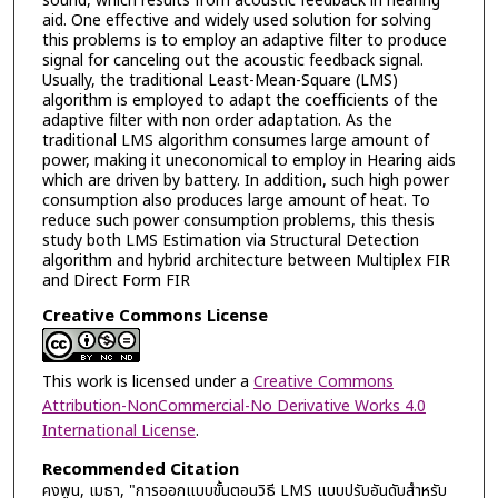
sound, which results from acoustic feedback in hearing
aid. One effective and widely used solution for solving
this problems is to employ an adaptive filter to produce
signal for canceling out the acoustic feedback signal.
Usually, the traditional Least-Mean-Square (LMS)
algorithm is employed to adapt the coefficients of the
adaptive filter with non order adaptation. As the
traditional LMS algorithm consumes large amount of
power, making it uneconomical to employ in Hearing aids
which are driven by battery. In addition, such high power
consumption also produces large amount of heat. To
reduce such power consumption problems, this thesis
study both LMS Estimation via Structural Detection
algorithm and hybrid architecture between Multiplex FIR
and Direct Form FIR
Creative Commons License
This work is licensed under a
Creative Commons
Attribution-NonCommercial-No Derivative Works 4.0
International License
.
Recommended Citation
คงพูน, เมธา, "การออกแบบขั้นตอนวิธี LMS แบบปรับอันดับสำหรับ