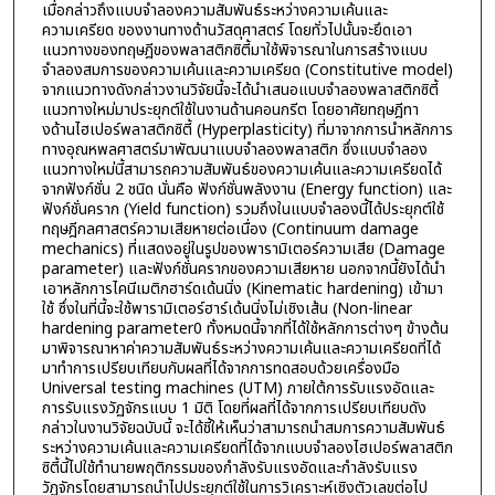
เมื่อกล่าวถึงแบบจำลองความสัมพันธ์ระหว่างความเค้นและ
ความเครียด ของงานทางด้านวัสดุศาสตร์ โดยทั่วไปนั้นจะยึดเอา
แนวทางของทฤษฎีของพลาสติกซิตี้มาใช้พิจารณาในการสร้างแบบ
จำลองสมการของความเค้นและความเครียด (Constitutive model)
จากแนวทางดังกล่าวงานวิจัยนี้จะได้นำเสนอแบบจำลองพลาสติกซิตี้
แนวทางใหม่มาประยุกต์ใช้ในงานด้านคอนกรีต โดยอาศัยทฤษฎีทา
งด้านไฮเปอร์พลาสติกซิตี้ (Hyperplasticity) ที่มาจากการนำหลักการ
ทางอุณหพลศาสตร์มาพัฒนาแบบจำลองพลาสติก ซึ่งแบบจำลอง
แนวทางใหม่นี้สามารถความสัมพันธ์ของความเค้นและความเครียดได้
จากฟังก์ชั่น 2 ชนิด นั่นคือ ฟังก์ชั่นพลังงาน (Energy function) และ
ฟังก์ชั่นคราก (Yield function) รวมถึงในแบบจำลองนี้ได้ประยุกต์ใช้
ทฤษฎีกลศาสตร์ความเสียหายต่อเนื่อง (Continuum damage
mechanics) ที่แสดงอยู่ในรูปของพารามิเตอร์ความเสีย (Damage
parameter) และฟังก์ชั่นครากของความเสียหาย นอกจากนี้ยังได้นำ
เอาหลักการไคนีเมติกฮาร์ดเด้นนิ่ง (Kinematic hardening) เข้ามา
ใช้ ซึ่งในที่นี้จะใช้พารามิเตอร์ฮาร์เด้นนิ่งไม่เชิงเส้น (Non-linear
hardening parameter0 ทั้งหมดนี้จากที่ได้ใช้หลักการต่างๆ ข้างต้น
มาพิจารณาหาค่าความสัมพันธ์ระหว่างความเค้นและความเครียดที่ได้
มาทำการเปรียบเทียบกับผลที่ได้จากการทดสอบด้วยเครื่องมือ
Universal testing machines (UTM) ภายใต้การรับแรงอัดและ
การรับแรงวัฏจักรแบบ 1 มิติ โดยที่ผลที่ได้จากการเปรียบเทียบดัง
กล่าวในงานวิจัยฉบับนี้ จะได้ชี้ให้เห็นว่าสามารถนำสมการความสัมพันธ์
ระหว่างความเค้นและความเครียดที่ได้จากแบบจำลองไฮเปอร์พลาสติก
ซิตี้นี้ไปใช้ทำนายพฤติกรรมของกำลังรับแรงอัดและกำลังรับแรง
วัฏจักรโดยสามารถนำไปประยุกต์ใช้ในการวิเคราะห์เชิงตัวเลขต่อไป