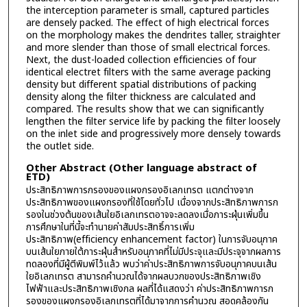
the interception parameter is small, captured particles
are densely packed. The effect of high electrical forces
on the morphology makes the dendrites taller, straighter
and more slender than those of small electrical forces.
Next, the dust-loaded collection efficiencies of four
identical electret filters with the same average packing
density but different spatial distributions of packing
density along the filter thickness are calculated and
compared. The results show that we can significantly
lengthen the filter service life by packing the filter loosely
on the inlet side and progressively more densely towards
the outlet side.
Other Abstract (Other language abstract of
ETD)
ประสิทธิภาพการกรองของแผงกรองอิเลกเทรต แตกต่างจาก
ประสิทธิภาพของแผงกรองที่ใช้โดยทั่วไป เนื่องจากประสิทธิภาพการก
รองในช่วงต้นของเส้นใยอิเลกเทรตอาจจะลดลงเมื่อภาระฝุ่นเพิ่มขึ้น
การศึกษาในที่นี้จะทำนายค่าสัมประสิทธิ์การเพิ่ม
ประสิทธิภาพ(efficiency enhancement factor) ในการจับอนุภาค
บนเส้นใยภายใต้ภาระฝุ่นสำหรับอนุภาคที่ไม่มีประจุและมีประจุจากผลการ
ทดลองที่มีผู้ตีพิมพ์ไว้แล้ว พบว่าค่าประสิทธิภาพการจับอนุภาคบนเส้น
ใยอิเลกเทรต สามารถคำนวณได้จากผลบวกของประสิทธิภาพเชิง
ไฟฟ้าและประสิทธิภาพเชิงกล ผลที่ได้แสดงว่า ค่าประสิทธิภาพการก
รองของแผงกรองอิเลกเทรตที่ได้มาจากการคำนวณ สอดคล้องกัน