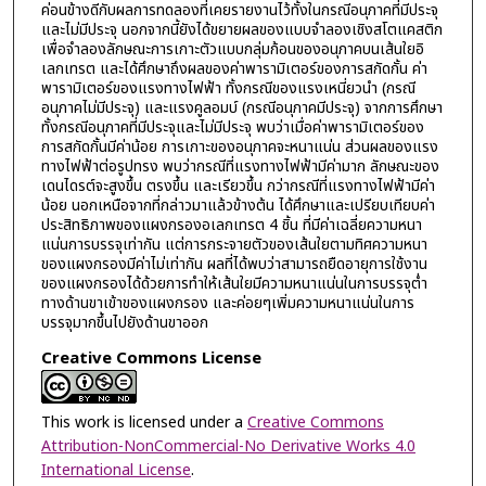
ค่อนข้างดีกับผลการทดลองที่เคยรายงานไว้ทั้งในกรณีอนุภาคที่มีประจุ
และไม่มีประจุ นอกจากนี้ยังได้ขยายผลของแบบจำลองเชิงสโตแคสติก
เพื่อจำลองลักษณะการเกาะตัวแบบกลุ่มก้อนของอนุภาคบนเส้นใยอิ
เลกเทรต และได้ศึกษาถึงผลของค่าพารามิเตอร์ของการสกัดกั้น ค่า
พารามิเตอร์ของแรงทางไฟฟ้า ทั้งกรณีของแรงเหนี่ยวนำ (กรณี
อนุภาคไม่มีประจุ) และแรงคูลอมบ์ (กรณีอนุภาคมีประจุ) จากการศึกษา
ทั้งกรณีอนุภาคที่มีประจุและไม่มีประจุ พบว่าเมื่อค่าพารามิเตอร์ของ
การสกัดกั้นมีค่าน้อย การเกาะของอนุภาคจะหนาแน่น ส่วนผลของแรง
ทางไฟฟ้าต่อรูปทรง พบว่ากรณีที่แรงทางไฟฟ้ามีค่ามาก ลักษณะของ
เดนไดรต์จะสูงขึ้น ตรงขึ้น และเรียวขึ้น กว่ากรณีที่แรงทางไฟฟ้ามีค่า
น้อย นอกเหนือจากที่กล่าวมาแล้วข้างต้น ได้ศึกษาและเปรียบเทียบค่า
ประสิทธิภาพของแผงกรองอเลกเทรต 4 ชิ้น ที่มีค่าเฉลี่ยความหนา
แน่นการบรรจุเท่ากัน แต่การกระจายตัวของเส้นใยตามทิศความหนา
ของแผงกรองมีค่าไม่เท่ากัน ผลที่ได้พบว่าสามารถยืดอายุการใช้งาน
ของแผงกรองได้ด้วยการทำให้เส้นใยมีความหนาแน่นในการบรรจุต่ำ
ทางด้านขาเข้าของแผงกรอง และค่อยๆเพิ่มความหนาแน่นในการ
บรรจุมากขึ้นไปยังด้านขาออก
Creative Commons License
This work is licensed under a
Creative Commons
Attribution-NonCommercial-No Derivative Works 4.0
International License
.