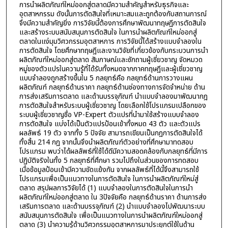
การนำผลิตภัณฑ์ใหม่ออกสู่ตลาดมีความสำคัญสำหรับธุรกิจและ
อุตสาหกรรม ดังนั้นการตัดสินใจที่เหมาะสมและถูกต้องกับสถานการณ์
จึงมีความสำคัญยิ่ง การวิจัยนี้ต้องการศึกษาพัฒนาทฤษฎีการตัดสินใจ
และสร้างระบบสนับสนุนการตัดสินใจ ในการนำผลิตภัณฑ์ใหม่ออกสู่
ตลาดในแง่มุมวิศวกรรมอุตสาหการ การวิจัยนี้ได้สร้างแบบจำลองใน
การตัดสินใจ โดยศึกษาทฤษฎีและงานวิจัยที่เกี่ยวข้องกับกระบวนการนำ
ผลิตภัณฑ์ใหม่ออกสู่ตลาด สัมภาษณ์และซักถามผู้เชี่ยวชาญ จัดหมวด
หมู่ของตัวแปรในความรู้ที่ได้รับทั้งหมดจากภาคทฤษฎีและผู้เชี่ยวชาญ
แบบจำลองถูกสร้างขึ้นใน 5 กลยุทธ์คือ กลยุทธ์ด้านการวางแผน
ผลิตภัณฑ์ กลยุทธ์ด้านราคา กลยุทธ์ด้านช่องทางการจัดจำหน่าย ด้าน
การส่งเสริมการตลาด และด้านบรรจุภัณฑ์ นำแบบจำลองมาพัฒนากฎ
การตัดสินใจสำหรับระบบผู้เชี่ยวชาญ โดยเลือกใช้โปรแกรมเปลือกของ
ระบบผู้เชี่ยวชาญชื่อ VP-Expert ตัวแปรที่นำมาใช้สร้างแบบจำลอง
การตัดสินใจ แบ่งได้เป็นตัวแปรป้อนเข้าทั้งหมด 43 ตัว และตัวแปร
ผลลัพธ์ 19 ตัว จากทั้ง 5 ปัจจัย สามารถเขียนเป็นกฎการตัดสินใจได้
ทั้งสิ้น 214 กฎ จากนั้นจึงนำผลิตภัณฑ์ตัวอย่างที่ศึกษามาทดสอบ
โปรแกรม พบว่าได้ผลลัพธ์ที่ใช้ได้ดีมีความสอดคล้องกับกลยุทธ์ที่มีการ
ปฏิบัติจริงในทั้ง 5 กลยุทธ์ที่ศึกษา รวมไปถึงในส่วนของการทดสอบ
เมื่อข้อมูลป้อนเข้ามีความขัดแย้งกัน จากผลลัพธ์ที่ได้นี้จึงสามารถใช้
โปรแกรมเพื่อเป็นแนวทางในการตัดสินใจ ในการนำผลิตภัณฑ์ใหม่สู่
ตลาด สรุปผลการวิจัยได้ (1) แบบจำลองในการตัดสินใจในการนำ
ผลิตภัณฑ์ใหม่ออกสู่ตลาด ใน 3ปัจจัยคือ กลยุทธ์ด้านราคา ด้านการส่ง
เสริมการตลาด และด้านบรรจุภัณฑ์ (2) นำแบบจำลองไปพัฒนาระบบ
สนับสนุนการตัดสินใจ เพื่อเป็นแนวทางในการนำผลิตภัณฑ์ใหม่ออกสู่
ตลาด (3) นำความรู้ด้านวิศวกรรมอุตสาหการมาประยุกต์ใช้ในด้าน