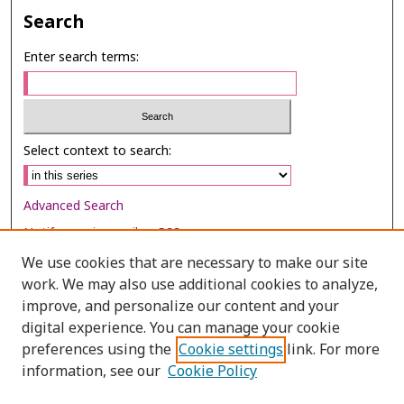
Search
Enter search terms:
Select context to search:
Advanced Search
Notify me via email or
RSS
We use cookies that are necessary to make our site
Browse
work. We may also use additional cookies to analyze,
Collections
improve, and personalize our content and your
digital experience. You can manage your cookie
Disciplines
preferences using the
Cookie settings
link. For more
Authors
information, see our
Cookie Policy
Author Corner