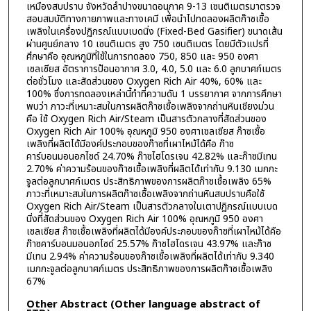
เหมืองสบปราบ จังหวัดลำปางขนาดอนุภาค 9-13 เซนติเมตรมาตรวจ
สอบสมบัติทางกายภาพและทางเคมี เพื่อนำไปทดลองผลิตก๊าซเชื้อ
เพลิงในเครื่องปฏิกรณ์แบบเบดนิ่ง (Fixed-Bed Gasifier) ขนาดเส้น
ผ่านศูนย์กลาง 10 เซนติเมตร สูง 750 เซนติเมตร โดยมีตัวแปรที่
ศึกษาคือ อุณหภูมิที่ใช้ในการทดลอง 750, 850 และ 950 องศา
เซลเซียส อัตราการป้อนอากาศ 3.0, 4.0, 5.0 และ 6.0 ลูกบาศก์เมตร
ต่อชั่วโมง และสัดส่วนของ Oxygen Rich Air 40%, 60% และ
100% ซึ่งการทดลองเหล่านี้ทำที่ความดัน 1 บรรยากาศ จากการศึกษา
พบว่า ภาวะที่เหมาะสมในการผลิตก๊าซเชื้อเพลิงจากถ่านหินเชียงม่วน
คือ ใช้ Oxygen Rich Air/Steam เป็นสารตัวกลางที่สัดส่วนของ
Oxygen Rich Air 100% อุณหภูมิ 950 องศาเซลเซียส ก๊าซเชื้อ
เพลิงที่ผลิตได้มีองค์ประกอบของก๊าซที่เผาไหม้ได้คือ ก๊าซ
คาร์บอนมอนอกไซด์ 24.70% ก๊าซไฮโดรเจน 42.82% และก๊าซมีเทน
2.70% ค่าความร้อนของก๊าซเชื้อเพลิงที่ผลิตได้เท่ากับ 9.130 เมกกะ
จูลต่อลูกบาศก์เมตร ประสิทธิภาพของการผลิตก๊าซเชื้อเพลิง 65%
ภาวะที่เหมาะสมในการผลิตก๊าซเชื้อเพลิงจากถ่านหินสบปราบคือใช้
Oxygen Rich Air/Steam เป็นสารตัวกลางในเตาปฏิกรณ์แบบเบด
นิ่งที่สัดส่วนของ Oxygen Rich Air 100% อุณหภูมิ 950 องศา
เซลเซียส ก๊าซเชื้อเพลิงที่ผลิตได้มีองค์ประกอบของก๊าซที่เผาไหม้ได้คือ
ก๊าซคาร์บอนมอนอกไซด์ 25.57% ก๊าซไฮโดรเจน 43.97% และก๊าซ
มีเทน 2.94% ค่าความร้อนของก๊าซเชื้อเพลิงที่ผลิตได้เท่ากับ 9.340
เมกกะจูลต่อลูกบาศก์เมตร ประสิทธิภาพของการผลิตก๊าซเชื้อเพลิง
67%
Other Abstract (Other language abstract of