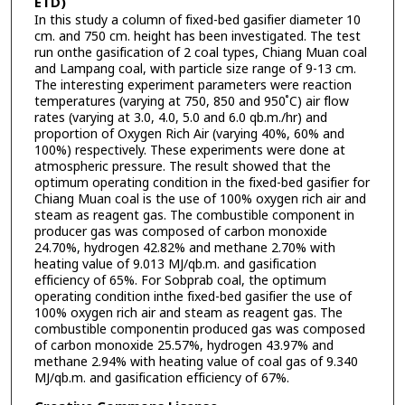
ETD)
In this study a column of fixed-bed gasifier diameter 10
cm. and 750 cm. height has been investigated. The test
run onthe gasification of 2 coal types, Chiang Muan coal
and Lampang coal, with particle size range of 9-13 cm.
The interesting experiment parameters were reaction
temperatures (varying at 750, 850 and 950 ํC) air flow
rates (varying at 3.0, 4.0, 5.0 and 6.0 qb.m./hr) and
proportion of Oxygen Rich Air (varying 40%, 60% and
100%) respectively. These experiments were done at
atmospheric pressure. The result showed that the
optimum operating condition in the fixed-bed gasifier for
Chiang Muan coal is the use of 100% oxygen rich air and
steam as reagent gas. The combustible component in
producer gas was composed of carbon monoxide
24.70%, hydrogen 42.82% and methane 2.70% with
heating value of 9.013 MJ/qb.m. and gasification
efficiency of 65%. For Sobprab coal, the optimum
operating condition inthe fixed-bed gasifier the use of
100% oxygen rich air and steam as reagent gas. The
combustible componentin produced gas was composed
of carbon monoxide 25.57%, hydrogen 43.97% and
methane 2.94% with heating value of coal gas of 9.340
MJ/qb.m. and gasification efficiency of 67%.