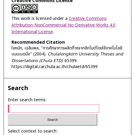
Creative Commons License
This work is licensed under a
Creative Commons
Attribution-NonCommercial-No Derivative Works 4.0
International License
.
Recommended Citation
ใจหนัก, เฉลิมพล, "การศึกษาการผลิตก๊าซจากลิกไนต์โดยใช้เทคโนโลยี
แบบเบดนิ่ง" (2004).
Chulalongkorn University Theses and
Dissertations (Chula ETD)
. 65399.
https://digital.car.chula.ac.th/chulaetd/65399
Search
Enter search terms:
Select context to search: