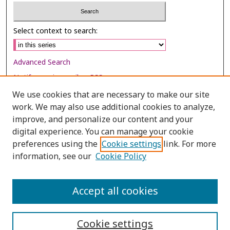
Select context to search:
Advanced Search
Notify me via email or
RSS
We use cookies that are necessary to make our site
Browse
work. We may also use additional cookies to analyze,
Collections
improve, and personalize our content and your
digital experience. You can manage your cookie
Disciplines
preferences using the
Cookie settings
link. For more
Authors
information, see our
Cookie Policy
Author Corner
Author FAQ
Accept all cookies
Cookie settings