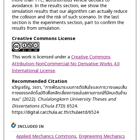
more than TTC, autonomous vehicle decides to
avoidance. In the results section, we show the
simulation results that our algorithm can actually reduce
the collision and the risk of such scenario. In the last
section is the experiments section, part to confirm the
results from simulation.
Creative Commons License
This work is licensed under a
Creative Commons
Attribution-NonCommercial-No Derivative Works 4.0
International License
.
Recommended Citation
ขวัญเจริญ, วรดา, "การพัฒนาระบบการตัดสินใจและการวางแผนเส้น
ทางของรถอัตโนมัติเพื่อหลีกเลี่ยงการชนในสถานการณ์ที่มีคนเดินข้าม
ถนน" (2022).
Chulalongkorn University Theses and
Dissertations (Chula ETD)
. 6524.
https://digital.car.chula.ac.th/chulaetd/6524
INCLUDED IN
Applied Mechanics Commons
,
Engineering Mechanics