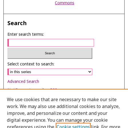
Commons
Search
Enter search terms:
Select context to search:
Advanced Search
Notify me via email or
RSS
We use cookies that are necessary to make our site
Browse
work. We may also use additional cookies to analyze,
Collections
improve, and personalize our content and your
digital experience. You can manage your cookie
Disciplines
preferences using the
Cookie settings
link. For more