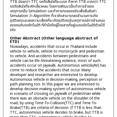
TTB น้อยกว่า TTC รถตัดสินใจที่จะเบรค ถ้าหาก TTB มากกว่า TTC
รถตัดสินใจที่จะหักเลี้ยวหลบ โดยการพัฒนานี้จะทำการจำลอง
เหตุการณ์ใน Simulation และทำการทดลองจริงเพื่อยืนยันค่า
Simulation ว่า Algorithm ที่เราคิดสามารถลดจำนวนการเกิด
อุบัติเหตุและลดความเสี่ยงที่จะเกิดอุบัติเหตุในเหตุการณ์การข้ามถนน
ของคนกับรถอัตโนมัติ ที่คำนึงถึงผู้โดยสารที่อยู่บนรถอัตโนมัติด้วยได้
จริง
Other Abstract (Other language abstract of
ETD)
Nowadays, accidents that occur in Thailand include
vehicle to vehicle, vehicle to motorcycle and pedestrian
to vehicle. And accidents between pedestrians and
vehicle can be life-threatening violence, most of such
accidents occur on Jaywalk. Autonomous vehicle(AV) has
come to reduce the accidents that occur. Many
developer and researcher are interested to develop
Autonomous vehicle in decision-making, perception or
path planning too. In this paper we are interested to
develop decision-making system of autonomous vehicle
in scenario of crossing on jaywalk of pedestrian while
there was an obstacle vehicle on the shoulder of the
road, by using Time-To-Collision(TTC) and Time-To-
Brake(TTB) are criteria of decision. If TTB is less than
TTC, autonomous vehicle decides to brake, but TTB is