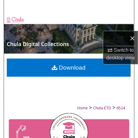
Search
Browse Collections
My Account
×
Switch to
About
desktop
view
Digital Commons Network™
Download
>
>
Home
Chula-ETD
6524