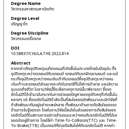
Degree Name
วิศวกรรมศาสตรมหาบัณฑิต
Degree Level
ปริญญาโท
Degree Discipline
วิศวกรรมเครื่องกล
DOI
10.58837/CHULA.THE.2022.814
Abstract
หากกล่าวถึงอุบัติเหตุบนท้องถนนที่เกิดขึ้นในประเทศไทยในปัจจุบัน ทั้ง
อุบัติเหตุระหว่างรถยนต์กับรถยนต์ รถยนต์กับรถจักรยานยนต์ และแม้
กระทั่งอุบัติเหตุระหว่างคนเดินเท้ากับรถยนต์ซึ่งอุบัติเหตุระหว่างคน
เดินเท้าและรถยนต์ส่วนมากจะเกิดในกรณีที่ไม่ใช่ทางม้าลาย และมีความ
รุนแรงถึงชีวิต ในงานวิจัยนี้จึงเลือกเหตุการณ์นี้มาพิจารณา ซึ่งรถ
อัตโนมัติได้เข้ามามีบทบาทในการช่วยลดปัญหาของอุบัติเหตุที่เกิดขึ้นใน
หลายๆ แง่ ซึ่งรถอัตโนมัติกำลังเป็นที่สนใจของนักพัฒนาและนักวิจัยที่
กำลังพัฒนากันอยู่อย่างแพร่หลาย ทั้งพัฒนาด้านการตัดสินใจของรถ
ด้านการรับรู้ของรถ โดยในงานวิจัยนี้สนใจในส่วนของการตัดสินใจของ
รถอัตโนมัติในสถานการณ์การข้ามถนนระหว่างคนกับรถอัตโนมัติที่มีรถ
จอดบังอยู่ข้างทาง โดยใช้ค่า Time-To-Collision(TTC) และ Time-
To-Brake(TTB) เป็นเกณฑ์ที่ช่วยตัดสินใจให้กับรถอัตโนมัติ หากค่า