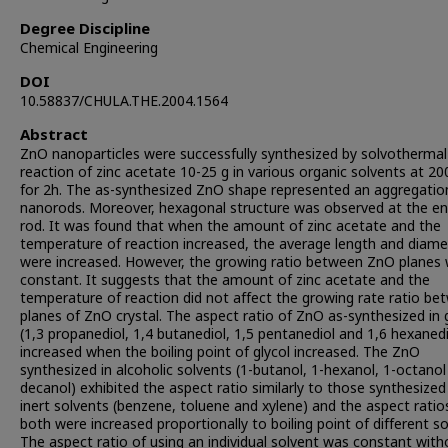
Degree Discipline
Chemical Engineering
DOI
10.58837/CHULA.THE.2004.1564
Abstract
ZnO nanoparticles were successfully synthesized by solvothermal
reaction of zinc acetate 10-25 g in various organic solvents at 20
for 2h. The as-synthesized ZnO shape represented an aggregatio
nanorods. Moreover, hexagonal structure was observed at the en
rod. It was found that when the amount of zinc acetate and the
temperature of reaction increased, the average length and diame
were increased. However, the growing ratio between ZnO planes
constant. It suggests that the amount of zinc acetate and the
temperature of reaction did not affect the growing rate ratio be
planes of ZnO crystal. The aspect ratio of ZnO as-synthesized in 
(1,3 propanediol, 1,4 butanediol, 1,5 pentanediol and 1,6 hexanedi
increased when the boiling point of glycol increased. The ZnO
synthesized in alcoholic solvents (1-butanol, 1-hexanol, 1-octanol
decanol) exhibited the aspect ratio similarly to those synthesized
inert solvents (benzene, toluene and xylene) and the aspect ratio
both were increased proportionally to boiling point of different so
The aspect ratio of using an individual solvent was constant with