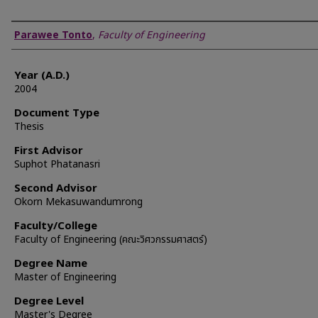
Author
Parawee Tonto
,
Faculty of Engineering
Year (A.D.)
2004
Document Type
Thesis
First Advisor
Suphot Phatanasri
Second Advisor
Okorn Mekasuwandumrong
Faculty/College
Faculty of Engineering (คณะวิศวกรรมศาสตร์)
Degree Name
Master of Engineering
Degree Level
Master's Degree