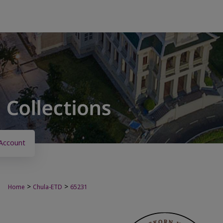
Account
>
>
Home
Chula-ETD
65231