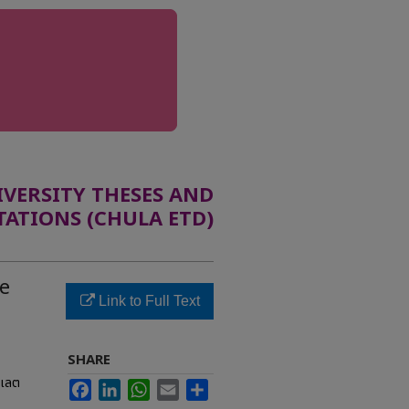
ERSITY THESES AND
TATIONS (CHULA ETD)
pe
Link to Full Text
SHARE
อเลต
Facebook
LinkedIn
WhatsApp
Email
Share