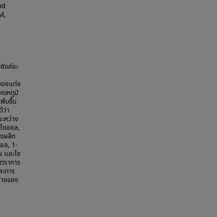
nd
M,
ซิงค์อะ
ยของแท่ง
ุณหภูมิ
ิ่มขึ้น
้ว่า
ระหว่าง
นไดออล,
งผลึก
นอล, 1-
น และไซ
อัตราการ
และการ
้างของ