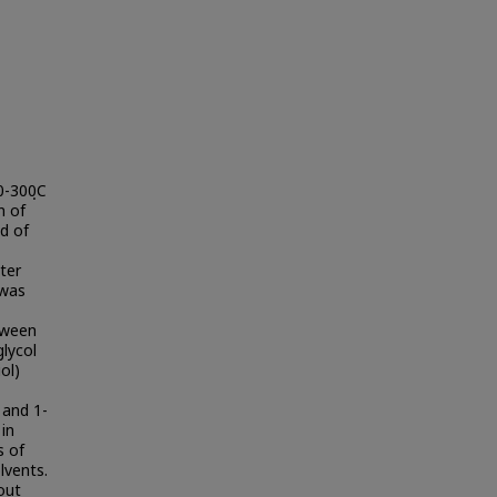
0-300ฺC
n of
d of
ter
 was
tween
glycol
ol)
 and 1-
 in
s of
lvents.
out