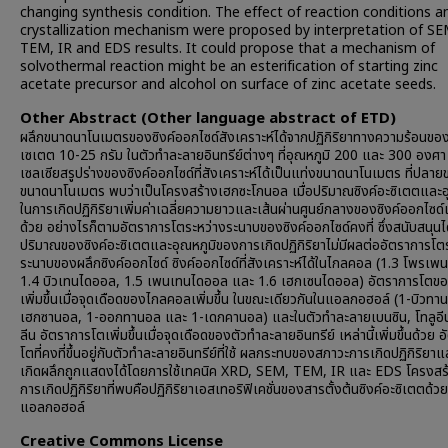
changing synthesis condition. The effect of reaction conditions a
crystallization mechanism were proposed by interpretation of SE
TEM, IR and EDS results. It could propose that a mechanism of
solvothermal reaction might be an esterification of starting zinc
acetate precursor and alcohol on surface of zinc acetate seeds.
Other Abstract (Other language abstract of ETD)
ผลึกขนาดนาโนเมตรของซิงค์ออกไซด์สังเคราะห์ได้จากปฏิกิริยาทางความร้อนของ
เซเตต 10-25 กรัม ในตัวทำละลายอินทรีย์ต่างๆ ที่อุณหภูมิ 200 และ 300 องศา
เซลเซียสรูปร่างของซิงค์ออกไซด์ที่สังเคราะห์ได้เป็นแท่งขนาดนาโนเมตร ที่ปลา
ขนาดนาโนเมตร พบว่าเป็นโครงสร้างเฮกซะโกนอล เมื่อปริมาณซิงค์อะซิเตตและอ
ในการเกิดปฏิกิริยาเพิ่มค่าเฉลี่ยความยาวและเส้นผ่านศูนย์กลางของซิงค์ออกไซด์เพ
ด้วย อย่างไรก็ตามอัตราการโตระหว่างระนาบของซิงค์ออกไซด์คงที่ ซึ่งสนับสนุนได
ปริมาณของซิงค์อะซิเตตและอุณหภูมิของการเกิดปฏิกิริยาไม่มีผลต่ออัตราการโต
ระนาบของผลึกซิงค์ออกไซด์ ซิงค์ออกไซด์ที่สังเคราะห์ได้ในไกลคอล (1.3 โพรเพ
1.4 บิวเทนไดออล, 1.5 เพนเทนไดออล และ 1.6 เฮกเซนไดออล) อัตราการโตขอ
เพิ่มขึ้นเมื่อจุดเดือดของไกลคอลเพิ่มขึ้น ในขณะเดียวกันในแอลกอฮอล์ (1-บิวทา
เฮกซานอล, 1-ออกทานอล และ 1-เดกคานอล) และในตัวทำละลายเบนซิน, โทลูอี
ลีน อัตราการโตเพิ่มขึ้นเมื่อจุดเดือดของตัวทำละลายอินทรีย์ เหล่านี้เพิ่มขึ้นด้วย 
โตที่คงที่ขึ้นอยู่กับตัวทำละลายอินทรีย์ที่ใช้ ผลกระทบของสภาวะการเกิดปฏิกิริยา
เกิดผลึกถูกแสดงได้โดยการใช้เทคนิค XRD, SEM, TEM, IR และ EDS โครงสร
การเกิดปฏิกิริยาที่พบคือปฏิกิริยาเอสเทอริฟิเคชั่นของสารตั้งต้นซิงค์อะซิเตตด้วย
แอลกอฮอล์
Creative Commons License