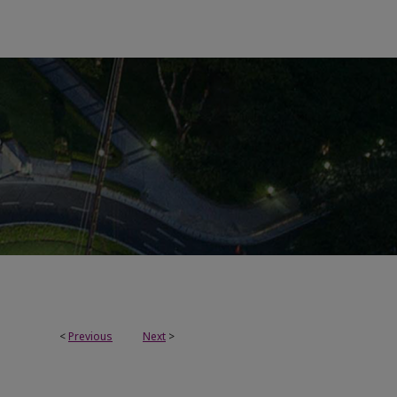
<
Previous
Next
>