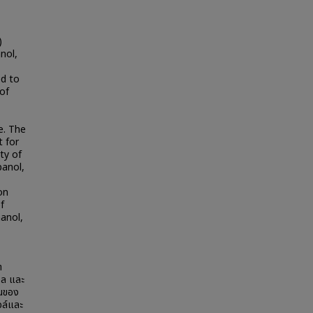
)
nol,
ed to
of
e. The
t for
ty of
panol,
on
f
anol,
า
อล และ
้นของ
อล์และ