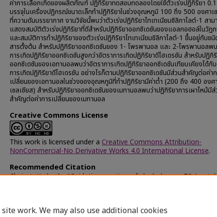
ค่าการเลือกเกิดของผลิตภัณฑ์ ปฏิกิริยาทดสอบทดลองโดยใช้ตัวเร่งปฏิกิริยา 0.1
บรรจุในเครื่องปฏิกรณ์ขนาดเล็กทำปฏิกิริยาในช่วงอุณหภูมิ 100 ถึง 500 องศาเ
ที่ความดันบรรยากาศ งานวิจัยนี้พบว่าตัวเร่งปฏิกิริยาไทเทเนียมซิลิกาไลต์-1 สา
แสดงสมบัติตัวเร่งปฏิกิริยาที่ดีสำหรับปฏิกิริยาออกซิเดชันของแอลกอฮอล์ในวัฎภ
และสมบัติการทำปฏิกิริยาของตัวเร่งปฏิกิริยาไทเทเนียมซิลิกาไลต์-1 ขึ้นอยู่กับชน
สารตั้งต้น สำหรับปฏิกิริยาออกซิเดชันของ 1- โพรพานอล และ 2-โพรพานอลพบ
การเกิดปฏิกิริยาออกซิเดชันสูงกว่าอัตราการเกิดปฏิกิริยาดีไฮเดรชัน สำหรับปฏิกิร
ออกซิเดชันของเอทานอลพบว่าอัตราการเกิดปฏิกิริยาออกซิเดชันเทียบเคียงได้กับ
การเกิดปฏิกิริยาดีไฮเดรชัน อย่างไรก็ตามปฏิกิริยาออกซิเดชันมีส่วนสำคัญต่อค่า
เปลี่ยนของเอทานอลในช่วงของอุณหภูมิที่ทำปฏิกิริยามีค่าต่ำ (200 ถึง 400 องศ
เซลเซียส) สำหรับปฏิกิริยาออกซิเดชันของเมทานอลพบว่าปฏิกิริยาการเผาไหม้มีส
สำคัญต่อค่าการเปลี่ยนของเมทานอล
Creative Commons License
This work is licensed under a
Creative Commons Attribution-
NonCommercial-No Derivative Works 4.0 International License
.
Recommended Citation
Chairat, Kedsuda, "Oxidation reaction of alcohols over TS-1 catal
(2004).
Chulalongkorn University Theses and Dissertations (Chu
ETD)
. 65219.
https://digital.car.chula.ac.th/chulaetd/65219
 site work. We may also use additional cookies