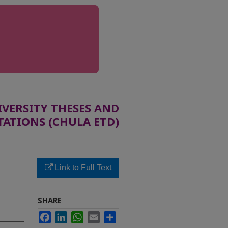
ERSITY THESES AND
TATIONS (CHULA ETD)
Link to Full Text
SHARE
Facebook
LinkedIn
WhatsApp
Email
Share