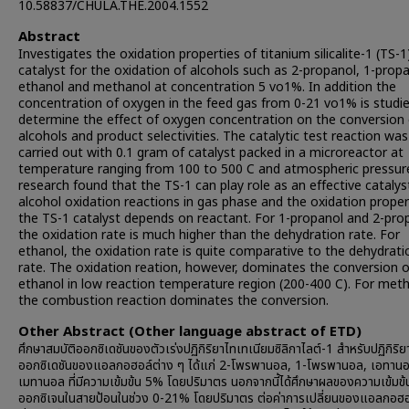
10.58837/CHULA.THE.2004.1552
Abstract
Investigates the oxidation properties of titanium silicalite-1 (TS-1
catalyst for the oxidation of alcohols such as 2-propanol, 1-propa
ethanol and methanol at concentration 5 vo1%. In addition the
concentration of oxygen in the feed gas from 0-21 vo1% is studi
determine the effect of oxygen concentration on the conversion 
alcohols and product selectivities. The catalytic test reaction was
carried out with 0.1 gram of catalyst packed in a microreactor at
temperature ranging from 100 to 500 C and atmospheric pressur
research found that the TS-1 can play role as an effective catalys
alcohol oxidation reactions in gas phase and the oxidation proper
the TS-1 catalyst depends on reactant. For 1-propanol and 2-pro
the oxidation rate is much higher than the dehydration rate. For
ethanol, the oxidation rate is quite comparative to the dehydrati
rate. The oxidation reation, however, dominates the conversion o
ethanol in low reaction temperature region (200-400 C). For meth
the combustion reaction dominates the conversion.
Other Abstract (Other language abstract of ETD)
ศึกษาสมบัติออกซิเดชันของตัวเร่งปฏิกิริยาไทเทเนียมซิลิกาไลต์-1 สำหรับปฏิกิริย
ออกซิเดชันของแอลกอฮอล์ต่าง ๆ ได้แก่ 2-โพรพานอล, 1-โพรพานอล, เอทาน
เมทานอล ที่มีความเข้มข้น 5% โดยปริมาตร นอกจากนี้ได้ศึกษาผลของความเข้มข
ออกซิเจนในสายป้อนในช่วง 0-21% โดยปริมาตร ต่อค่าการเปลี่ยนของแอลกอฮ