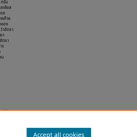
 กรัม
ซลเซียส
มารถ
าคก๊าซ
ิดของ
ว่าอัตรา
ิยา
อัตรา
การ
า
่วน
yst"
la
Accept all cookies