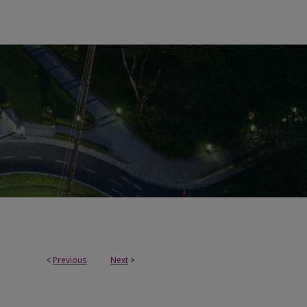
<
Previous
Next
>