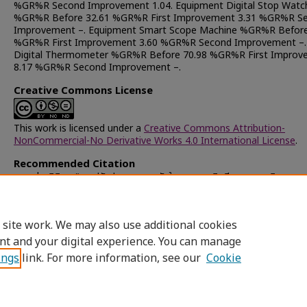
%GR%R Second Improvement 1.04. Equipment Digital Stop Watc
%GR%R Before 32.61 %GR%R First Improvement 3.31 %GR%R S
Improvement –. Equipment Smart Scope Machine %GR%R Before
%GR%R First Improvement 3.60 %GR%R Second Improvement –.
Digital Thermometer %GR%R Before 70.98 %GR%R First Improv
8.17 %GR%R Second Improvement –.
Creative Commons License
This work is licensed under a
Creative Commons Attribution-
NonCommercial-No Derivative Works 4.0 International License
.
Recommended Citation
เพชรรุ่ง, วินิตา, "การปรับปรุงระบบการวัดในสายการผลิตซีลของการผลิตวงจร
(2003).
Chulalongkorn University Theses and Dissertations (Chu
ETD)
. 65168.
https://digital.car.chula.ac.th/chulaetd/65168
 site work. We may also use additional cookies
nt and your digital experience. You can manage
ings
link. For more information, see our
Cookie
Home
|
About
|
FAQ
|
My Account
|
Access