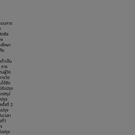
ระบบการ
พ
ิตซีล
อง
ะศึกษา
คือ
ต่ำเป็น
อ การ
นผู้วัด
การวัด
ได้จัด
ปรับปรุง
รถสรุป
บปรุง
้งที่ 2
บปรุง
จับเวลา
ที่1
าร
ับปรุง