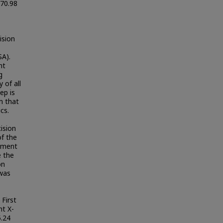
 70.98
ision
A).
nt
g
 of all
ep is
m that
cs.
ision
of the
ipment
e the
on
 was
First
t X-
.24