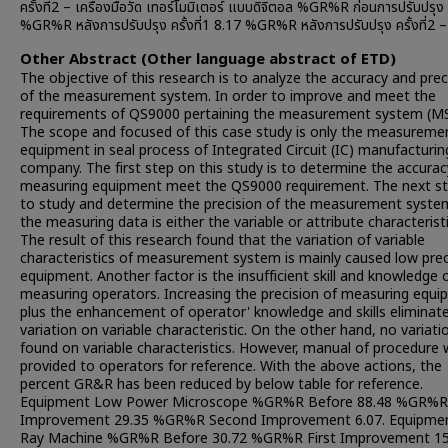
ครั้งที่2 – เครื่องมือวัด เทอร์โมมิเตอร์ แบบดิจิตอล %GR%R ก่อนการปรับปรุง
%GR%R หลังการปรับปรุง ครั้งที่1 8.17 %GR%R หลังการปรับปรุง ครั้งที่2 –
Other Abstract (Other language abstract of ETD)
The objective of this research is to analyze the accuracy and prec
of the measurement system. In order to improve and meet the
requirements of QS9000 pertaining the measurement system (MS
The scope and focused of this case study is only the measureme
equipment in seal process of Integrated Circuit (IC) manufacturin
company. The first step on this study is to determine the accuracy
measuring equipment meet the QS9000 requirement. The next st
to study and determine the precision of the measurement syste
the measuring data is either the variable or attribute characteristi
The result of this research found that the variation of variable
characteristics of measurement system is mainly caused low prec
equipment. Another factor is the insufficient skill and knowledge 
measuring operators. Increasing the precision of measuring equ
plus the enhancement of operator' knowledge and skills eliminat
variation on variable characteristic. On the other hand, no variati
found on variable characteristics. However, manual of procedure
provided to operators for reference. With the above actions, the
percent GR&R has been reduced by below table for reference.
Equipment Low Power Microscope %GR%R Before 88.48 %GR%R 
Improvement 29.35 %GR%R Second Improvement 6.07. Equipmen
Ray Machine %GR%R Before 30.72 %GR%R First Improvement 15