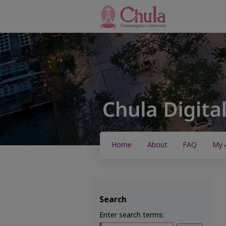
Home
About
FAQ
My 
Search
Enter search terms: