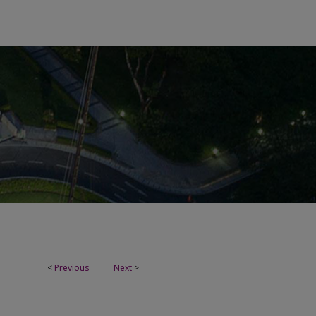
<
Previous
Next
>