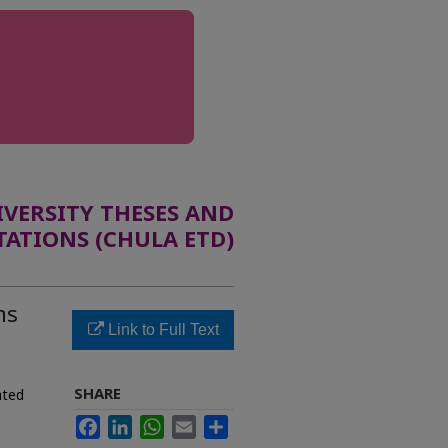
ERSITY THESES AND
TATIONS (CHULA ETD)
าร
Link to Full Text
SHARE
ated
Facebook
LinkedIn
WhatsApp
Email
Share