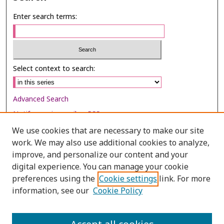
Enter search terms:
Select context to search:
Advanced Search
Notify me via email or
RSS
We use cookies that are necessary to make our site
Browse
work. We may also use additional cookies to analyze,
Collections
improve, and personalize our content and your
digital experience. You can manage your cookie
Disciplines
preferences using the
Cookie settings
link. For more
Authors
information, see our
Cookie Policy
Author Corner
Author FAQ