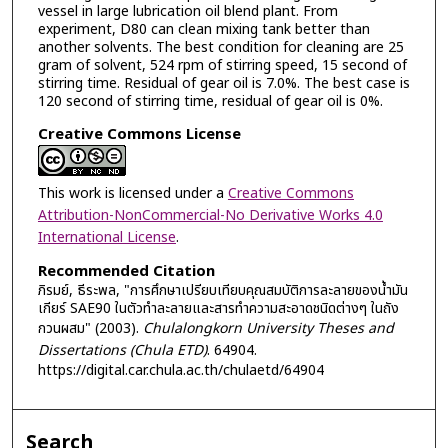
vessel in large lubrication oil blend plant. From
experiment, D80 can clean mixing tank better than
another solvents. The best condition for cleaning are 25
gram of solvent, 524 rpm of stirring speed, 15 second of
stirring time. Residual of gear oil is 7.0%. The best case is
120 second of stirring time, residual of gear oil is 0%.
Creative Commons License
This work is licensed under a
Creative Commons
Attribution-NonCommercial-No Derivative Works 4.0
International License
.
Recommended Citation
ภิรมย์, ธีระพล, "การศึกษาเปรียบเทียบคุณสมบัติการละลายของน้ำมัน
เกียร์ SAE90 ในตัวทำละลายและสารทำความสะอาดชนิดต่างๆ ในถัง
กวนผสม" (2003).
Chulalongkorn University Theses and
Dissertations (Chula ETD)
. 64904.
https://digital.car.chula.ac.th/chulaetd/64904
Search