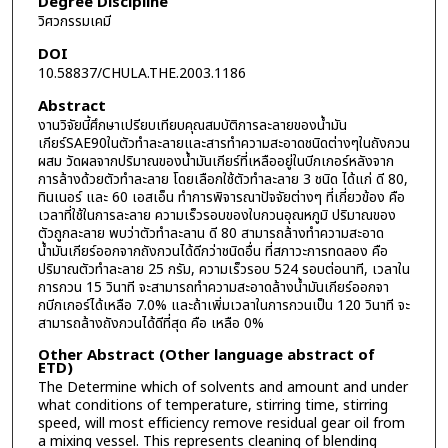
Degree Discipline
วิศวกรรมเคมี
DOI
10.58837/CHULA.THE.2003.1186
Abstract
งานวิจัยนี้ศึกษาเปรียบเทียบคุณสมบัติการละลายของน้ำมัน
เกียร์SAE90ในตัวทำละลายและสารทำความสะอาดชนิดต่างๆในถังกวน
ผสม วัดผลจากปริมาณของน้ำมันเกียร์ที่เหลืออยู่ในบีกเกอร์หลังจาก
การล้างด้วยตัวทำละลาย โดยเลือกใช้ตัวทำละลาย 3 ชนิด ได้แก่ ดี 80,
ทินเนอร์ และ 60 เอสเอ็น ทำการพิจารณาปัจจัยต่างๆ ที่เกี่ยวข้อง คือ
เวลาที่ใช้ในการละลาย ความเร็วรอบของใบกวนอุณหภูมิ ปริมาณของ
ตัวถูกละลาย พบว่าตัวทำละลาน ดี 80 สามารถล้างทำความสะอาด
น้ำมันเกียร์ออกจากถังกวนได้ดีกว่าชนิดอื่น ที่สภาวะการทดลอง คือ
ปริมาณตัวทำละลาย 25 กรัม, ความเร็วรอบ 524 รอบต่อนาที, เวลาใน
การกวน 15 วินาที จะสามารถทำความสะอาดล้างน้ำมันเกียร์ออกจา
กบีกเกอร์ได้เหลือ 7.0% และถ้าเพิ่มเวลาในการกวนเป็น 120 วินาที จะ
สามารถล้างถังกวนได้ดีที่สุด คือ เหลือ 0%
Other Abstract (Other language abstract of
ETD)
The Determine which of solvents and amount and under
what conditions of temperature, stirring time, stirring
speed, will most efficiency remove residual gear oil from
a mixing vessel. This represents cleaning of blending